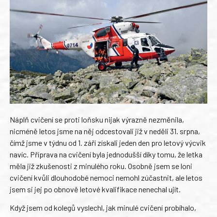
Náplň cvičení se proti loňsku nijak výrazně nezměnila,
nicméně letos jsme na něj odcestovali již v neděli 31. srpna,
čímž jsme v týdnu od 1. září získali jeden den pro letový výcvik
navíc. Příprava na cvičení byla jednodušší díky tomu, že letka
měla již zkušenosti z minulého roku. Osobně jsem se loni
cvičení kvůli dlouhodobé nemoci nemohl zúčastnit, ale letos
jsem si jej po obnově letové kvalifikace nenechal ujít.
Když jsem od kolegů vyslechl, jak minulé cvičení probíhalo,