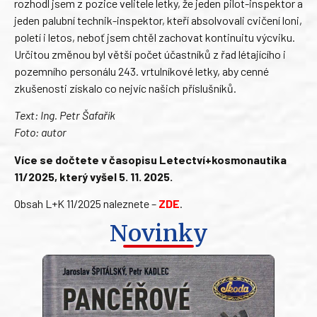
rozhodl jsem z pozice velitele letky, že jeden pilot-inspektor a
jeden palubní technik-inspektor, kteří absolvovali cvičení loni,
poletí i letos, neboť jsem chtěl zachovat kontinuitu výcviku.
Určitou změnou byl větší počet účastníků z řad létajícího i
pozemního personálu 243. vrtulníkové letky, aby cenné
zkušenosti získalo co nejvíc našich příslušníků.
Text: Ing. Petr Šafařík
Foto: autor
Více se dočtete v časopisu Letectví+kosmonautika
11/2025, který vyšel 5. 11. 2025.
Obsah L+K 11/2025 naleznete –
ZDE
.
Novinky