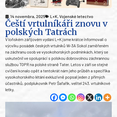
14 novembra, 2025
L+K
,
Vojenské letectvo
Čeští vrtulníkáři znovu v
polských Tatrách
V loňském zářijovém vydání L+K jsme krátce informovali o
výcviku posádek českých vrtulníků W-3A Sokol zaměřeném
na záchranu osob ve vysokohorských podmínkách, který se
uskutečnil ve spolupráci s polskou dobrovolnou záchrannou
službou TOPR na polské straně Tater. Letos v září se stejné
cvičení konalo opět a tentokrát nám jeho průběh a specifika
vysokohorského létání exkluzivně popsal jeden z přímých
účastníků, podplukovník Petr Šafařík, velitel 243. vrtulníkové
letky.