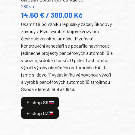
Ben
280 str.
352 s
14,50 € / 380,00 Kč
22
Okamžitě po vzniku republiky začaly Škodovy
Tank
závody v Plzni vyrábět bojové vozy pro
býva
československou armádu. Plzeňské
Rusk
konstrukční kanceláři se podařilo navrhnout
armá
jedinečné projekty pancéřových automobilů a
stře
v pozdější době i tanků. U příležitosti stého
při 
výročí výroby obrněného automobilu PA-II
blíz
jsme si dovolili vydat knihu věnovanou vývoji
tank
a výrobě pancéřových automobilů strojírnou
v lé
Škoda v letech 1919 až 1936.
tak 
hrdi
E-shop SK
je: 
odeh
E-shop CZ
bitv
E