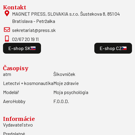
Kontakt
MAGNET PRESS, SLOVAKIA s.r.o. Šustekova 8, 851 04
Bratislava - Petržalka
sekretariat@press.sk
02/67 20 19 11
E-shop SK
E-shop CZ
Časopisy
atm
Šikovníček
Letectví + kosmonautika
Moje zdravie
Modelář
Moja psychológia
AeroHobby
F.O.O.D.
Informácie
Vydavateľstvo
Predplatné