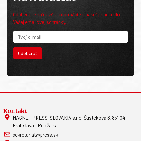
Odoberajte najnovšie informácie o našej ponuke do
Vašej emailovej schránky.
Odoberať
Kontakt
MAGNET PRESS, SLOVAKIA s.r.o. Šustekova 8, 851 04
Bratislava - Petržalka
sekretariat@press.sk