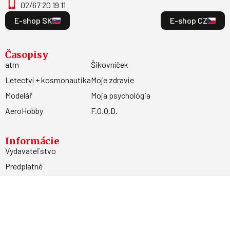
02/67 20 19 11
E-shop SK
E-shop CZ
Časopisy
atm
Šikovníček
Letectví + kosmonautika
Moje zdravie
Modelář
Moja psychológia
AeroHobby
F.O.O.D.
Informácie
Vydavateľstvo
Predplatné
Archív
Inzercia
GDPR
Kontakty