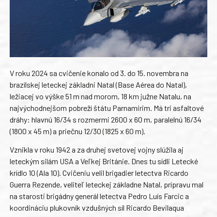
V roku 2024 sa cvičenie konalo od 3. do 15. novembra na
brazílskej leteckej základni Natal (Base Aérea do Natal),
ležiacej vo výške 51 m nad morom, 18 km južne Natalu, na
najvýchodnejšom pobreží štátu Parnamirim. Má tri asfaltové
dráhy: hlavnú 16/34 s rozmermi 2600 x 60 m, paralelnú 16/34
(1800 x 45 m) a priečnu 12/30 (1825 x 60 m).
Vznikla v roku 1942 a za druhej svetovej vojny slúžila aj
leteckým silám USA a Veľkej Británie. Dnes tu sídli Letecké
krídlo 10 (Ala 10). Cvičeniu velil brigadier letectva Ricardo
Guerra Rezende, veliteľ leteckej základne Natal, prípravu mal
na starosti brigádny generál letectva Pedro Luís Farcic a
koordináciu plukovník vzdušných síl Ricardo Bevilaqua