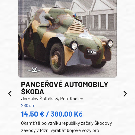
PANCEŘOVÉ AUTOMOBILY
ŠKODA
TA
Jaroslav Špitálský, Petr Kadlec
Ben
280 str.
352 s
14,50 € / 380,00 Kč
22
Okamžitě po vzniku republiky začaly Škodovy
Tank
závody v Plzni vyrábět bojové vozy pro
býva