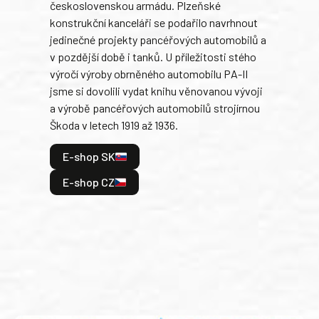
československou armádu. Plzeňské
Rusk
konstrukční kanceláři se podařilo navrhnout
armá
jedinečné projekty pancéřových automobilů a
stře
v pozdější době i tanků. U příležitosti stého
při 
výročí výroby obrněného automobilu PA-II
blíz
jsme si dovolili vydat knihu věnovanou vývoji
tank
a výrobě pancéřových automobilů strojírnou
v lé
Škoda v letech 1919 až 1936.
tak 
hrdi
E-shop SK
je: 
odeh
E-shop CZ
bitv
E
E