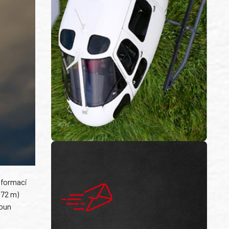
e formaci
572 m)
toun