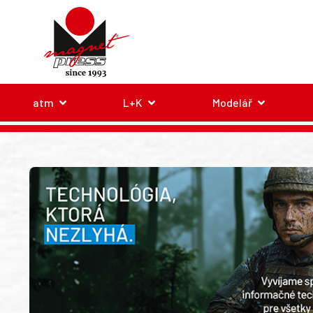
atm
L+K
Modelář