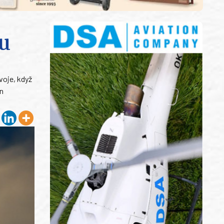
ku
voje, když
an