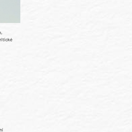
m,
ritické
ni