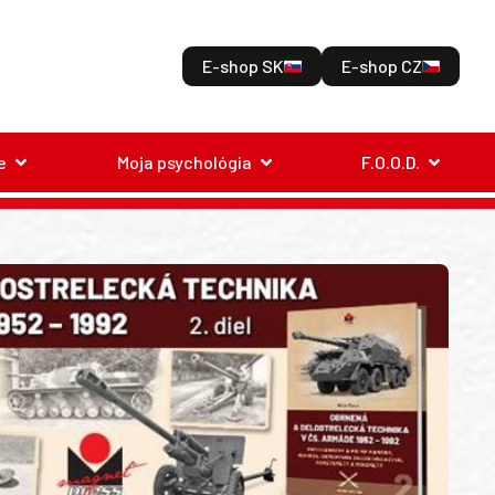
E-shop SK
E-shop CZ
e
Moja psychológia
F.O.O.D.