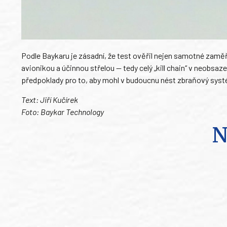
Podle Baykaru je zásadní, že test ověřil nejen samotné zaměře
avionikou a účinnou střelou — tedy celý „kill chain“ v neobsaz
předpoklady pro to, aby mohl v budoucnu nést zbraňový syst
Text: Jiří Kučírek
Foto: Baykar Technology
N