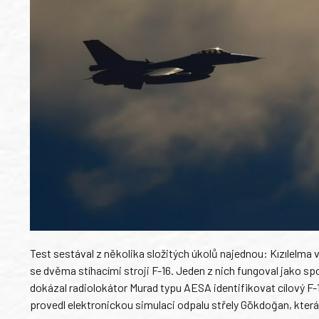
Test sestával z několika složitých úkolů najednou: Kızılelma v
se dvěma stíhacími stroji F-16. Jeden z nich fungoval jako spol
dokázal radiolokátor Murad typu AESA identifikovat cílový F-
provedl elektronickou simulaci odpalu střely Gökdoğan, kter