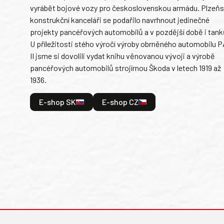
vyrábět bojové vozy pro československou armádu. Plzeň
konstrukční kanceláři se podařilo navrhnout jedinečné
projekty pancéřových automobilů a v pozdější době i tank
U příležitosti stého výročí výroby obrněného automobilu P
II jsme si dovolili vydat knihu věnovanou vývoji a výrobě
pancéřových automobilů strojírnou Škoda v letech 1919 až
1936.
E-shop SK
E-shop CZ