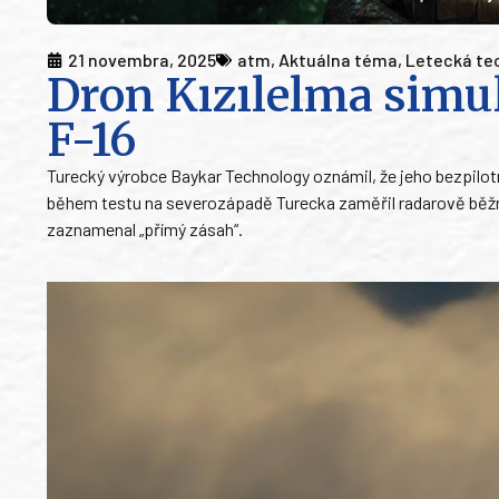
21 novembra, 2025
atm
,
Aktuálna téma
,
Letecká te
Dron Kızılelma simul
F-16
Turecký výrobce Baykar Technology oznámil, že jeho bezpilotní
během testu na severozápadě Turecka zaměřil radarově běžný
zaznamenal „přímý zásah“.