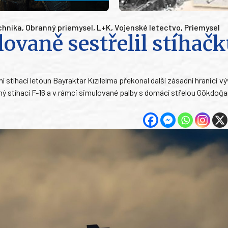
chnika
,
Obranný priemysel
,
L+K
,
Vojenské letectvo
,
Priemysel
ovaně sestřelil stíhač
 stíhací letoun Bayraktar Kızılelma překonal další zásadní hranici vý
 stíhací F-16 a v rámci simulované palby s domácí střelou Gökdoğ