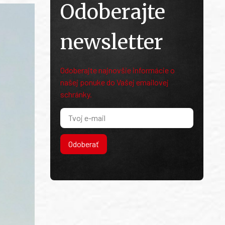
Odoberajte
newsletter
Odoberajte najnovšie informácie o
našej ponuke do Vašej emailovej
schránky.
Odoberať