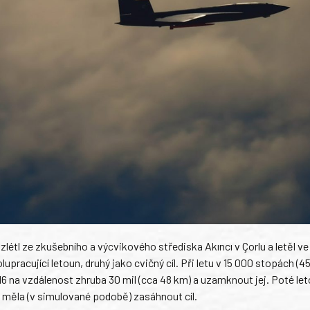
zlétl ze zkušebního a výcvikového střediska Akıncı v Çorlu a letěl v
upracující letoun, druhý jako cvičný cíl. Při letu v 15 000 stopách (4
16 na vzdálenost zhruba 30 mil (cca 48 km) a uzamknout jej. Poté le
á měla (v simulované podobě) zasáhnout cíl.