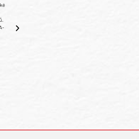
ské
ů.
A-