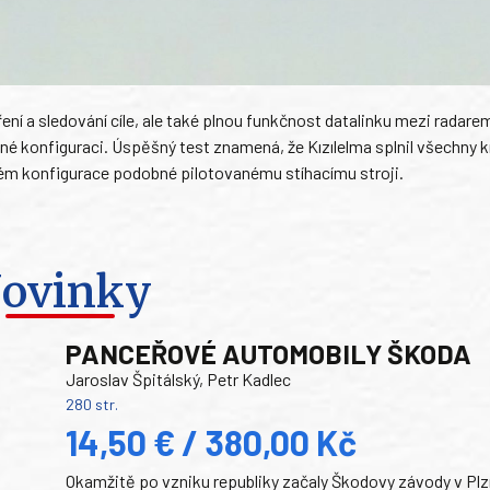
ní a sledování cíle, ale také plnou funkčnost datalinku mezi radare
ené konfiguraci. Úspěšný test znamená, že Kızılelma splnil všechny k
ém konfigurace podobné pilotovanému stíhacímu stroji.
ovinky
PANCEŘOVÉ AUTOMOBILY ŠKODA
Jaroslav Špitálský, Petr Kadlec
280 str.
14,50 € / 380,00 Kč
Okamžitě po vzniku republiky začaly Škodovy závody v Plz