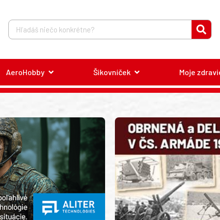
AeroHobby
Šikovníček
Moje zdravi