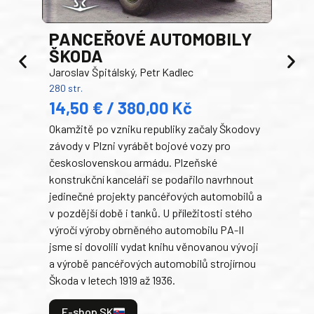
PANCEŘOVÉ AUTOMOBILY
ŠKODA
TA
Jaroslav Špitálský, Petr Kadlec
Ben
280 str.
352 s
14,50 € / 380,00 Kč
22
Okamžitě po vzniku republiky začaly Škodovy
Tank
závody v Plzni vyrábět bojové vozy pro
býva
československou armádu. Plzeňské
Rusk
konstrukční kanceláři se podařilo navrhnout
armá
jedinečné projekty pancéřových automobilů a
stře
v pozdější době i tanků. U příležitosti stého
při 
výročí výroby obrněného automobilu PA-II
blíz
jsme si dovolili vydat knihu věnovanou vývoji
tank
a výrobě pancéřových automobilů strojírnou
v lé
Škoda v letech 1919 až 1936.
tak 
hrdi
E-shop SK