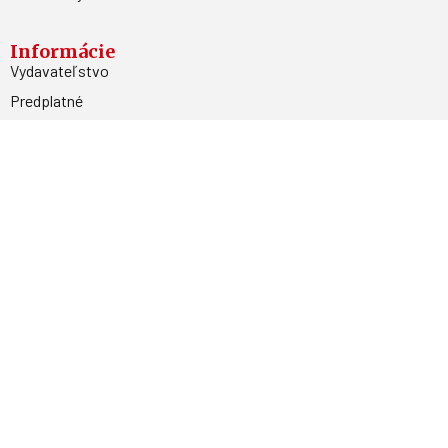
Informácie
Vydavateľstvo
Predplatné
Archív
Inzercia
GDPR
Kontakty
Facebook