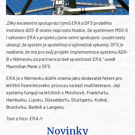
„Díky excelentní spolupráci týmů ERA a DFS proběhla
instalace ADS-B stanic naprosto hladce. Se systémem MSS-5
i výkonem ERA v projektu jsme velmi spokojeni: úvodní testy
ukazují, že systém je spolehlivý a výjimečně výkonný. DFS je
nadšená, že má pro svůj projekt implementace systému ADS-
B v Německu za partnera právě společnost ERA,“
uvedl
Maxmilian Menk z DFS.
ERA je v Německu dobře známa jako dodavatel řešení pro
letištní řízení letového provozu na bázi multilaterace. Její
systémy fungují na letištích v Mnichově, Frankfurtu,
Hamburku, Lipsku, Düsseldorfu, Stuttgartu, Kolíně,
Brunšviku, Berlíně a Langenu.
Text a foto: ERA /r
Novinky