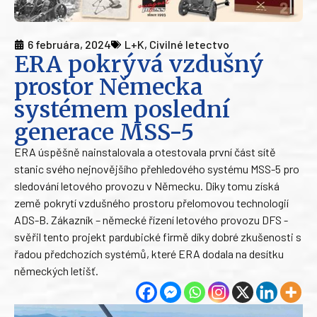
6 februára, 2024
L+K
,
Civilné letectvo
ERA pokrývá vzdušný
prostor Německa
systémem poslední
generace MSS-5
ERA úspěšně nainstalovala a otestovala první část sítě
stanic svého nejnovějšího přehledového systému MSS-5 pro
sledování letového provozu v Německu. Díky tomu získá
země pokrytí vzdušného prostoru přelomovou technologií
ADS-B. Zákazník – německé řízení letového provozu DFS -
svěřil tento projekt pardubické firmě díky dobré zkušenosti s
řadou předchozích systémů, které ERA dodala na desítku
německých letišť.