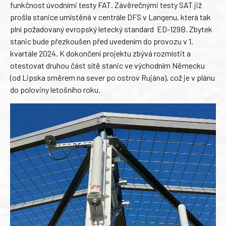
funkčnost úvodními testy FAT. Závěrečnými testy SAT již
prošla stanice umístěná v centrále DFS v Langenu, která tak
plní požadovaný evropský letecký standard ED-129B. Zbytek
stanic bude přezkoušen před uvedením do provozu v 1.
kvartále 2024. K dokončení projektu zbývá rozmístit a
otestovat druhou část sítě stanic ve východním Německu
(od Lipska směrem na sever po ostrov Rujána), což je v plánu
do poloviny letošního roku.