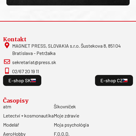
Kontakt
MAGNET PRESS, SLOVAKIA s.r.o. Šustekova 8, 851 04
Bratislava - Petržalka
sekretariat@press.sk
02/67 20 19 11
E-shop SK
E-shop CZ
Časopisy
atm
Šikovníček
Letectví + kosmonautika
Moje zdravie
Modelář
Moja psychológia
AeroHobby
F.O.O.D.