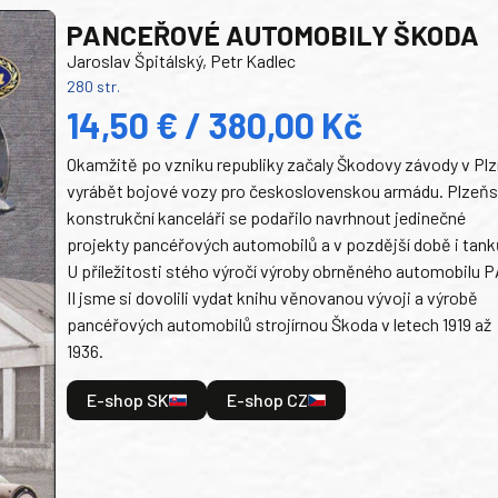
PANCEŘOVÉ AUTOMOBILY ŠKODA
Jaroslav Špitálský, Petr Kadlec
280 str.
14,50 € / 380,00 Kč
Okamžitě po vzniku republiky začaly Škodovy závody v Plz
vyrábět bojové vozy pro československou armádu. Plzeň
konstrukční kanceláři se podařilo navrhnout jedinečné
projekty pancéřových automobilů a v pozdější době i tank
U příležitosti stého výročí výroby obrněného automobilu P
II jsme si dovolili vydat knihu věnovanou vývoji a výrobě
pancéřových automobilů strojírnou Škoda v letech 1919 až
1936.
E-shop SK
E-shop CZ