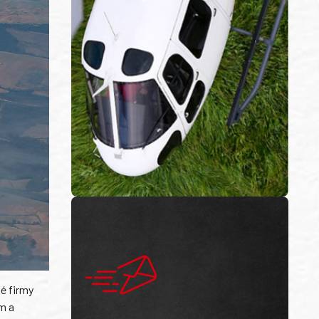
é firmy
m a