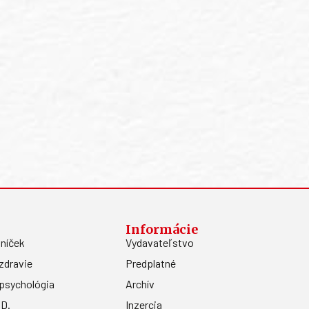
Informácie
níček
Vydavateľstvo
zdravie
Predplatné
psychológia
Archív
.D.
Inzercia