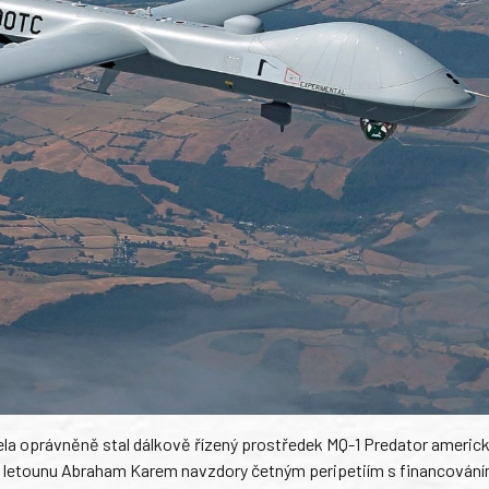
a oprávněně stal dálkově řízený prostředek MQ-1 Predator americk
r letounu Abraham Karem navzdory četným peripetiím s financování