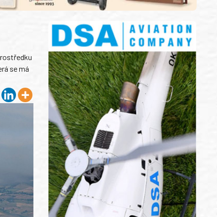
prostředku
erá se má