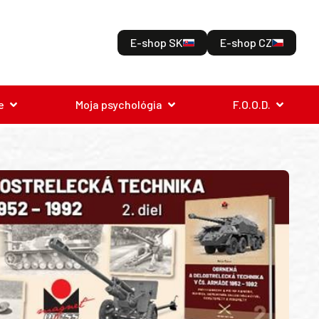
E-shop SK
E-shop CZ
e
Moja psychológia
F.O.O.D.