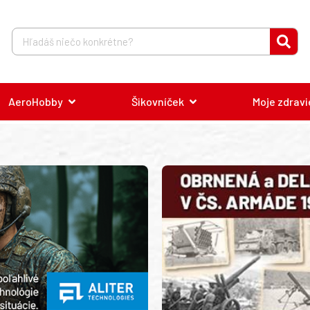
AeroHobby
Šikovníček
Moje zdravi