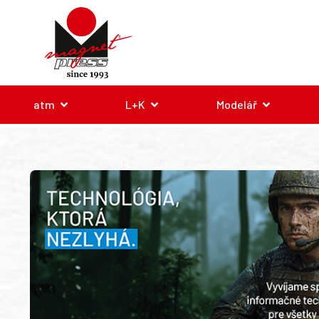
atm
L+K
Modelář