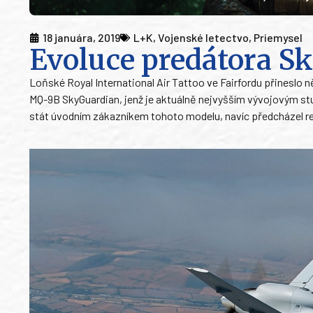
18 januára, 2019
L+K
,
Vojenské letectvo
,
Priemysel
Evoluce predátora S
Loňské Royal International Air Tattoo ve Fairfordu přineslo 
MQ-9B SkyGuardian, jenž je aktuálně nejvyšším vývojovým stu
stát úvodním zákazníkem tohoto modelu, navíc předcházel re