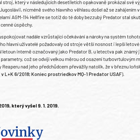
troj, který v následujících desetiletích opakovaně prokázal své v
 Jugoslávii, nicméně svého hlavního věhlasu došel až se zahájením v
lami AGM-114 Hellfire se totiž do té doby bezzubý Predator stal sk
t cenné úspěchy.
 uspokojovat nadále vzrůstající očekávání a nároky na systém tohot
o hlavní uživatelé požadovaly od stroje větší nosnost i lepší letové
al letoun interně označovaný jako Predator B, u letectva pak známý 
 parametry, což se odvíjí velkou měrou od osazení turbovrtulovým
Reaperu nad jeho předchůdcem převážily natolik, že v březnu loňs
e v L+K 6/2018; Koniec prostriedkov MQ-1 Predator USAF
).
9, který vyšel 9. 1. 2019.
ovinky