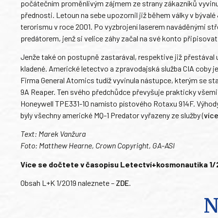
počátečním proměnlivým zájmem ze strany zákazníků vyvinul s
přednosti. Letoun na sebe upozornil již během války v bývalé
terorismu v roce 2001. Po vyzbrojení laserem naváděnými stře
predátorem, jenž si velice záhy začal na své konto připisova
Jenže také on postupně zastarával, respektive již přestával
kladené. Americké letectvo a zpravodajská služba CIA coby jeh
Firma General Atomics tudíž vyvinula nástupce, kterým se st
9A Reaper. Ten svého předchůdce převyšuje prakticky všemi
Honeywell TPE331-10 namísto pístového Rotaxu 914F. Výhody 
byly všechny americké MQ-1 Predator vyřazeny ze služby (
víc
Text: Marek Vanžura
Foto: Matthew Hearne, Crown Copyright, GA-ASI
Více se dočtete v časopisu Letectví+kosmonautika 1/201
Obsah L+K 1/2019 naleznete –
ZDE
.
N