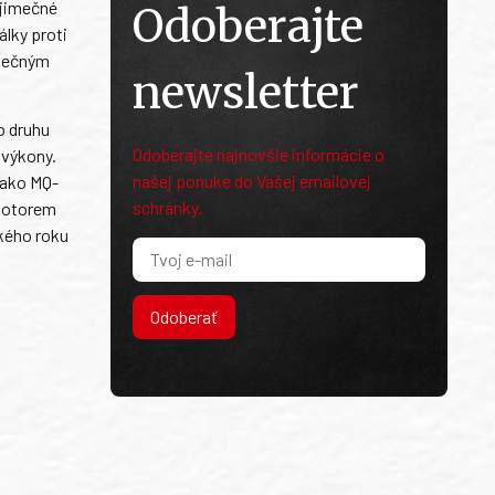
ýjimečné
Odoberajte
álky proti
utečným
newsletter
o druhu
Odoberajte najnovšie informácie o
 výkony.
našej ponuke do Vašej emailovej
jako MQ-
schránky.
 motorem
kého roku
Odoberať