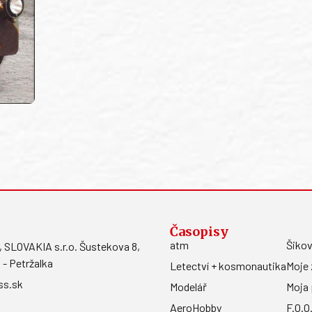
Časopisy
atm
Šikov
LOVAKIA s.r.o. Šustekova 8,
 - Petržalka
Letectví + kosmonautika
Moje 
ss.sk
Modelář
Moja 
AeroHobby
F.O.O