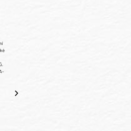
ni
ské
ů.
A-