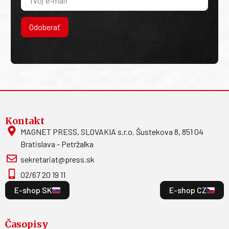
Odoberať
Kontakt
MAGNET PRESS, SLOVAKIA s.r.o. Šustekova 8, 851 04
Bratislava - Petržalka
sekretariat@press.sk
02/67 20 19 11
E-shop SK
E-shop CZ
Časopisy