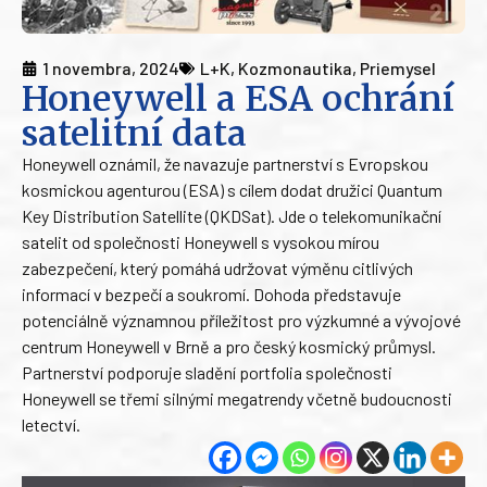
1 novembra, 2024
L+K
,
Kozmonautika
,
Priemysel
Honeywell a ESA ochrání
satelitní data
Honeywell oznámil, že navazuje partnerství s Evropskou
kosmickou agenturou (ESA) s cílem dodat družici Quantum
Key Distribution Satellite (QKDSat). Jde o telekomunikační
satelit od společnosti Honeywell s vysokou mírou
zabezpečení, který pomáhá udržovat výměnu citlivých
informací v bezpečí a soukromí. Dohoda představuje
potenciálně významnou příležitost pro výzkumné a vývojové
centrum Honeywell v Brně a pro český kosmický průmysl.
Partnerství podporuje sladění portfolia společnosti
Honeywell se třemi silnými megatrendy včetně budoucnosti
letectví.