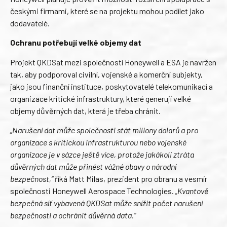
českými firmami, které se na projektu mohou podílet jako
dodavatelé.
Ochranu potřebují velké objemy dat
Projekt QKDSat mezi společností Honeywell a ESA je navržen
tak, aby podporoval civilní, vojenské a komerční subjekty,
jako jsou finanční instituce, poskytovatelé telekomunikací a
organizace kritické infrastruktury, které generují velké
objemy důvěrných dat, která je třeba chránit.
„Narušení dat může společnosti stát miliony dolarů a pro
organizace s kritickou infrastrukturou nebo vojenské
organizace je v sázce ještě více, protože jakákoli ztráta
důvěrných dat může přinést vážné obavy o národní
bezpečnost,“
říká Matt Milas, prezident pro obranu a vesmír
společnosti Honeywell Aerospace Technologies.
„Kvantově
bezpečná síť vybavená QKDSat může snížit počet narušení
bezpečnosti a ochránit důvěrná data.“