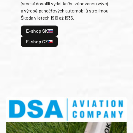
jsme si dovolili vydat knihu věnovanou vývoji
tank
a výrobě pancéřových automobilů strojírnou
v lé
Škoda v letech 1919 až 1936.
tak 
hrdi
E-shop SK
je: 
odeh
E-shop CZ
bitv
E
E