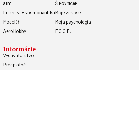
atm
Šikovníček
Letectví + kosmonautika
Moje zdravie
Modelář
Moja psychológia
AeroHobby
F.O.O.D.
Informácie
Vydavateľstvo
Predplatné
Archív
Inzercia
GDPR
Kontakty