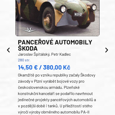
PANCEŘOVÉ AUTOMOBILY
ŠKODA
TA
Jaroslav Špitálský, Petr Kadlec
Ben
280 str.
352 s
14,50 € / 380,00 Kč
22
Okamžitě po vzniku republiky začaly Škodovy
Tank
závody v Plzni vyrábět bojové vozy pro
býva
československou armádu. Plzeňské
Rusk
konstrukční kanceláři se podařilo navrhnout
armá
jedinečné projekty pancéřových automobilů a
stře
v pozdější době i tanků. U příležitosti stého
při 
výročí výroby obrněného automobilu PA-II
blíz