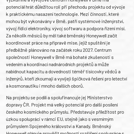
potenciál hrát důležitou roli při přechodu projektu od vývoje
k praktickému nasazení technologie. Mezi činnosti, které
mohou být vykonávány v Brně, patří systémové inženýrství,
vývoj řídicí elektroniky, vývoj softwaru a podpora řízení misí.
Za několik měsíců by měl také brněnský Honeywell začít
koordinovat práce na přípravě mise, jejíž spuštění je
předběžně plánováno na začátek roku 2027. Centrum
společnosti Honeywell v Brně má bohaté zkušenosti s
vedením a koordinací nadnárodních projektů a může
nabídnout kapacitu a dovednosti téměř tisícovky vědců a
inženýrů, kteří zkoumají a vyvíjejí špičková řešení pro letectví
a kosmonautiku i mnoho dalších oborů.
Na projektu se podílí a spolufinancuje jej Ministerstvo
dopravy ČR. Projekt má velký potenciál pro další posílení
českého kosmického průmyslu. Představuje příležitost pro
úzkou spolupráci v rámci EU, stejně jako s vesmírným
průmyslem Spojeného království a Kanady. Brněnský
Honeywell plánuje prověřit možnosti rozšíření spolupráce s