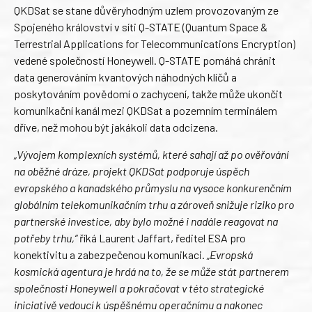
QKDSat se stane důvěryhodným uzlem provozovaným ze
Spojeného království v síti Q-STATE (Quantum Space &
Terrestrial Applications for Telecommunications Encryption)
vedené společností Honeywell. Q-STATE pomáhá chránit
data generováním kvantových náhodných klíčů a
poskytováním povědomí o zachycení, takže může ukončit
komunikační kanál mezi QKDSat a pozemním terminálem
dříve, než mohou být jakákoli data odcizena.
„Vývojem komplexních systémů, které sahají až po ověřování
na oběžné dráze, projekt QKDSat podporuje úspěch
evropského a kanadského průmyslu na vysoce konkurenčním
globálním telekomunikačním trhu a zároveň snižuje riziko pro
partnerské investice, aby bylo možné i nadále reagovat na
potřeby trhu,“
říká Laurent Jaffart, ředitel ESA pro
konektivitu a zabezpečenou komunikaci.
„Evropská
kosmická agentura je hrdá na to, že se může stát partnerem
společnosti Honeywell a pokračovat v této strategické
iniciativě vedoucí k úspěšnému operačnímu a nakonec