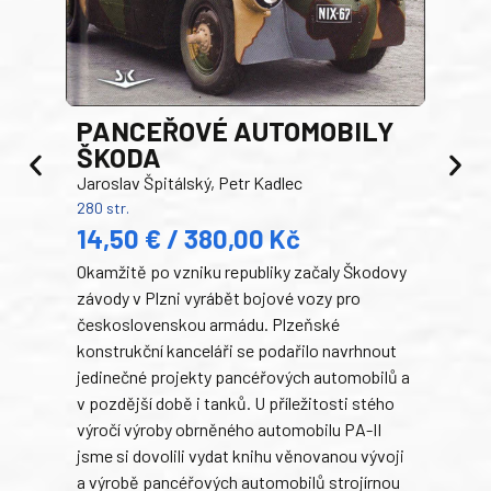
PANCEŘOVÉ AUTOMOBILY
ŠKODA
TA
Jaroslav Špitálský, Petr Kadlec
Ben
280 str.
352 s
14,50 € / 380,00 Kč
22
Okamžitě po vzniku republiky začaly Škodovy
Tank
závody v Plzni vyrábět bojové vozy pro
býva
československou armádu. Plzeňské
Rusk
konstrukční kanceláři se podařilo navrhnout
armá
jedinečné projekty pancéřových automobilů a
stře
v pozdější době i tanků. U příležitosti stého
při 
výročí výroby obrněného automobilu PA-II
blíz
jsme si dovolili vydat knihu věnovanou vývoji
tank
a výrobě pancéřových automobilů strojírnou
v lé