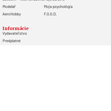
Modelář
Moja psychológia
AeroHobby
F.O.O.D.
Informácie
Vydavateľstvo
Predplatné
Archív
Inzercia
GDPR
Kontakty
Facebook