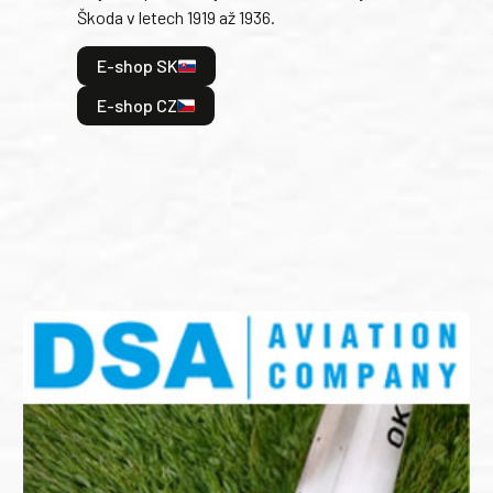
Škoda v letech 1919 až 1936.
tak 
hrdi
E-shop SK
je: 
odeh
E-shop CZ
bitv
E
E