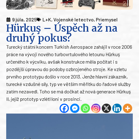
9 júla, 2025
L+K
,
Vojenské letectvo
,
Priemysel
Hürkuş – Úspěch až na
druhý pokus?
Turecký státní koncern Turkish Aerospace zahájil v roce 2006
práce na vývoji nového turbovrtulového letounu Hürkuş
určeného k výcviku, avšak konstrukce měla počítat i s
pozdější úpravou do podoby ozbrojeného stroje. Ke vzletu
prvního prototypu došlo v roce 2013. Jenže hlavní zákazník,
turecké vzdušné síly, typ ve větším měřítku do řadové služby
zatím nezavedl. Toho se má dočkat až nová generace Hürkuş
II, jejíž prototyp vzlétl loni v prosinci.