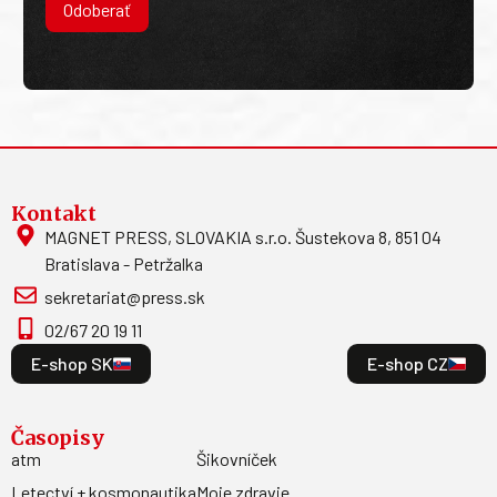
Odoberať
Kontakt
MAGNET PRESS, SLOVAKIA s.r.o. Šustekova 8, 851 04
Bratislava - Petržalka
sekretariat@press.sk
02/67 20 19 11
E-shop SK
E-shop CZ
Časopisy
atm
Šikovníček
Letectví + kosmonautika
Moje zdravie