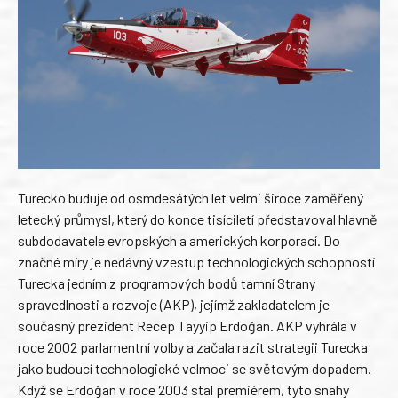
Turecko buduje od osmdesátých let velmi široce zaměřený
letecký průmysl, který do konce tisíciletí představoval hlavně
subdodavatele evropských a amerických korporací. Do
značné míry je nedávný vzestup technologických schopností
Turecka jedním z programových bodů tamní Strany
spravedlnosti a rozvoje (AKP), jejímž zakladatelem je
současný prezident Recep Tayyip Erdoğan. AKP vyhrála v
roce 2002 parlamentní volby a začala razit strategii Turecka
jako budoucí technologické velmoci se světovým dopadem.
Když se Erdoğan v roce 2003 stal premiérem, tyto snahy