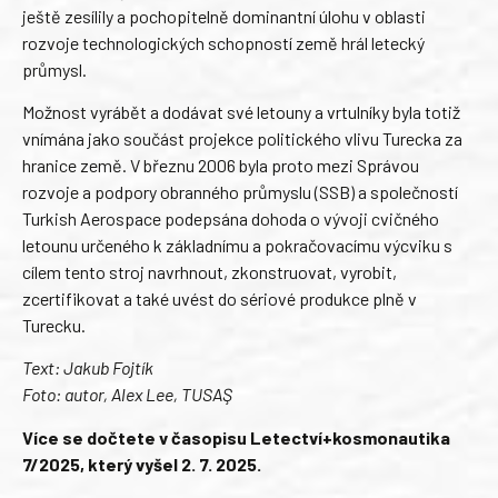
ještě zesílily a pochopitelně dominantní úlohu v oblasti
rozvoje technologických schopností země hrál letecký
průmysl.
Možnost vyrábět a dodávat své letouny a vrtulníky byla totiž
vnímána jako součást projekce politického vlivu Turecka za
hranice země. V březnu 2006 byla proto mezi Správou
rozvoje a podpory obranného průmyslu (SSB) a společností
Turkish Aerospace podepsána dohoda o vývoji cvičného
letounu určeného k základnímu a pokračovacímu výcviku s
cílem tento stroj navrhnout, zkonstruovat, vyrobit,
zcertifikovat a také uvést do sériové produkce plně v
Turecku.
Text: Jakub Fojtík
Foto: autor, Alex Lee, TUSAŞ
Více se dočtete v časopisu Letectví+kosmonautika
7/2025, který vyšel 2. 7. 2025.