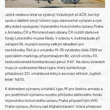
Ještě nedávno létal ve výzbroji Vzdušných sil AČR, loni byl
spolu s dalšími stroji tohoto typu slavnostně vyřazen a nyní
díky dobré spolupráci Vojenského historického ústavu Praha
s Armádou ČR a Ministerstvem obrany ČR rozšíří sbírkové
fondy Leteckého muzea Kbely. V sobotu 4. května bude při
zahájení 56. muzejní sezony velkým lákadlem pro
návštěvníky. Řeč je o vrtulníku Mi-35 výrobního čísla 3369 ve
speciálním markingu připomínajícím 80. výročí vzniku 311.
československé bombardovací peruti RAF. Na obou stranách
trupu je vyobrazena hlava tygra, který symbolizuje
příslušnost 221. vrtulníkové letky k asociaci elitních „tygřích
letek“ NATO.
K dokreslení významu vrtulníků typu Mi pro českou armádu a
pro podtrhnutí významu nového přírůstku sbírkového fondu
Vojenského historického ústavu Praha připravil tým VHÚ
Praha výstavu „Rotory nad Afghánistánem“, která představí