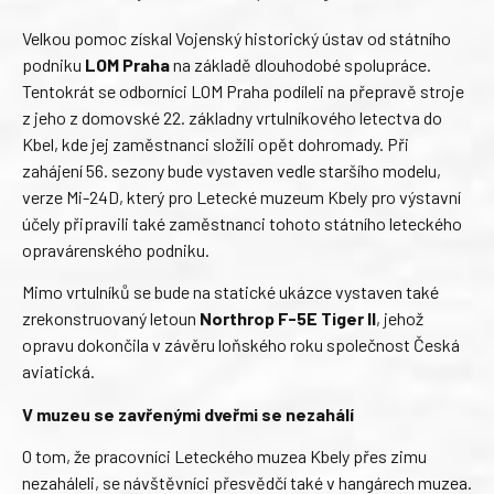
Velkou pomoc získal Vojenský historický ústav od státního
podniku
LOM Praha
na základě dlouhodobé spolupráce.
Tentokrát se odborníci LOM Praha podíleli na přepravě stroje
z jeho z domovské 22. základny vrtulníkového letectva do
Kbel, kde jej zaměstnanci složili opět dohromady. Při
zahájení 56. sezony bude vystaven vedle staršího modelu,
verze Mi-24D, který pro Letecké muzeum Kbely pro výstavní
účely připravili také zaměstnanci tohoto státního leteckého
opravárenského podniku.
Mimo vrtulníků se bude na statické ukázce vystaven také
zrekonstruovaný letoun
Northrop F-5E Tiger II
, jehož
opravu dokončila v závěru loňského roku společnost Česká
aviatická.
V muzeu se zavřenými dveřmi se nezahálí
O tom, že pracovníci Leteckého muzea Kbely přes zimu
nezaháleli, se návštěvníci přesvědčí také v hangárech muzea.