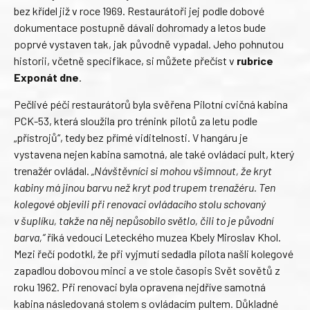
bez křídel již v roce 1969. Restaurátoři jej podle dobové
dokumentace postupně dávali dohromady a letos bude
poprvé vystaven tak, jak původně vypadal. Jeho pohnutou
historii, včetně specifikace, si můžete přečíst v
rubrice
Exponát dne
.
Pečlivé péči restaurátorů byla svěřena Pilotní cvičná kabina
PCK-53, která sloužila pro trénink pilotů za letu podle
„přístrojů“, tedy bez přímé viditelnosti. V hangáru je
vystavena nejen kabina samotná, ale také ovládací pult, který
trenažér ovládal.
„Návštěvníci si mohou všimnout, že kryt
kabiny má jinou barvu než kryt pod trupem trenažéru. Ten
kolegové objevili při renovaci ovládacího stolu schovaný
v šuplíku, takže na něj nepůsobilo světlo, čili to je původní
barva,“
říká vedoucí Leteckého muzea Kbely Miroslav Khol.
Mezi řečí podotkl, že při vyjmutí sedadla pilota našli kolegové
zapadlou dobovou minci a ve stole časopis Svět sovětů z
roku 1962. Při renovaci byla opravena nejdříve samotná
kabina následovaná stolem s ovládacím pultem. Důkladné