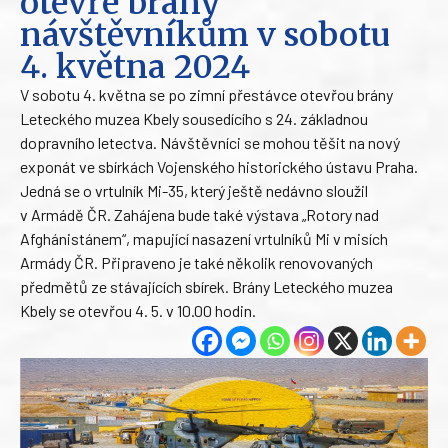
otevře brány
návštěvníkům v sobotu
4. května 2024
V sobotu 4. května se po zimní přestávce otevřou brány
Leteckého muzea Kbely sousedícího s 24. základnou
dopravního letectva. Návštěvníci se mohou těšit na nový
exponát ve sbírkách Vojenského historického ústavu Praha.
Jedná se o vrtulník Mi-35, který ještě nedávno sloužil
v Armádě ČR. Zahájena bude také výstava „Rotory nad
Afghánistánem“, mapující nasazení vrtulníků Mi v misích
Armády ČR. Připraveno je také několik renovovaných
předmětů ze stávajících sbírek. Brány Leteckého muzea
Kbely se otevřou 4. 5. v 10.00 hodin.