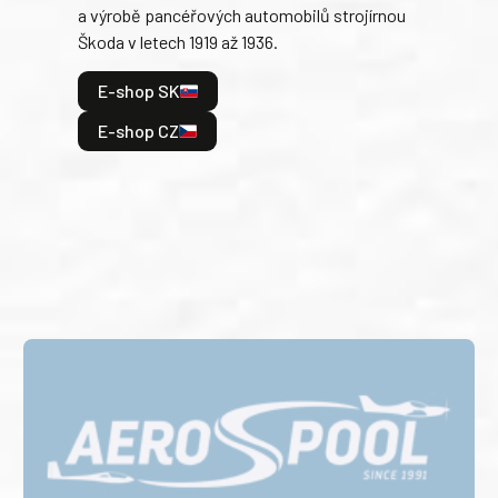
a výrobě pancéřových automobilů strojírnou
v lé
Škoda v letech 1919 až 1936.
tak 
hrdi
E-shop SK
je: 
odeh
E-shop CZ
bitv
E
E