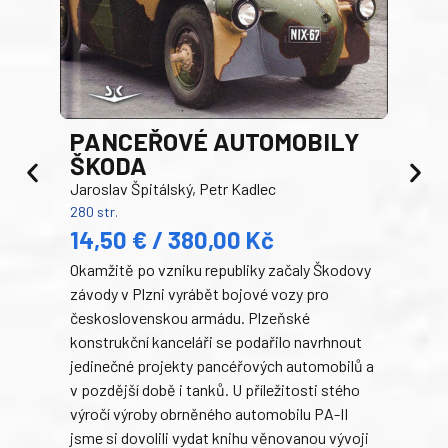
PANCEŘOVÉ AUTOMOBILY
ŠKODA
TA
Jaroslav Špitálský, Petr Kadlec
Ben
280 str.
352 s
14,50 € / 380,00 Kč
22
Okamžitě po vzniku republiky začaly Škodovy
Tank
závody v Plzni vyrábět bojové vozy pro
býva
československou armádu. Plzeňské
Rusk
konstrukční kanceláři se podařilo navrhnout
armá
jedinečné projekty pancéřových automobilů a
stře
v pozdější době i tanků. U příležitosti stého
při 
výročí výroby obrněného automobilu PA-II
blíz
jsme si dovolili vydat knihu věnovanou vývoji
tank