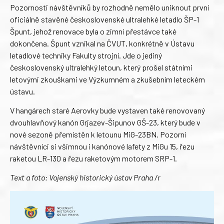
Pozornosti návštěvníků by rozhodně nemělo uniknout první
oficiálně stavěné československé ultralehké letadlo ŠP-1
Špunt, jehož renovace byla o zimní přestávce také
dokončena. Špunt vznikal na ČVUT, konkrétně v Ústavu
letadlové techniky Fakulty strojní. Jde o jediný
československý ultralehký letoun, který prošel státními
letovými zkouškami ve Výzkumném a zkušebním leteckém
ústavu.
V hangárech staré Aerovky bude vystaven také renovovaný
dvouhlavňový kanón Grjazev-Šipunov GŠ-23, který bude v
nové sezoně přemístěn k letounu MiG-23BN. Pozorní
návštěvníci si všimnou i kanónové lafety z MiGu 15, řezu
raketou LR-130 a řezu raketovým motorem SRP-1.
Text a foto: Vojenský historický ústav Praha /r