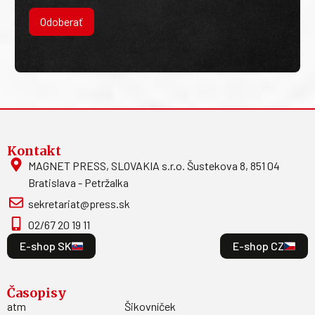
Odoberať
Kontakt
MAGNET PRESS, SLOVAKIA s.r.o. Šustekova 8, 851 04
Bratislava - Petržalka
sekretariat@press.sk
02/67 20 19 11
E-shop SK
E-shop CZ
Časopisy
atm
Šikovníček