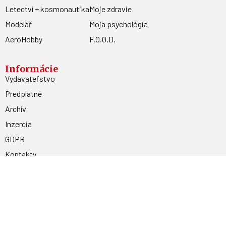
Letectví + kosmonautika
Moje zdravie
Modelář
Moja psychológia
AeroHobby
F.O.O.D.
Informácie
Vydavateľstvo
Predplatné
Archív
Inzercia
GDPR
Kontakty