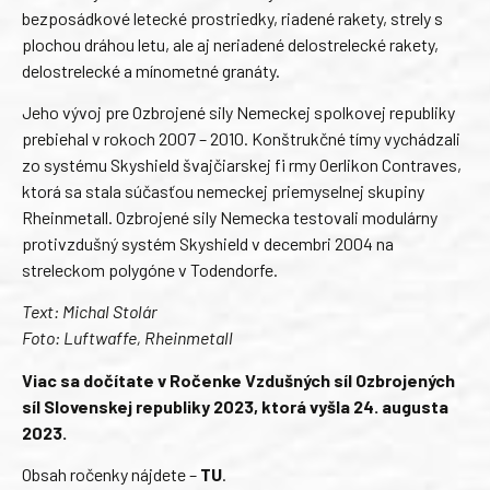
bezposádkové letecké prostriedky, riadené rakety, strely s
plochou dráhou letu, ale aj neriadené delostrelecké rakety,
delostrelecké a mínometné granáty.
Jeho vývoj pre Ozbrojené sily Nemeckej spolkovej republiky
prebiehal v rokoch 2007 – 2010. Konštrukčné tímy vychádzali
zo systému Skyshield švajčiarskej fi rmy Oerlikon Contraves,
ktorá sa stala súčasťou nemeckej priemyselnej skupiny
Rheinmetall. Ozbrojené sily Nemecka testovali modulárny
protivzdušný systém Skyshield v decembri 2004 na
streleckom polygóne v Todendorfe.
Text: Michal Stolár
Foto: Luftwaffe, Rheinmetall
Viac sa dočítate v Ročenke Vzdušných síl Ozbrojených
síl Slovenskej republiky 2023, ktorá vyšla 24. augusta
2023.
Obsah ročenky nájdete –
TU
.