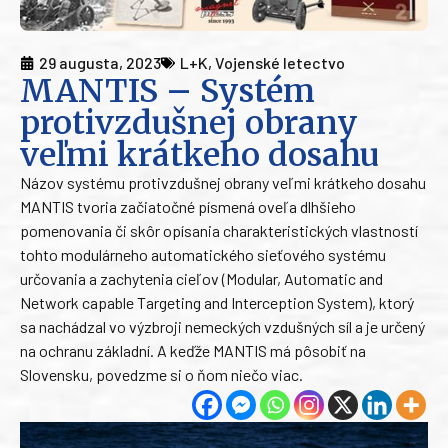
29 augusta, 2023
L+K
,
Vojenské letectvo
MANTIS – Systém
protivzdušnej obrany
veľmi krátkeho dosahu
Názov systému protivzdušnej obrany veľmi krátkeho dosahu
MANTIS tvoria začiatočné písmená oveľa dlhšieho
pomenovania či skôr opísania charakteristických vlastností
tohto modulárneho automatického sieťového systému
určovania a zachytenia cieľov (Modular, Automatic and
Network capable Targeting and Interception System), ktorý
sa nachádzal vo výzbroji nemeckých vzdušných síl a je určený
na ochranu základní. A keďže MANTIS má pôsobiť na
Slovensku, povedzme si o ňom niečo viac.