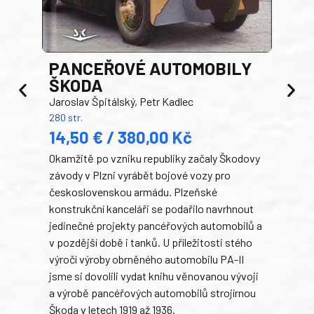
PANCEŘOVÉ AUTOMOBILY
ŠKODA
TA
Jaroslav Špitálský, Petr Kadlec
Ben
280 str.
352 s
14,50 € / 380,00 Kč
22
Okamžitě po vzniku republiky začaly Škodovy
Tank
závody v Plzni vyrábět bojové vozy pro
býva
československou armádu. Plzeňské
Rusk
konstrukční kanceláři se podařilo navrhnout
armá
jedinečné projekty pancéřových automobilů a
stře
v pozdější době i tanků. U příležitosti stého
při 
výročí výroby obrněného automobilu PA-II
blíz
jsme si dovolili vydat knihu věnovanou vývoji
tank
a výrobě pancéřových automobilů strojírnou
v lé
Škoda v letech 1919 až 1936.
tak 