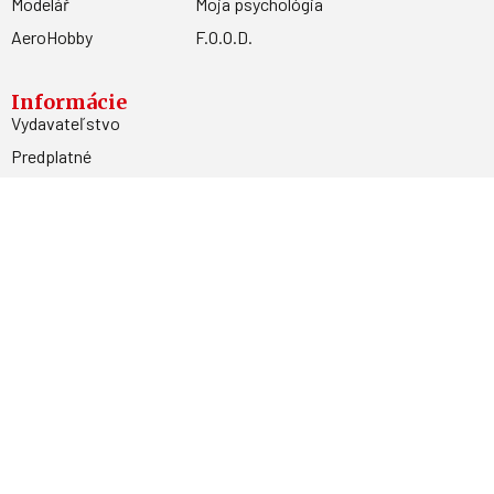
Modelář
Moja psychológia
AeroHobby
F.O.O.D.
Informácie
Vydavateľstvo
Predplatné
Archív
Inzercia
GDPR
Kontakty
Facebook