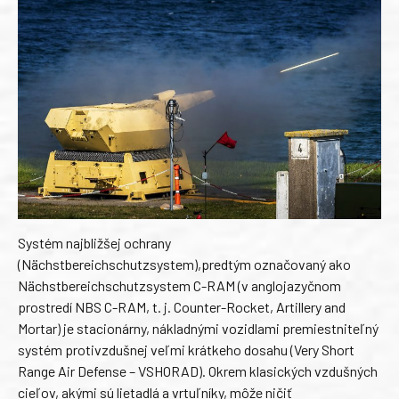
Systém najbližšej ochrany
(Nächstbereichschutzsystem),predtým označovaný ako
Nächstbereichschutzsystem C-RAM (v anglojazyčnom
prostredí NBS C-RAM, t. j. Counter-Rocket, Artillery and
Mortar) je stacionárny, nákladnými vozidlami premiestniteľný
systém protivzdušnej veľmi krátkeho dosahu (Very Short
Range Air Defense – VSHORAD). Okrem klasických vzdušných
cieľov, akými sú lietadlá a vrtuľníky, môže ničiť