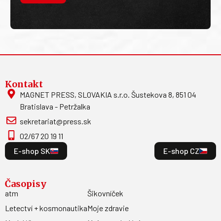
Kontakt
MAGNET PRESS, SLOVAKIA s.r.o. Šustekova 8, 851 04
Bratislava - Petržalka
sekretariat@press.sk
02/67 20 19 11
E-shop SK
E-shop CZ
Časopisy
atm
Šikovníček
Letectví + kosmonautika
Moje zdravie