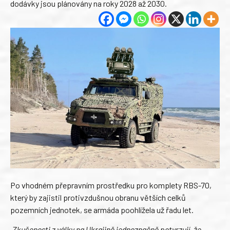
dodávky jsou plánovány na roky 2028 až 2030.
Po vhodném přepravním prostředku pro komplety RBS-70,
který by zajistil protivzdušnou obranu větších celků
pozemních jednotek, se armáda poohlížela už řadu let.
„Zkušenosti z války na Ukrajině jednoznačně potvrzují, že