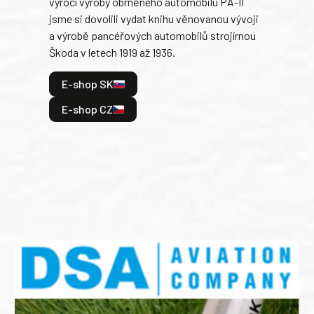
výročí výroby obrněného automobilu PA-II
blíz
jsme si dovolili vydat knihu věnovanou vývoji
tank
a výrobě pancéřových automobilů strojírnou
v lé
Škoda v letech 1919 až 1936.
tak 
hrdi
E-shop SK
je: 
odeh
E-shop CZ
bitv
E
E