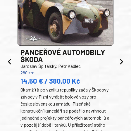
PANCEŘOVÉ AUTOMOBILY
ŠKODA
TA
Jaroslav Špitálský, Petr Kadlec
Ben
280 str.
352 s
14,50 € / 380,00 Kč
22
Okamžitě po vzniku republiky začaly Škodovy
Tank
závody v Plzni vyrábět bojové vozy pro
býva
československou armádu. Plzeňské
Rusk
konstrukční kanceláři se podařilo navrhnout
armá
jedinečné projekty pancéřových automobilů a
stře
v pozdější době i tanků. U příležitosti stého
při 