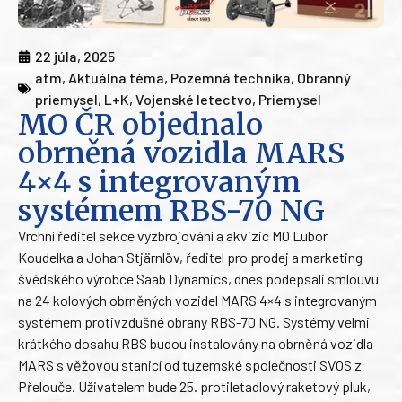
22 júla, 2025
atm
,
Aktuálna téma
,
Pozemná technika
,
Obranný
priemysel
,
L+K
,
Vojenské letectvo
,
Priemysel
MO ČR objednalo
obrněná vozidla MARS
4×4 s integrovaným
systémem RBS-70 NG
Vrchní ředitel sekce vyzbrojování a akvizic MO Lubor
Koudelka a Johan Stjärnlöv, ředitel pro prodej a marketing
švédského výrobce Saab Dynamics, dnes podepsali smlouvu
na 24 kolových obrněných vozidel MARS 4×4 s integrovaným
systémem protivzdušné obrany RBS-70 NG. Systémy velmi
krátkého dosahu RBS budou instalovány na obrněná vozidla
MARS s věžovou stanicí od tuzemské společnosti SVOS z
Přelouče. Uživatelem bude 25. protiletadlový raketový pluk,