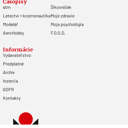
Časopisy
atm
Šikovníček
Letectví + kosmonautika
Moje zdravie
Modelář
Moja psychológia
AeroHobby
F.O.O.D.
Informácie
Vydavateľstvo
Predplatné
Archív
Inzercia
GDPR
Kontakty