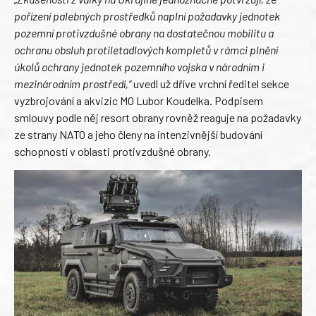
pořízení palebných prostředků naplní požadavky jednotek
pozemní protivzdušné obrany na dostatečnou mobilitu a
ochranu obsluh protiletadlových kompletů v rámci plnění
úkolů ochrany jednotek pozemního vojska v národním i
mezinárodním prostředí,“
uvedl už dříve vrchní ředitel sekce
vyzbrojování a akvizic MO Lubor Koudelka. Podpisem
smlouvy podle něj resort obrany rovněž reaguje na požadavky
ze strany NATO a jeho členy na intenzivnější budování
schopností v oblasti protivzdušné obrany.