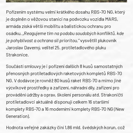
Pořízením systému velmi krátkého dosahu RBS-70 NG, který
je doplněn o věžovou stanici na podvozku vozidla MARS,
armáda získá větší mobilitu a balistickou ochranu pro
osádku.
„Reagujeme tím na podobu soudobých konfliktů, kde
je pohyblivost a ochrana sil prioritou,“
vysvětlil plukovník
Jaroslav Daverný, velitel 25. protiletadlového pluku
Strakonice.
Součástí smlouvy je i pořízení dalších 8 kusů samostatných
přenosných protiletadlových raketových kompletů RBS-70
NG. V dodávce je rovněž 80 kusů raket RBS-70 a mimo jiné
výcvikové prostředky a zařízení, náhradní díly, zařízení pro
provádění údržby a oprav, školení personálu atd. Strakoničtí
protiletadlovci aktuálně disponují celkem 16 staršími
komplety RBS-70 a 16 moderními komplety RBS-70 NG (New
Generation).
Hodnota veřejné zakázky činí 1,86 mld. švédských korun, což