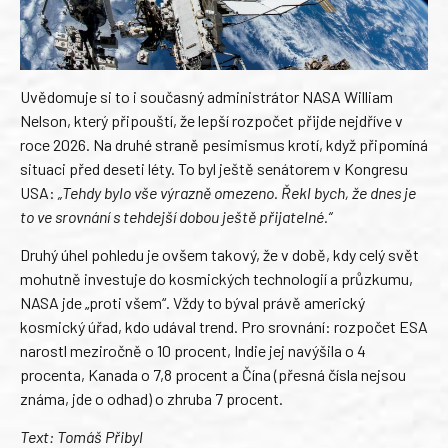
Uvědomuje si to i současný administrátor NASA William
Nelson, který připouští, že lepší rozpočet přijde nejdříve v
roce 2026. Na druhé straně pesimismus krotí, když připomíná
situaci před deseti léty. To byl ještě senátorem v Kongresu
USA:
„Tehdy bylo vše výrazně omezeno. Řekl bych, že dnes je
to ve srovnání s tehdejší dobou ještě přijatelné.“
Druhý úhel pohledu je ovšem takový, že v době, kdy celý svět
mohutně investuje do kosmických technologií a průzkumu,
NASA jde „proti všem“. Vždy to býval právě americký
kosmický úřad, kdo udával trend. Pro srovnání: rozpočet ESA
narostl meziročně o 10 procent, Indie jej navýšila o 4
procenta, Kanada o 7,8 procent a Čína (přesná čísla nejsou
známa, jde o odhad) o zhruba 7 procent.
Text: Tomáš Přibyl