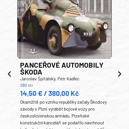
PANCEŘOVÉ AUTOMOBILY
ŠKODA
TA
Jaroslav Špitálský, Petr Kadlec
Ben
280 str.
352 s
14,50 € / 380,00 Kč
22
Okamžitě po vzniku republiky začaly Škodovy
Tank
závody v Plzni vyrábět bojové vozy pro
býva
československou armádu. Plzeňské
Rusk
konstrukční kanceláři se podařilo navrhnout
armá