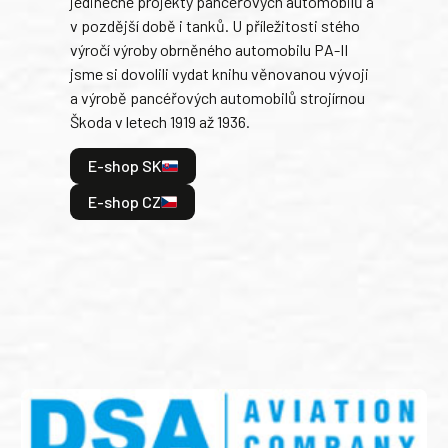
jedinečné projekty pancéřových automobilů a
stře
v pozdější době i tanků. U příležitosti stého
při 
výročí výroby obrněného automobilu PA-II
blíz
jsme si dovolili vydat knihu věnovanou vývoji
tank
a výrobě pancéřových automobilů strojírnou
v lé
Škoda v letech 1919 až 1936.
tak 
hrdi
E-shop SK
je: 
odeh
E-shop CZ
bitv
E
E