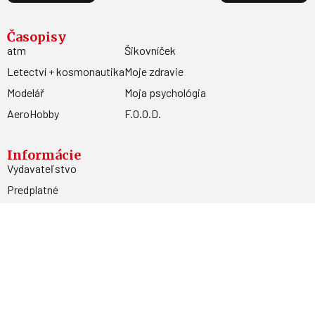
Časopisy
atm
Šikovníček
Letectví + kosmonautika
Moje zdravie
Modelář
Moja psychológia
AeroHobby
F.O.O.D.
Informácie
Vydavateľstvo
Predplatné
Archív
Inzercia
GDPR
Kontakty