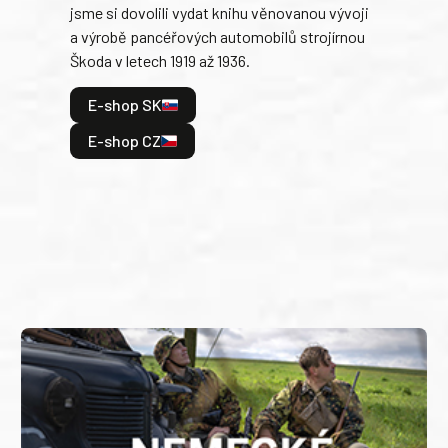
jsme si dovolili vydat knihu věnovanou vývoji
tank
a výrobě pancéřových automobilů strojírnou
v lé
Škoda v letech 1919 až 1936.
tak 
hrdi
E-shop SK
je: 
odeh
E-shop CZ
bitv
E
E