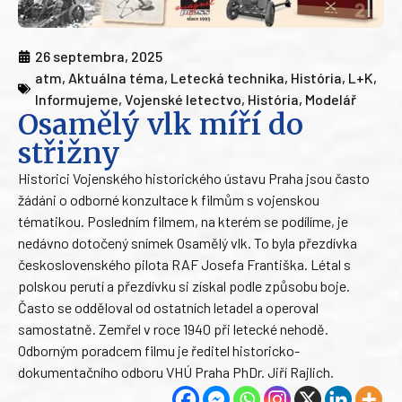
26 septembra, 2025
atm
,
Aktuálna téma
,
Letecká technika
,
História
,
L+K
,
Informujeme
,
Vojenské letectvo
,
História
,
Modelář
Osamělý vlk míří do
střižny
Historici Vojenského historického ústavu Praha jsou často
žádáni o odborné konzultace k filmům s vojenskou
tématikou. Posledním filmem, na kterém se podílíme, je
nedávno dotočený snímek Osamělý vlk. To byla přezdívka
československého pilota RAF Josefa Františka. Létal s
polskou perutí a přezdívku si získal podle způsobu boje.
Často se odděloval od ostatních letadel a operoval
samostatně. Zemřel v roce 1940 při letecké nehodě.
Odborným poradcem filmu je ředitel historicko-
dokumentačního odboru VHÚ Praha PhDr. Jiří Rajlich.