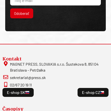
Odoberať
Kontakt
MAGNET PRESS, SLOVAKIA s.r.o. Šustekova 8, 851 04
Bratislava - Petržalka
sekretariat@press.sk
02/67 20 19 11
E-shop SK
E-shop CZ
Časopisy