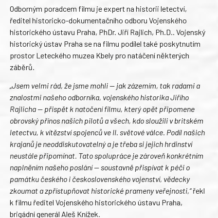
Odborným poradcem filmu je expert na historii letectví,
ředitel historicko-dokumentačního odboru Vojenského
historického ústavu Praha, PhDr. Jiří Rajlich, Ph.D.. Vojenský
historický ústav Praha se na filmu podílel také poskytnutím
prostor Leteckého muzea Kbely pro natáčení některých
záběrů.
„Jsem velmi rád, že jsme mohli — jak zázemím, tak radami a
znalostmi našeho odborníka, vojenského historika Jiřího
Rajlicha — přispět k natočení filmu, který opět připomene
obrovský přínos našich pilotů a všech, kdo sloužili v britském
letectvu, k vítězství spojenců ve II. světové válce. Podíl našich
krajanů je neoddiskutovatelný a je třeba si jejich hrdinství
neustále připomínat. Tato spolupráce je zároveň konkrétním
naplněním našeho poslání — soustavně přispívat k péči o
památku českého i československého vojenství, vědecky
zkoumat a zpřístupňovat historické prameny veřejnosti,“
řekl
k filmu ředitel Vojenského historického ústavu Praha,
brigádní generál Aleš Knížek.