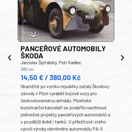
PANCEŘOVÉ AUTOMOBILY
ŠKODA
TA
Jaroslav Špitálský, Petr Kadlec
Ben
280 str.
352 s
14,50 € / 380,00 Kč
22
Okamžitě po vzniku republiky začaly Škodovy
Tank
závody v Plzni vyrábět bojové vozy pro
býva
československou armádu. Plzeňské
Rusk
konstrukční kanceláři se podařilo navrhnout
armá
jedinečné projekty pancéřových automobilů a
stře
v pozdější době i tanků. U příležitosti stého
při 
výročí výroby obrněného automobilu PA-II
blíz