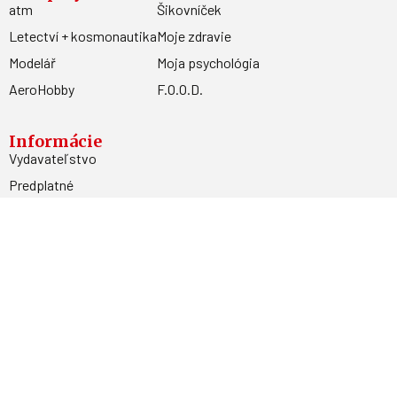
atm
Šikovníček
Letectví + kosmonautika
Moje zdravie
Modelář
Moja psychológia
AeroHobby
F.O.O.D.
Informácie
Vydavateľstvo
Predplatné
Archív
Inzercia
GDPR
Kontakty