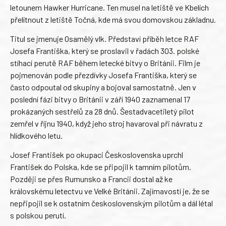
letounem Hawker Hurricane. Ten musel na letiště ve Kbelích
přelítnout z letiště Točná, kde má svou domovskou základnu.
Titul se jmenuje Osamělý vlk. Představí příběh letce RAF
Josefa Františka, který se proslavil v řadách 303. polské
stíhací perutě RAF během letecké bitvy o Británii. Film je
pojmenován podle přezdívky Josefa Františka, který se
často odpoutal od skupiny a bojoval samostatně. Jen v
poslední fázi bitvy o Británii v září 1940 zaznamenal 17
prokázaných sestřelů za 28 dnů. Šestadvacetiletý pilot
zemřel v říjnu 1940, když jeho stroj havaroval při návratu z
hlídkového letu.
Josef František po okupaci Československa uprchl
František do Polska, kde se připojil k tamním pilotům.
Později se přes Rumunsko a Francii dostal až ke
královskému letectvu ve Velké Británii. Zajímavostí je, že se
nepřipojil se k ostatním československým pilotům a dál létal
s polskou perutí.