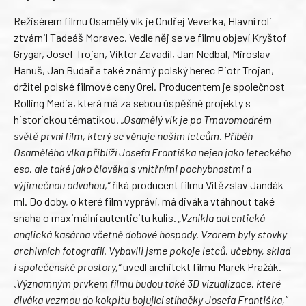
Režisérem filmu Osamělý vlk je Ondřej Veverka, Hlavní roli
ztvárnil Tadeáš Moravec. Vedle něj se ve filmu objeví Kryštof
Grygar, Josef Trojan, Viktor Zavadil, Jan Nedbal, Miroslav
Hanuš, Jan Budař a také známý polský herec Piotr Trojan,
držitel polské filmové ceny Orel. Producentem je společnost
Rolling Media, která má za sebou úspěšné projekty s
historickou tématikou.
„Osamělý vlk je po Tmavomodrém
světě první film, který se věnuje našim letcům. Příběh
Osamělého vlka přiblíží Josefa Františka nejen jako leteckého
eso, ale také jako člověka s vnitřními pochybnostmi a
výjimečnou odvahou,“
říká producent filmu Vítězslav Jandák
ml. Do doby, o které film vypráví, má diváka vtáhnout také
snaha o maximální autenticitu kulis.
„Vznikla autentická
anglická kasárna včetně dobové hospody. Vzorem byly stovky
archivních fotografií. Vybavili jsme pokoje letců, učebny, sklad
i společenské prostory,“
uvedl architekt filmu Marek Pražák.
„Významným prvkem filmu budou také 3D vizualizace, které
diváka vezmou do kokpitu bojující stíhačky Josefa Františka,“