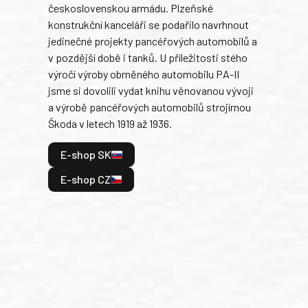
československou armádu. Plzeňské
Rusk
konstrukční kanceláři se podařilo navrhnout
armá
jedinečné projekty pancéřových automobilů a
stře
v pozdější době i tanků. U příležitosti stého
při 
výročí výroby obrněného automobilu PA-II
blíz
jsme si dovolili vydat knihu věnovanou vývoji
tank
a výrobě pancéřových automobilů strojírnou
v lé
Škoda v letech 1919 až 1936.
tak 
hrdi
E-shop SK
je: 
odeh
E-shop CZ
bitv
E
E