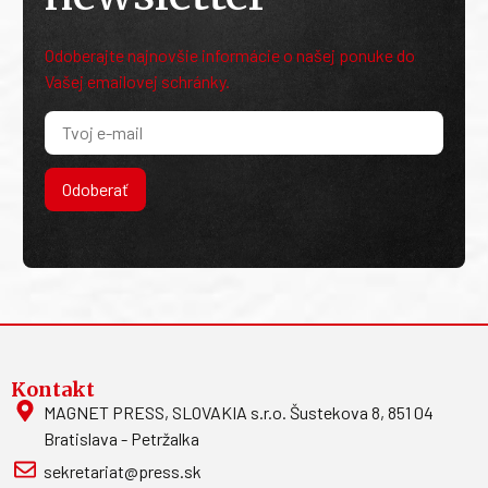
Odoberajte najnovšie informácie o našej ponuke do
Vašej emailovej schránky.
Odoberať
Kontakt
MAGNET PRESS, SLOVAKIA s.r.o. Šustekova 8, 851 04
Bratislava - Petržalka
sekretariat@press.sk