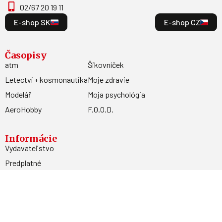
02/67 20 19 11
E-shop SK
E-shop CZ
Časopisy
atm
Šikovníček
Letectví + kosmonautika
Moje zdravie
Modelář
Moja psychológia
AeroHobby
F.O.O.D.
Informácie
Vydavateľstvo
Predplatné
Archív
Inzercia
GDPR