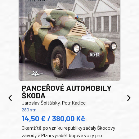
PANCEŘOVÉ AUTOMOBILY
ŠKODA
TA
Jaroslav Špitálský, Petr Kadlec
Ben
280 str.
352 s
14,50 € / 380,00 Kč
22
Okamžitě po vzniku republiky začaly Škodovy
Tank
závody v Plzni vyrábět bojové vozy pro
býva