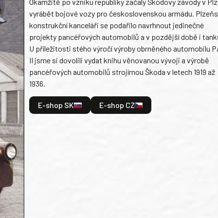
Okamžitě po vzniku republiky začaly Škodovy závody v Plz
vyrábět bojové vozy pro československou armádu. Plzeň
konstrukční kanceláři se podařilo navrhnout jedinečné
projekty pancéřových automobilů a v pozdější době i tank
U příležitosti stého výročí výroby obrněného automobilu P
II jsme si dovolili vydat knihu věnovanou vývoji a výrobě
pancéřových automobilů strojírnou Škoda v letech 1919 až
1936.
E-shop SK
E-shop CZ