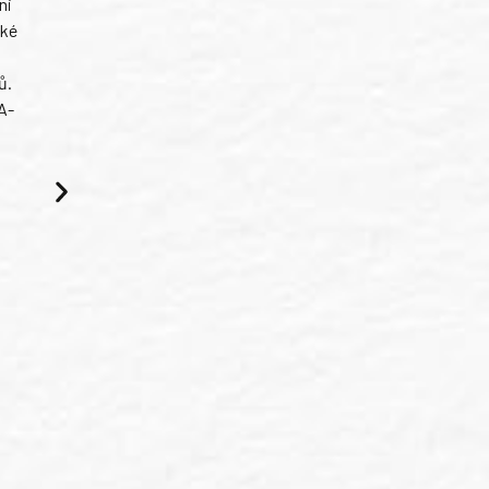
ni
ské
ů.
A-