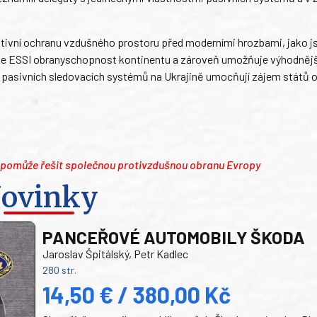
ektivní ochranu vzdušného prostoru před moderními hrozbami, jako js
uje ESSI obranyschopnost kontinentu a zároveň umožňuje výhodnějš
 pasivních sledovacích systémů na Ukrajině umocňují zájem států o
, pomůže řešit společnou protivzdušnou obranu Evropy
ovinky
PANCEŘOVÉ AUTOMOBILY ŠKODA
Jaroslav Špitálský, Petr Kadlec
280 str.
14,50 € / 380,00 Kč