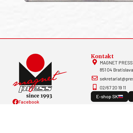
Kontakt
MAGNET PRESS, S
851 04 Bratislava
sekretariat@pre
02/67 20 19 11
E-shop SK
Facebook
Magnetpress.online
© 2023 Všetky práva vyhradené. Dizajn 