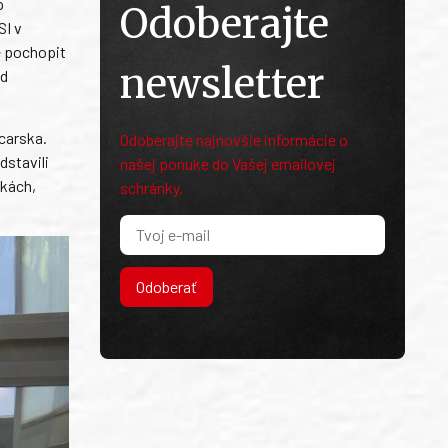
p
Odoberajte
SI v
e pochopit
newsletter
ád
carska.
Odoberajte najnovšie informácie o
dstavili
našej ponuke do Vašej emailovej
nkách,
schránky.
Odoberať