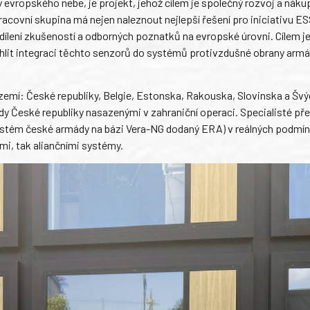
ny evropského nebe, je projekt, jehož cílem je společný rozvoj a náku
covní skupina má nejen naleznout nejlepší řešení pro iniciativu ES
sdílení zkušeností a odborných poznatků na evropské úrovni. Cílem j
ychlit integraci těchto senzorů do systémů protivzdušné obrany arm
zemí: České republiky, Belgie, Estonska, Rakouska, Slovinska a Švý
 České republiky nasazenými v zahraniční operaci. Specialisté pře
stém české armády na bázi Vera-NG dodaný ERA) v reálných podmí
mi, tak aliančními systémy.