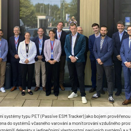
ivní systémy typu PET (Passive ESM Tracker) jako bojem prověřenou
jena do systémů včasného varování a monitorování vzdušného pros
známili delegáty s jedinečnými vlastnostmi pasivních systémů a v 