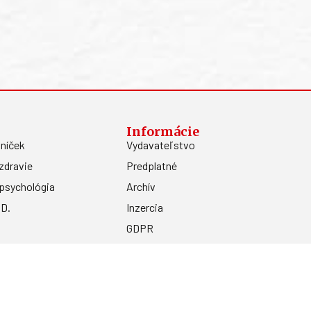
Informácie
níček
Vydavateľstvo
zdravie
Predplatné
psychológia
Archív
.D.
Inzercia
GDPR
Kontakty