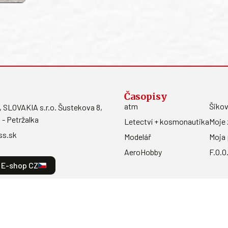
Časopisy
atm
Šikov
LOVAKIA s.r.o. Šustekova 8,
 - Petržalka
Letectví + kosmonautika
Moje 
ss.sk
Modelář
Moja 
AeroHobby
F.O.O
E-shop CZ
a