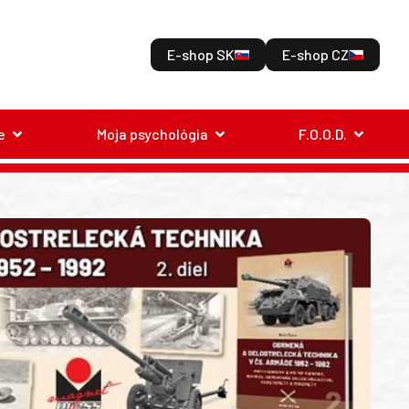
E-shop SK
E-shop CZ
e
Moja psychológia
F.O.O.D.