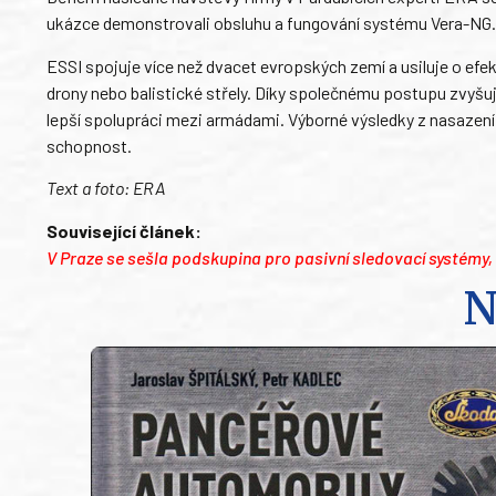
ukázce demonstrovali obsluhu a fungování systému Vera-NG.
ESSI spojuje více než dvacet evropských zemí a usiluje o ef
drony nebo balistické střely. Díky společnému postupu zvyš
lepší spolupráci mezi armádami. Výborné výsledky z nasazení
schopnost.
Text a foto: ERA
Související článek:
V Praze se sešla podskupina pro pasivní sledovací systémy
N