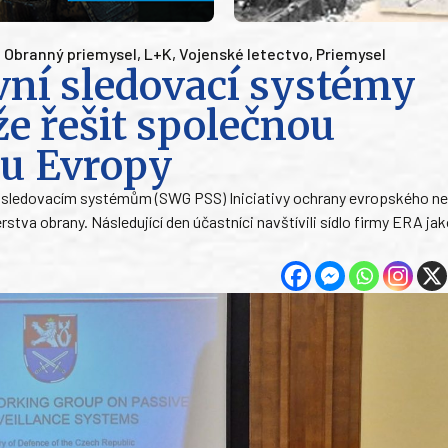
,
Obranný priemysel
,
L+K
,
Vojenské letectvo
,
Priemysel
vní sledovací systémy
e řešit společnou
nu Evropy
 sledovacím systémům (SWG PSS) Iniciativy ochrany evropského ne
tva obrany. Následující den účastníci navštívili sídlo firmy ERA ja