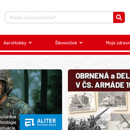
AeroHobby
Šikovníček
Moje zdravi