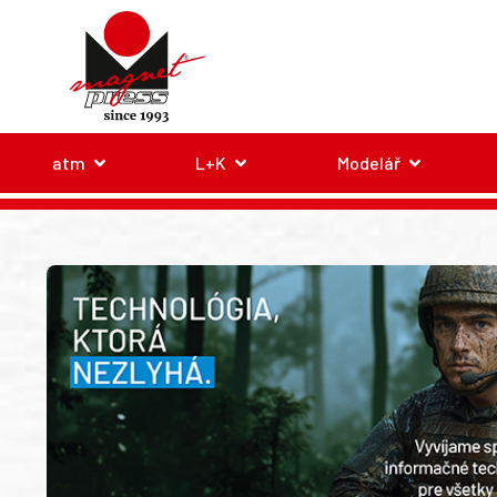
atm
L+K
Modelář