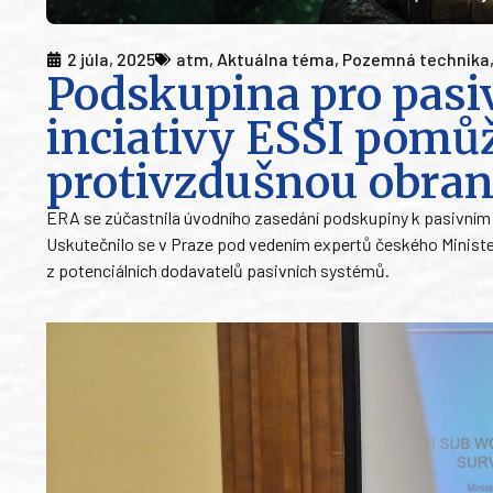
2 júla, 2025
atm
,
Aktuálna téma
,
Pozemná technika
Podskupina pro pasi
inciativy ESSI pomůž
protivzdušnou obra
ERA se zúčastnila úvodního zasedání podskupiny k pasivním
Uskutečnilo se v Praze pod vedením expertů českého Ministers
z potenciálních dodavatelů pasivních systémů.