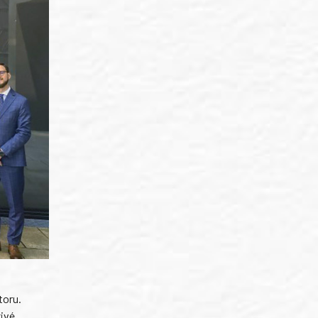
toru.
živé