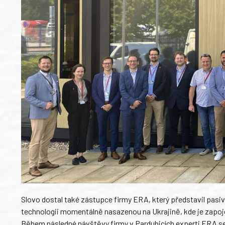
Slovo dostal také zástupce firmy ERA, který představil pas
technologii momentálně nasazenou na Ukrajině, kde je zapo
Během následné návštěvy firmy v Pardubicích experti ERA se