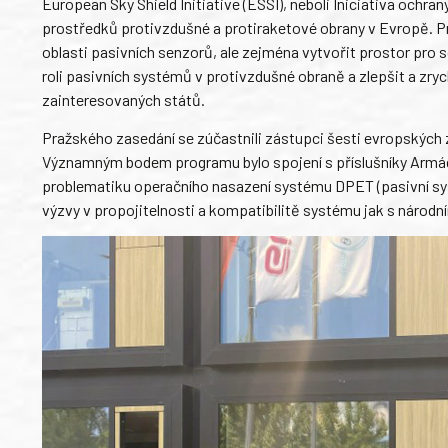
European Sky Shield Initiative (ESSI), neboli Iniciativa ochra
prostředků protivzdušné a protiraketové obrany v Evropě. Pra
oblasti pasivních senzorů, ale zejména vytvořit prostor pro 
roli pasivních systémů v protivzdušné obraně a zlepšit a zr
zainteresovaných států.
Pražského zasedání se zúčastnili zástupci šesti evropských 
Významným bodem programu bylo spojení s příslušníky Armády
problematiku operačního nasazení systému DPET (pasivní sy
výzvy v propojitelnosti a kompatibilitě systému jak s národní