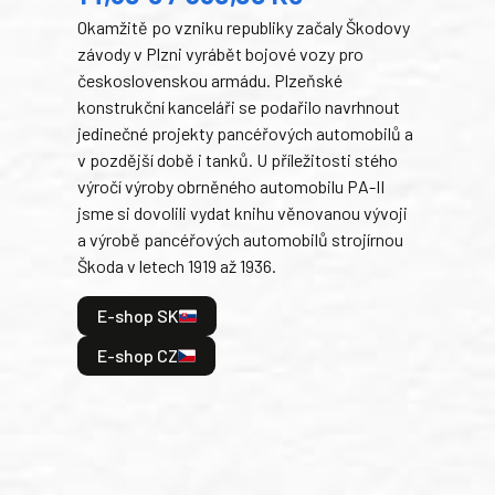
Okamžitě po vzniku republiky začaly Škodovy
Tank
závody v Plzni vyrábět bojové vozy pro
býva
československou armádu. Plzeňské
Rusk
konstrukční kanceláři se podařilo navrhnout
armá
jedinečné projekty pancéřových automobilů a
stře
v pozdější době i tanků. U příležitosti stého
při 
výročí výroby obrněného automobilu PA-II
blíz
jsme si dovolili vydat knihu věnovanou vývoji
tank
a výrobě pancéřových automobilů strojírnou
v lé
Škoda v letech 1919 až 1936.
tak 
hrdi
E-shop SK
je: 
odeh
E-shop CZ
bitv
E
E