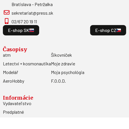
Bratislava - Petržalka
sekretariat@press.sk
02/67 20 19 11
E-shop SK
E-shop CZ
Časopisy
atm
Šikovníček
Letectví + kosmonautika
Moje zdravie
Modelář
Moja psychológia
AeroHobby
F.O.O.D.
Informácie
Vydavateľstvo
Predplatné
Archív