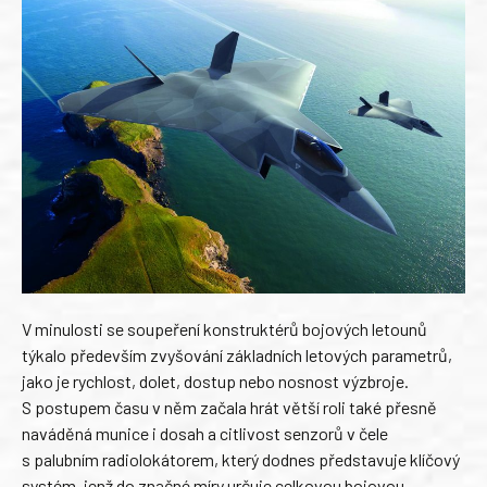
V minulosti se soupeření konstruktérů bojových letounů
týkalo především zvyšování základních letových parametrů,
jako je rychlost, dolet, dostup nebo nosnost výzbroje.
S postupem času v něm začala hrát větší roli také přesně
naváděná munice i dosah a citlivost senzorů v čele
s palubním radiolokátorem, který dodnes představuje klíčový
systém, jenž do značné míry určuje celkovou bojovou