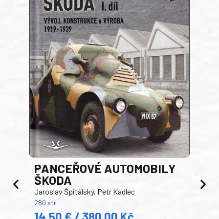
PANCEŘOVÉ AUTOMOBILY
ŠKODA
TA
Jaroslav Špitálský, Petr Kadlec
Ben
280 str.
352 s
14,50 € / 380,00 Kč
22