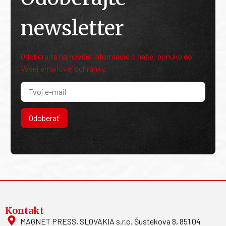
newsletter
Odoberajte najnovšie informácie o našej ponuke do
Vašej emailovej schránky.
Odoberať
Kontakt
MAGNET PRESS, SLOVAKIA s.r.o. Šustekova 8, 851 04