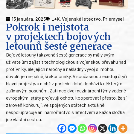
15 januára, 2025
L+K
,
Vojenské letectvo
,
Priemysel
Pokrok i nejistota
v projektech bojových
letounů šesté generace
Bojové letouny takzvané šesté generace by měly svým
uživatelům zajistit technologickou a vojenskou převahu nad
protivníky, ale jejich náročný a nákladný vývoj si mohou
dovolit jen nejsilnější ekonomiky. V současnosti existují čtyři
hlavní projekty, u nichž v poslední době dochází k některým
zajímavým posunům. Zatímco dva mezinárodní týmy vedené
evropskými státy projevují ochotu kooperovat i přesto, že si
zároveň konkurují, ve spojených státech aktuálně
nespolupracuje ani námořnictvo s letectvem a každá složka
jde vlastní cestou.