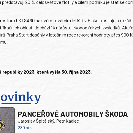
 představují 20 % celosvětové flotily a cílem podniku je stát se d
ostoru LKTSA60 na svém továrním letišti v Písku a usiluje o rozšíře
tifikačních oblastí dochází i k nárůstu ekonomických výsledků. Akci
 Praha Start dosáhly v letošním roce rekordní hodnoty přes 900 Kč
rhu.
epubliky 2023, která vyšla 30. října 2023.
ovinky
PANCEŘOVÉ AUTOMOBILY ŠKODA
Jaroslav Špitálský, Petr Kadlec
280 str.