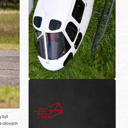
y být
a cílových