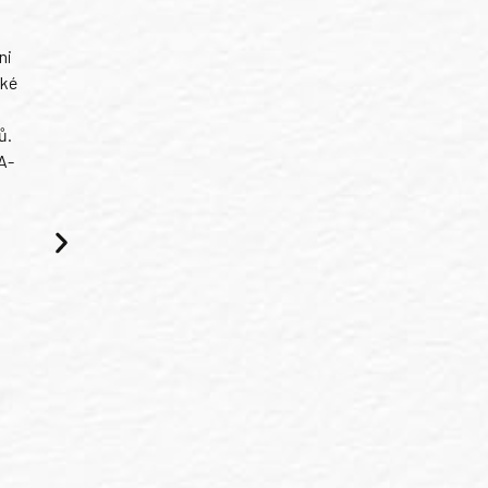
ni
ské
ů.
A-