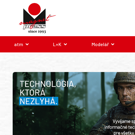
atm
L+K
Modelář