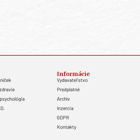
Informácie
níček
Vydavateľstvo
zdravie
Predplatné
psychológia
Archív
.D.
Inzercia
GDPR
Kontakty