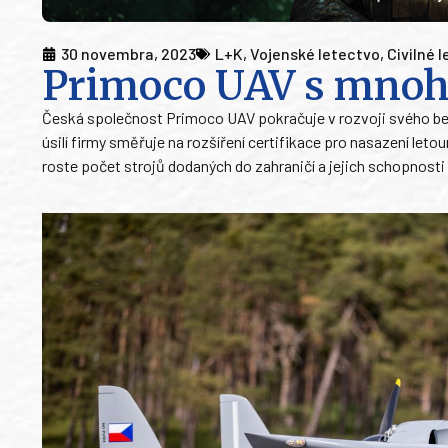
30 novembra, 2023
L+K
,
Vojenské letectvo
,
Civilné 
Primoco UAV s mnoh
Česká společnost Primoco UAV pokračuje v rozvoji svého bez
úsilí firmy směřuje na rozšíření certifikace pro nasazení let
roste počet strojů dodaných do zahraničí a jejich schopnosti