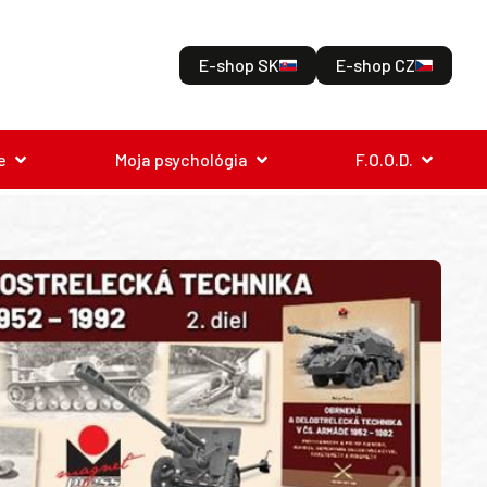
E-shop SK
E-shop CZ
e
Moja psychológia
F.O.O.D.