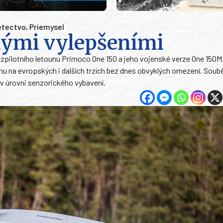
letectvo
,
Priemysel
ými vylepšeními
pilotního letounu Primoco One 150 a jeho vojenské verze One 150M.
ounu na evropských i dalších trzích bez dnes obvyklých omezení. Sou
 v úrovni senzorického vybavení.