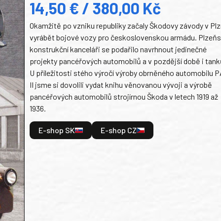
14,50 € / 380,00 Kč
Okamžitě po vzniku republiky začaly Škodovy závody v Plz
vyrábět bojové vozy pro československou armádu. Plzeň
konstrukční kanceláři se podařilo navrhnout jedinečné
projekty pancéřových automobilů a v pozdější době i tank
U příležitosti stého výročí výroby obrněného automobilu P
II jsme si dovolili vydat knihu věnovanou vývoji a výrobě
pancéřových automobilů strojírnou Škoda v letech 1919 až
1936.
E-shop SK
E-shop CZ