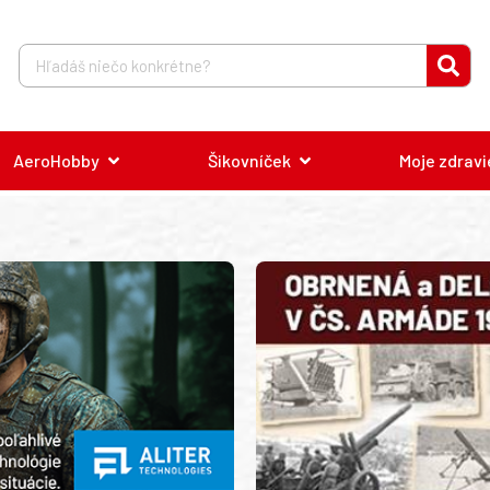
AeroHobby
Šikovníček
Moje zdravi