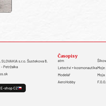
Časopisy
atm
Šikov
LOVAKIA s.r.o. Šustekova 8,
 - Petržalka
Letectví + kosmonautika
Moje 
ss.sk
Modelář
Moja 
AeroHobby
F.O.O
E-shop CZ