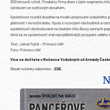
300 letounů ročně. Produkty firmy dnes v jejím segmentu trhu
výrobcem se světovým dosahem.
Společnost rovněž dosáhla na trvalé ustanovení vzdušného pr
platnosti i na noční dobu. Spolu s rozvojem obchodních a cer
společnosti obchodované na českém trhu Burzy cenných papírů
čímž se ze společnosti stal nejvýdělečnější prospekt celého t
Text: Jakub Fojtík – Primoco UAV
Foto: Primoco UAV
Více se dočtete v Ročence Vzdušných sil Armády České r
Obsah ročenky naleznete –
ZDE
.
N