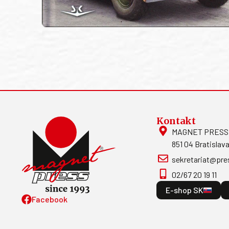
Kontakt
MAGNET PRESS, S
851 04 Bratislava
sekretariat@pre
02/67 20 19 11
E-shop SK
Facebook