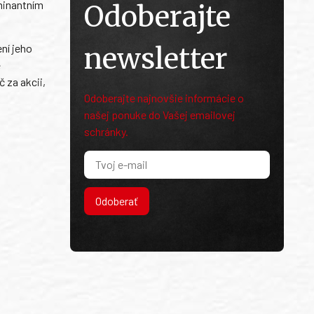
ominantním
Odoberajte
newsletter
ní jeho
e
 za akcii,
Odoberajte najnovšie informácie o
našej ponuke do Vašej emailovej
schránky.
Odoberať