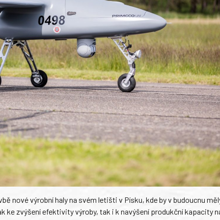
bě nové výrobní haly na svém letišti v Písku, kde by v budoucnu měl
 ke zvýšení efektivity výroby, tak i k navýšení produkční kapacity n