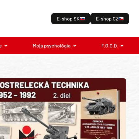
E-shop SK
E-shop CZ
e
Moja psychológia
F.O.O.D.