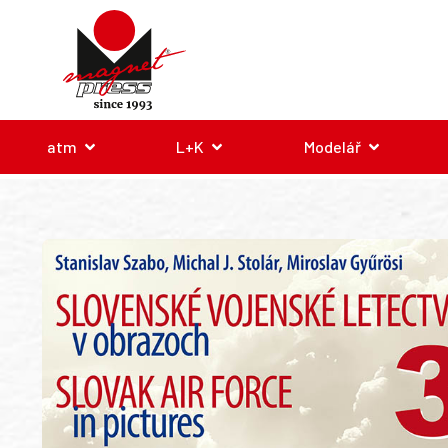
atm
L+K
Modelář