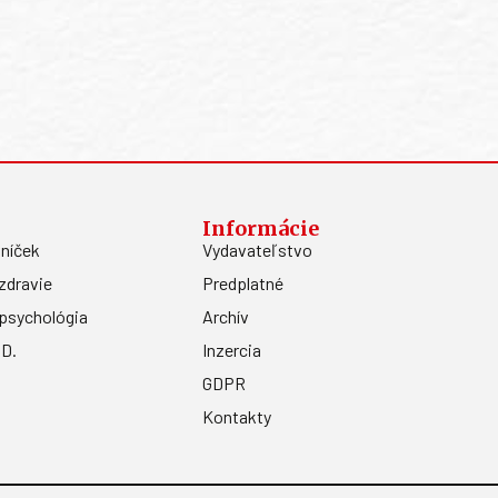
Informácie
níček
Vydavateľstvo
zdravie
Predplatné
psychológia
Archív
.D.
Inzercia
GDPR
Kontakty