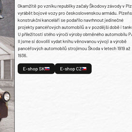
Okamžitě po vzniku republiky začaly Škodovy závody v Plz
vyrábět bojové vozy pro československou armádu. Plzeň
konstrukční kanceláři se podařilo navrhnout jedinečné
projekty pancéřových automobilů a v pozdější době i tank
U příležitosti stého výročí výroby obrněného automobilu P
II jsme si dovolili vydat knihu věnovanou vývoji a výrobě
pancéřových automobilů strojírnou Škoda v letech 1919 až
1936.
E-shop SK
E-shop CZ