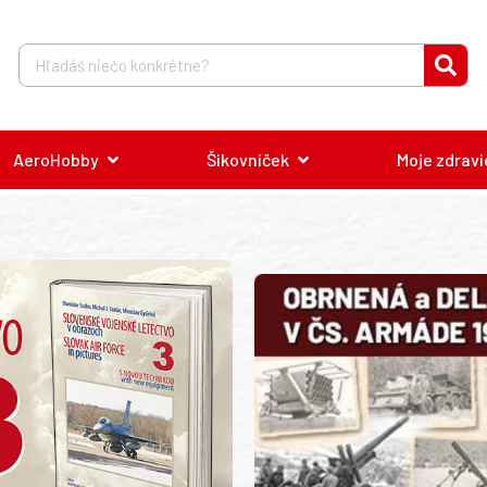
AeroHobby
Šikovníček
Moje zdravi