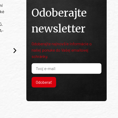
ni
Odoberajte
ské
ů.
newsletter
A-
Odoberajte najnovšie informácie o
našej ponuke do Vašej emailovej
schránky.
Odoberať