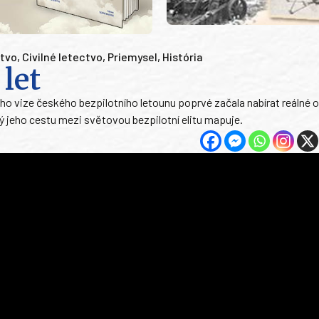
ctvo
,
Civilné letectvo
,
Priemysel
,
História
let
eho vize českého bezpilotního letounu poprvé začala nabírat reálné o
rý jeho cestu mezi světovou bezpilotní elitu mapuje.