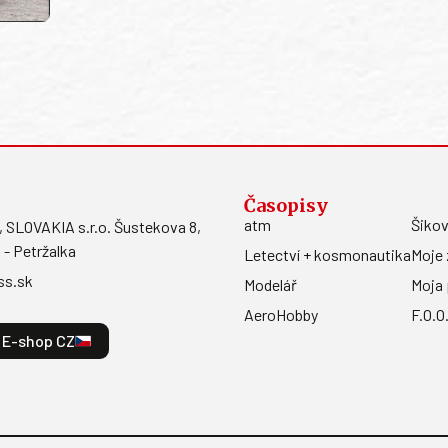
Časopisy
atm
Šikov
LOVAKIA s.r.o. Šustekova 8,
 - Petržalka
Letectví + kosmonautika
Moje 
ss.sk
Modelář
Moja 
AeroHobby
F.O.O
E-shop CZ