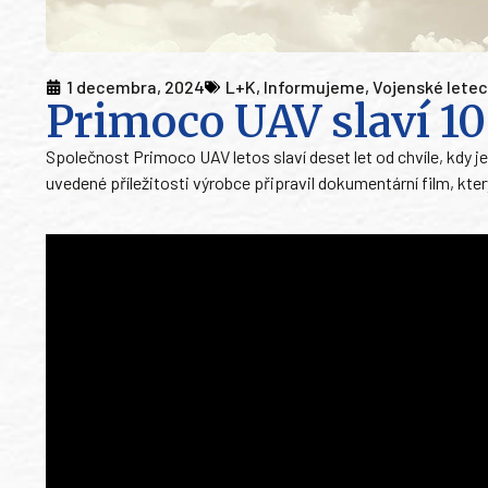
1 decembra, 2024
L+K
,
Informujeme
,
Vojenské lete
Primoco UAV slaví 10 
Společnost Primoco UAV letos slaví deset let od chvíle, kdy j
uvedené příležitosti výrobce připravil dokumentární film, kte