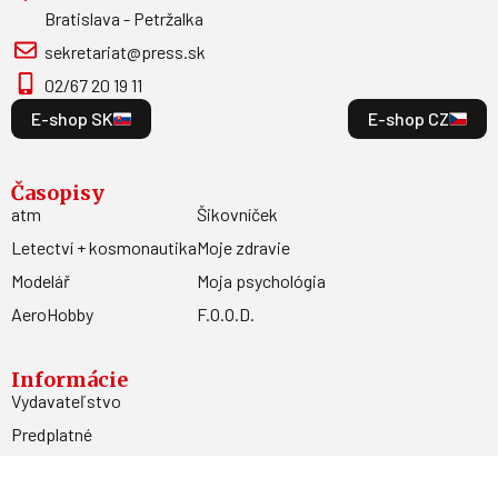
Bratislava - Petržalka
sekretariat@press.sk
02/67 20 19 11
E-shop SK
E-shop CZ
Časopisy
atm
Šikovníček
Letectví + kosmonautika
Moje zdravie
Modelář
Moja psychológia
AeroHobby
F.O.O.D.
Informácie
Vydavateľstvo
Predplatné
Archív