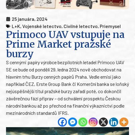
25 januára, 2024
L+K
,
Vojenské letectvo
,
Civilné letectvo
,
Priemysel
Primoco UAV vstupuje na
Prime Market pražské
burzy
S cennými papíry výrobce bezpilotních letadel Primoco UAV
SE se bude od pondělí 29. ledna 2024 nově obchodovat na
hlavním trhu Burzy cenných papírů Praha. Vedle emisí jako
například ČEZ, Erste Group Bank či Komerční banka se loňský
nejúspěšnější titul pražské burzy zařadí poté, co dokončil
závěrečnou fází příprav – od schválení prospektu Českou
národní bankou až po přechod na finanční výkaznictví podle
mezinárodních standardů IFRS.