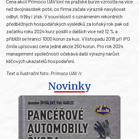
Cena akcií Primoco UAV loni na pražské burze vzrostla na více
než dvojnásobek poté, co firma začala výrazně navyšovat
odbyt, tržby i zisk. V souvislosti s oznámením rekordních
předběžných hospodářských výsledků za loňský rok pak od
začátku roku 2024 kurz posílil o dalších více než 12 % a
přiblížil se hranici 1000 korun za kus. V listopadu 2018 při IPO
činila upisovací cena jedné akcie 250 korun. Pro rok 2024
management společnosti očekává další výrazný nárůst
klíčových ukazatelů hospodaření.
Text a ilustrační foto: Primoco UAV /r
Novinky