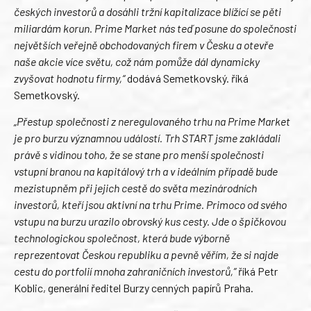
českých investorů a dosáhli tržní kapitalizace blížící se pěti
miliardám korun. Prime Market nás teď posune do společnosti
největších veřejně obchodovaných firem v Česku a otevře
naše akcie více světu, což nám pomůže dál dynamicky
zvyšovat hodnotu firmy,“
dodává Semetkovský. říká
Semetkovský.
„Přestup společnosti z neregulovaného trhu na Prime Market
je pro burzu významnou událostí. Trh START jsme zakládali
právě s vidinou toho, že se stane pro menší společnosti
vstupní branou na kapitálový trh a v ideálním případě bude
mezistupněm při jejich cestě do světa mezinárodních
investorů, kteří jsou aktivní na trhu Prime. Primoco od svého
vstupu na burzu urazilo obrovský kus cesty. Jde o špičkovou
technologickou společnost, která bude výborně
reprezentovat Českou republiku a pevně věřím, že si najde
cestu do portfolií mnoha zahraničních investorů,”
říká Petr
Koblic, generální ředitel Burzy cenných papírů Praha.