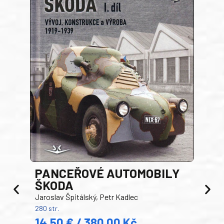
PANCEŘOVÉ AUTOMOBILY
ŠKODA
TA
Jaroslav Špitálský, Petr Kadlec
Ben
280 str.
352 s
14,50 € / 380,00 Kč
22