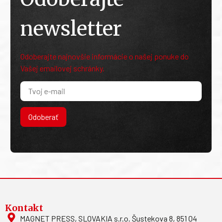
newsletter
Odoberajte najnovšie informácie o našej ponuke do
Vašej emailovej schránky.
Odoberať
Kontakt
MAGNET PRESS, SLOVAKIA s.r.o. Šustekova 8, 851 04