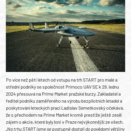
Po více než pěti létech od vstupu na trh START pro malé a
střední podniky se společnost Primoco UAV SE k 29. lednu
2024 přesouvá na Prime Market pražské burzy. Zakladatel a
ředitel podniku zaměřeného na výrobu bezpilotních letadel a
poskytování leteckých prací Ladislav Semetkovský očekává,
že s přechodem na Prime Market kromě prestiže ještě zesílí
zájem o akcie, které byly loni v Praze nejvýkonnější ze všech.
„Na trhu START jsme se postupně dostali do povědomí většiny