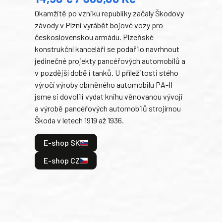
Okamžitě po vzniku republiky začaly Škodovy
Tank
závody v Plzni vyrábět bojové vozy pro
býva
československou armádu. Plzeňské
Rusk
konstrukční kanceláři se podařilo navrhnout
armá
jedinečné projekty pancéřových automobilů a
stře
v pozdější době i tanků. U příležitosti stého
při 
výročí výroby obrněného automobilu PA-II
blíz
jsme si dovolili vydat knihu věnovanou vývoji
tank
a výrobě pancéřových automobilů strojírnou
v lé
Škoda v letech 1919 až 1936.
tak 
hrdi
E-shop SK
je: 
odeh
E-shop CZ
bitv
E
E