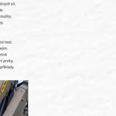
šných sil.
le
koušky,
ý.
ní test.
jejím
četně
í prvky,
příklady,