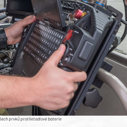
šech prvků protiletadlové baterie