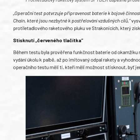
„Operační test potvrzuje připravenost baterie k bojové činnost
Chain, které jsou nezbytné k postřelování vzdušných cílů,“
vysv
protiletadlového raketového pluku ve Strakonicích, který z
Stisknutí „červeného tlačítka“
Během testu byla prověřena funkčnost baterie od okamžiku roz
vydání úkolu k palbě, až po imitovaný odpal rakety a vyhodn
operačního testu měli ti, kteří měli možnost stisknout, byť jen