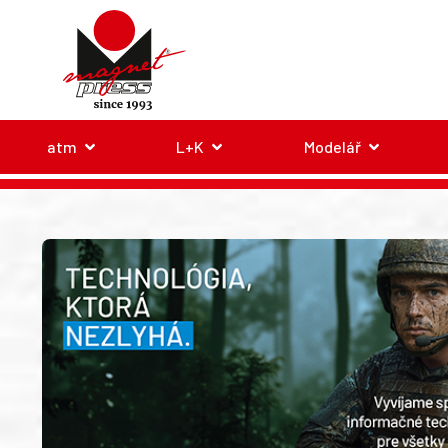
atm
L+K
Modelář