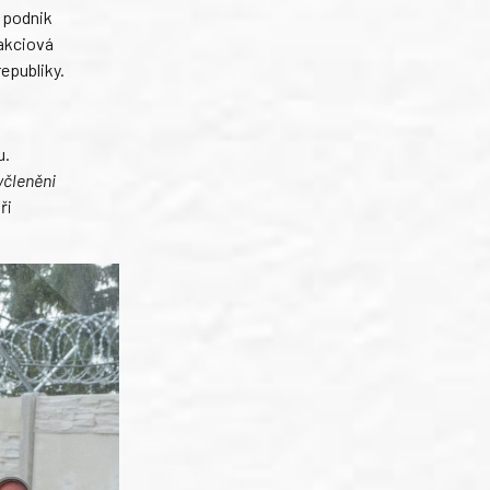
í podnik
 akciová
epubliky.
u.
yčleněni
ři