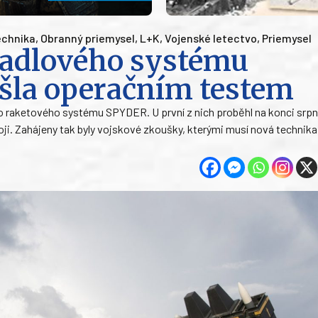
chnika
,
Obranný priemysel
,
L+K
,
Vojenské letectvo
,
Priemysel
etadlového systému
šla operačním testem
ho raketového systému SPYDER. U první z nich proběhl na konci srp
boji. Zahájeny tak byly vojskové zkoušky, kterými musí nová technika 