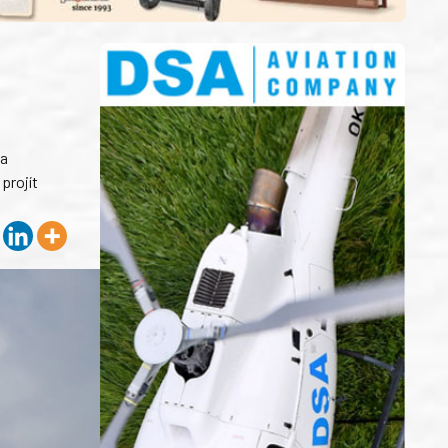
na
projít