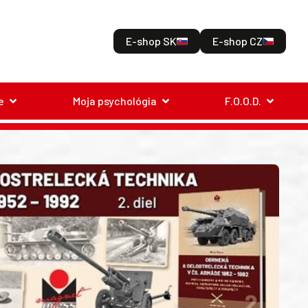
E-shop SK
E-shop CZ
e
Moja psychológia
F.O.O.D.