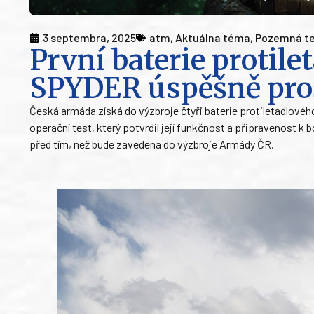
3 septembra, 2025
atm
,
Aktuálna téma
,
Pozemná te
První baterie protil
SPYDER úspěšně pro
Česká armáda získá do výzbroje čtyři baterie protiletadlové
operační test, který potvrdil její funkčnost a připravenost k 
před tím, než bude zavedena do výzbroje Armády ČR.