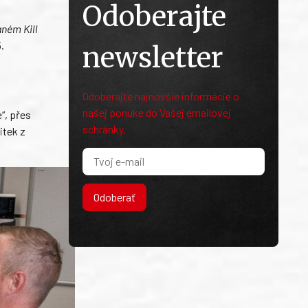
Odoberajte
aném Kill
.
newsletter
Odoberajte najnovšie informácie o
našej ponuke do Vašej emailovej
“, přes
schránky.
itek z
Odoberať