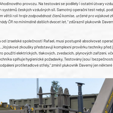
4hodinového provozu. Na testování se podílely i ostatní útvary vzdu
ch systémů českých vzdušných sil. Samotný operační test nebyl, pod
 větší roli hraje zodpovědnost členů komise, určené pro vojskové z
mády ČR na minimálně dalších dvacet let,“
zdůraznil plukovník Davern
 od izraelské společnosti Rafael, musí postupně absolvovat operač
 „Vojskové zkoušky představují komplexní prověrku techniky před 
 použití elektrických, tlakových, zvedacích, plynových zařízení, v
 technika splňuje hygienické požadavky. Testovány jsou i bezpečnostn
pálení protiletadlové střely,“ zmínil plukovník Daverný jen některé 