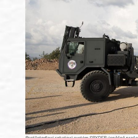
Protiletadlový raketový systém SPYDER úspěšně proše