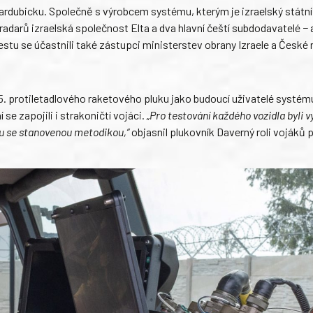
Pardubicku. Společně s výrobcem systému, kterým je izraelský státn
 radarů izraelská společnost Elta a dva hlavní čeští subdodavatelé −
stu se účastnili také zástupci ministerstev obrany Izraele a České r
25. protiletadlového raketového pluku jako budoucí uživatelé systém
se zapojili i strakoničtí vojáci.
„Pro testování každého vozidla byli v
ladu se stanovenou metodikou,“
objasnil plukovník Daverný roli vojáků p