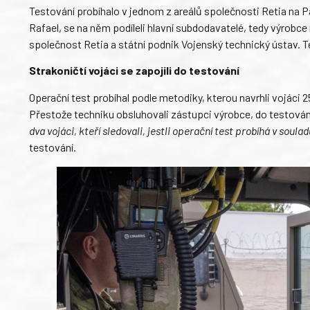
Testování probíhalo v jednom z areálů společnosti Retia na 
Rafael, se na něm podíleli hlavní subdodavatelé, tedy výrobce
společnost Retia a státní podnik Vojenský technický ústav. Te
Strakoničtí vojáci se zapojili do testování
Operační test probíhal podle metodiky, kterou navrhli vojáci 
Přestože techniku obsluhovali zástupci výrobce, do testování 
dva vojáci, kteří sledovali, jestli operační test probíhá v sou
testování.