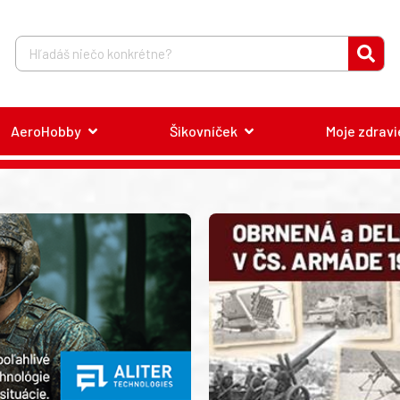
AeroHobby
Šikovníček
Moje zdravi