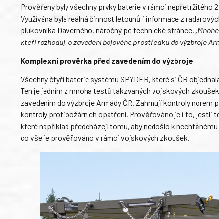
Prověřeny byly všechny prvky baterie v rámci nepřetržitého 2
Využívána byla reálná činnost letounů i informace z radarový
plukovníka Daverného, náročný po technické stránce.
„Mnohem
kteří rozhodují o zavedení bojového prostředku do výzbroje Ar
Komplexní prověrka před zavedením do výzbroje
Všechny čtyři baterie systému SPYDER, které si ČR objednala
Ten je jedním z mnoha testů takzvaných vojskových zkoušek.
zavedením do výzbroje Armády ČR. Zahrnují kontroly norem pro
kontroly protipožárních opatření. Prověřováno je i to, jestli
které například předcházejí tomu, aby nedošlo k nechtěnému od
co vše je prověřováno v rámci vojskových zkoušek.