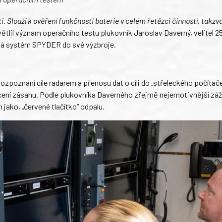
i. Slouží k ověření funkčnosti baterie v celém řetězci činností, takzv
ětlil význam operačního testu plukovník Jaroslav Daverný, velitel 25
íská systém SPYDER do své výzbroje.
poznání cíle radarem a přenosu dat o cíli do „střeleckého počítače
ocení zásahu. Podle plukovníka Daverného zřejmě nejemotivnější záž
 jako, „červené tlačítko“ odpalu.