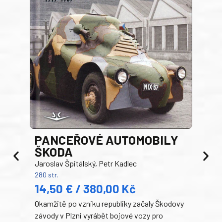
PANCEŘOVÉ AUTOMOBILY
ŠKODA
TA
Jaroslav Špitálský, Petr Kadlec
Ben
280 str.
352 s
14,50 € / 380,00 Kč
22
Okamžitě po vzniku republiky začaly Škodovy
Tank
závody v Plzni vyrábět bojové vozy pro
býva