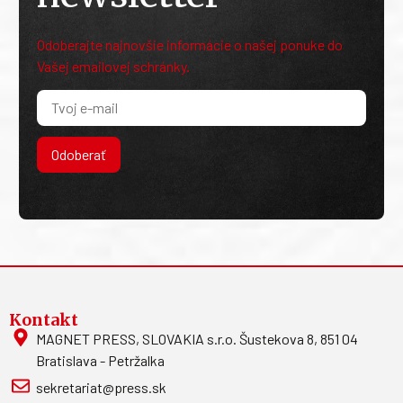
Odoberajte najnovšie informácie o našej ponuke do
Vašej emailovej schránky.
Odoberať
Kontakt
MAGNET PRESS, SLOVAKIA s.r.o. Šustekova 8, 851 04
Bratislava - Petržalka
sekretariat@press.sk