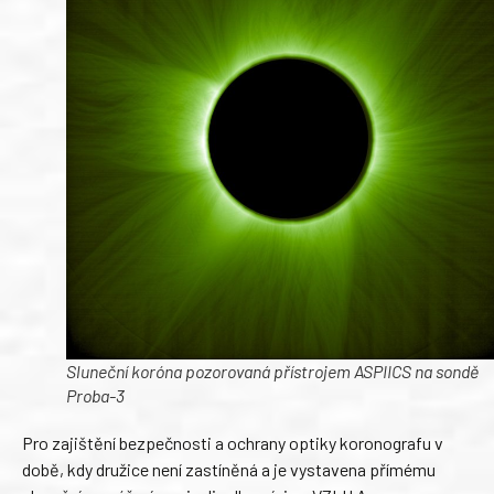
Sluneční koróna pozorovaná přístrojem ASPIICS na sondě
Proba-3
Pro zajištění bezpečnosti a ochrany optiky koronografu v
době, kdy družice není zastíněná a je vystavena přímému