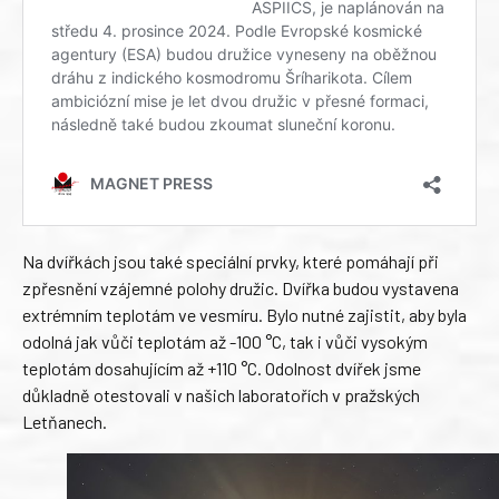
Na dvířkách jsou také speciální prvky, které pomáhají při
zpřesnění vzájemné polohy družic. Dvířka budou vystavena
extrémním teplotám ve vesmíru. Bylo nutné zajistit, aby byla
odolná jak vůči teplotám až -100 °C, tak i vůči vysokým
teplotám dosahujícím až +110 °C. Odolnost dvířek jsme
důkladně otestovali v našich laboratořích v pražských
Letňanech.