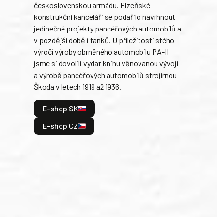
československou armádu. Plzeňské
Rusk
konstrukční kanceláři se podařilo navrhnout
armá
jedinečné projekty pancéřových automobilů a
stře
v pozdější době i tanků. U příležitosti stého
při 
výročí výroby obrněného automobilu PA-II
blíz
jsme si dovolili vydat knihu věnovanou vývoji
tank
a výrobě pancéřových automobilů strojírnou
v lé
Škoda v letech 1919 až 1936.
tak 
hrdi
E-shop SK
je: 
odeh
E-shop CZ
bitv
E
E