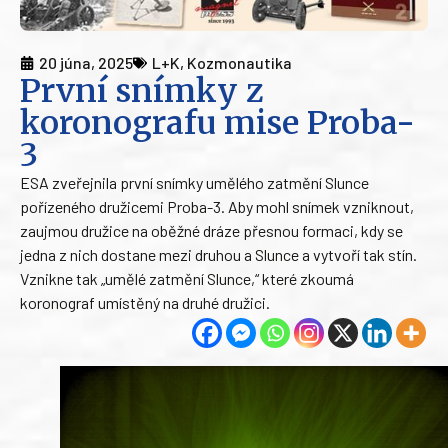
20 júna, 2025
L+K
,
Kozmonautika
První snímky z
koronografu mise Proba-
3
ESA zveřejnila první snímky umělého zatmění Slunce
pořízeného družicemi Proba-3. Aby mohl snímek vzniknout,
zaujmou družice na oběžné dráze přesnou formaci, kdy se
jedna z nich dostane mezi druhou a Slunce a vytvoří tak stín.
Vznikne tak „umělé zatmění Slunce,“ které zkoumá
koronograf umístěný na druhé družici.