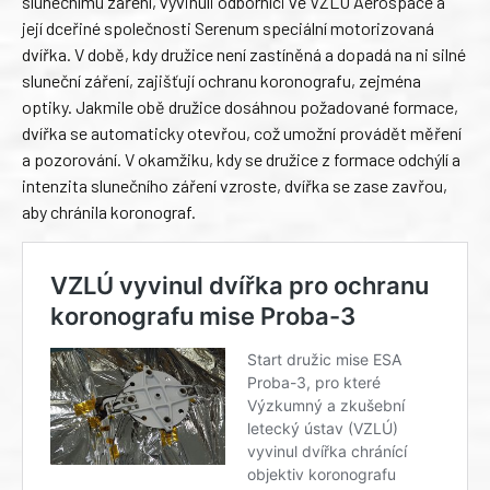
slunečnímu záření, vyvinuli odborníci ve VZLU Aerospace a
její dceřiné společnosti Serenum speciální motorizovaná
dvířka. V době, kdy družice není zastíněná a dopadá na ni silné
sluneční záření, zajišťují ochranu koronografu, zejména
optiky. Jakmile obě družice dosáhnou požadované formace,
dvířka se automaticky otevřou, což umožní provádět měření
a pozorování. V okamžiku, kdy se družice z formace odchýlí a
intenzita slunečního záření vzroste, dvířka se zase zavřou,
aby chránila koronograf.