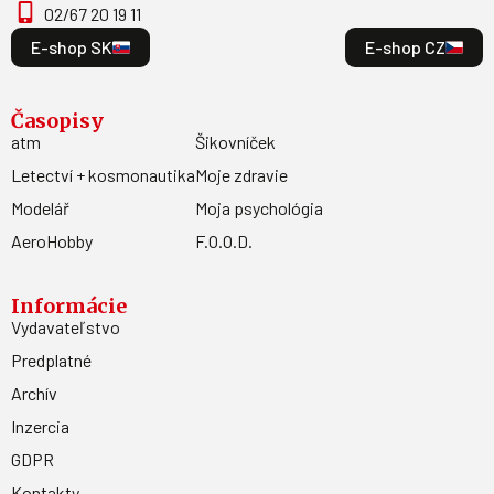
02/67 20 19 11
E-shop SK
E-shop CZ
Časopisy
atm
Šikovníček
Letectví + kosmonautika
Moje zdravie
Modelář
Moja psychológia
AeroHobby
F.O.O.D.
Informácie
Vydavateľstvo
Predplatné
Archív
Inzercia
GDPR
Kontakty