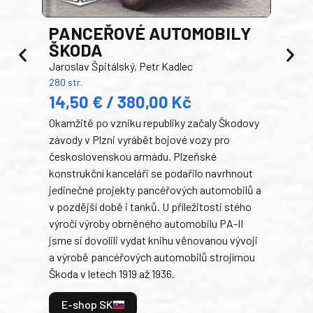
PANCEŘOVÉ AUTOMOBILY
ŠKODA
TA
Jaroslav Špitálský, Petr Kadlec
Ben
280 str.
352 s
14,50 € / 380,00 Kč
22
Okamžitě po vzniku republiky začaly Škodovy
Tank
závody v Plzni vyrábět bojové vozy pro
býva
československou armádu. Plzeňské
Rusk
konstrukční kanceláři se podařilo navrhnout
armá
jedinečné projekty pancéřových automobilů a
stře
v pozdější době i tanků. U příležitosti stého
při 
výročí výroby obrněného automobilu PA-II
blíz
jsme si dovolili vydat knihu věnovanou vývoji
tank
a výrobě pancéřových automobilů strojírnou
v lé
Škoda v letech 1919 až 1936.
tak 
hrdi
E-shop SK
je: 