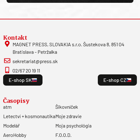
Kontakt
MAGNET PRESS, SLOVAKIA s.r.o. Šustekova 8, 851 04
Bratislava - Petržalka
sekretariat@press.sk
02/67 20 19 11
E-shop SK
E-shop CZ
Časopisy
atm
Šikovníček
Letectví + kosmonautika
Moje zdravie
Modelář
Moja psychológia
AeroHobby
F.O.O.D.