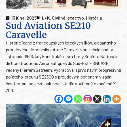
13 júna, 2025
L+K
,
Civilné letectvo
,
História
Sud Aviation SE210
Caravelle
Historie jedné z francouzských leteckých ikon, elegantního
proudového dopravního stroje Caravelle, se začala psát v
listopadu 1946, kdy konstrukční tým firmy Société Nationale
de Constructions Aéronautiques du Sud-Est – SNCASE,
vedený Pierrem Satreem, vypracoval zprvu návrh progresivně
pojatého letounu SE2500 s proudovým pohonem v zadní
části trupu, posléze pak první studie souhrnně označené X-
200.