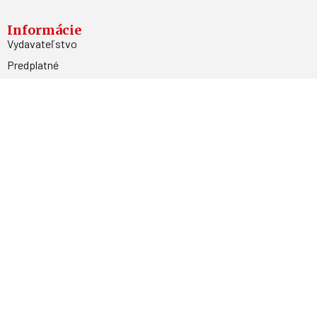
Informácie
Vydavateľstvo
Predplatné
Archív
Inzercia
GDPR
Kontakty
Facebook