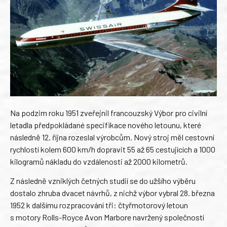
Na podzim roku 1951 zveřejnil francouzský Výbor pro civilní
letadla předpokládané specifikace nového letounu, které
následně 12. října rozeslal výrobcům. Nový stroj měl cestovní
rychlostí kolem 600 km/h dopravit 55 až 65 cestujících a 1000
kilogramů nákladu do vzdálenosti až 2000 kilometrů.
Z následně vzniklých četných studií se do užšího výběru
dostalo zhruba dvacet návrhů, z nichž výbor vybral 28. března
1952 k dalšímu rozpracování tři: čtyřmotorový letoun
s motory Rolls-Royce Avon Marbore navržený společností