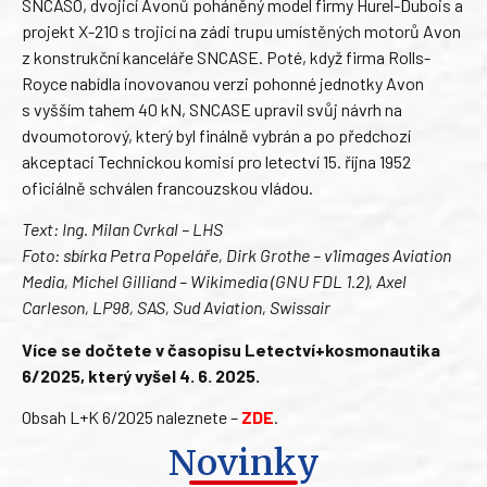
SNCASO, dvojicí Avonů poháněný model firmy Hurel-Dubois a
projekt X-210 s trojicí na zádi trupu umístěných motorů Avon
z konstrukční kanceláře SNCASE. Poté, když firma Rolls-
Royce nabídla inovovanou verzi pohonné jednotky Avon
s vyšším tahem 40 kN, SNCASE upravil svůj návrh na
dvoumotorový, který byl finálně vybrán a po předchozí
akceptaci Technickou komisí pro letectví 15. října 1952
oficiálně schválen francouzskou vládou.
Text: Ing. Milan Cvrkal – LHS
Foto: sbírka Petra Popeláře, Dirk Grothe – v1images Aviation
Media, Michel Gilliand – Wikimedia (GNU FDL 1.2), Axel
Carleson, LP98, SAS, Sud Aviation, Swissair
Více se dočtete v časopisu Letectví+kosmonautika
6/2025, který vyšel 4. 6. 2025.
Obsah L+K 6/2025 naleznete –
ZDE
.
Novinky