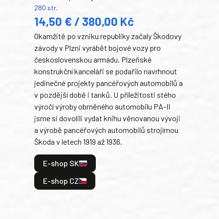
280 str.
352 s
14,50 € / 380,00 Kč
22
Okamžitě po vzniku republiky začaly Škodovy
Tank
závody v Plzni vyrábět bojové vozy pro
býva
československou armádu. Plzeňské
Rusk
konstrukční kanceláři se podařilo navrhnout
armá
jedinečné projekty pancéřových automobilů a
stře
v pozdější době i tanků. U příležitosti stého
při 
výročí výroby obrněného automobilu PA-II
blíz
jsme si dovolili vydat knihu věnovanou vývoji
tank
a výrobě pancéřových automobilů strojírnou
v lé
Škoda v letech 1919 až 1936.
tak 
hrdi
E-shop SK
je: 
odeh
E-shop CZ
bitv
E