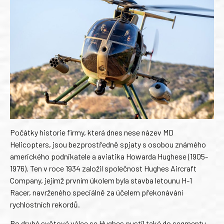
Počátky historie firmy, která dnes nese název MD
Helicopters, jsou bezprostředně spjaty s osobou známého
amerického podnikatele a aviatika Howarda Hughese (1905-
1976). Ten v roce 1934 založil společnost Hughes Aircraft
Company, jejímž prvním úkolem byla stavba letounu H-1
Racer, navrženého speciálně za účelem překonávání
rychlostních rekordů.
Po druhé světové válce se Hughes pustil také do segmentu