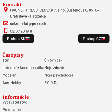
Kontakt
MAGNET PRESS, SLOVAKIA s.r.o. Šustekova 8, 851 04
Bratislava - Petržalka
sekretariat@press.sk
02/67 20 19 11
E-shop SK
E-shop CZ
Časopisy
atm
Šikovníček
Letectví + kosmonautika
Moje zdravie
Modelář
Moja psychológia
AeroHobby
F.O.O.D.
Informácie
Vydavateľstvo
Predplatné