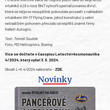
vrtulníků a již v roce 1947 vytvořil specializovanou divizi,
která se nejprve neúspěšně pokoušela prosadit s nákladním
vrtulníkem XH-17 Flying Crane, jehož konstrukci s velmi
netradičním pohonem převzala od nepříliš známé firmy
Kellett Autogiro.
Text: Tomáš Soušek
Foto: MD Helicopters, Boeing
Více se dočtete v časopisu Letectví+kosmonautika
4/2024, který vyšel 3. 5. 2024.
Obsah L+K 4/2024 naleznete –
ZDE
.
Novinky