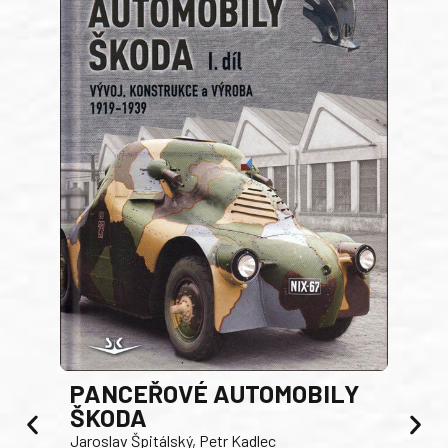
PANCEŘOVÉ AUTOMOBILY
ŠKODA
TA
Jaroslav Špitálský, Petr Kadlec
Ben