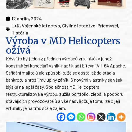
12 apríla, 2024
L+K
,
Vojenské letectvo
,
Civilné letectvo
,
Priemysel
,
História
Výroba v MD Helicopters
ožívá
Kdysi to byl jeden z předních výrobců vrtulníků, v jehož
konstrukční kanceláři vznikl například i bitevní AH-64 Apache.
Střídání majitelů ale způsobilo, že se dostal až do stádia
bankrotu a hrozil mu úplný zánik. S novými vlastníky se však
blýská na lepší časy. Společnost MD Helicopters
restrukturalizovala výrobu, zúžila portfolio, zlepšila podporu
stávajících provozovatelů a vše nasvědčuje tomu, že o její
vrtulníky je na trhu stále zájem.