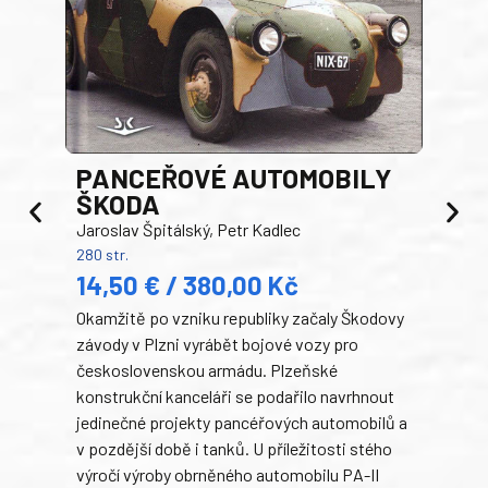
PANCEŘOVÉ AUTOMOBILY
ŠKODA
TA
Jaroslav Špitálský, Petr Kadlec
Ben
280 str.
352 s
14,50 € / 380,00 Kč
22
Okamžitě po vzniku republiky začaly Škodovy
Tank
závody v Plzni vyrábět bojové vozy pro
býva
československou armádu. Plzeňské
Rusk
konstrukční kanceláři se podařilo navrhnout
armá
jedinečné projekty pancéřových automobilů a
stře
v pozdější době i tanků. U příležitosti stého
při 
výročí výroby obrněného automobilu PA-II
blíz