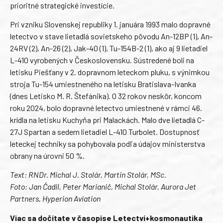
prioritné strategické investície.
Pri vzniku Slovenskej republiky 1. januára 1993 malo dopravné
letectvo v stave lietadlá sovietskeho pôvodu An-12BP (1), An-
24RV (2), An-26 (2), Jak-40 (1), Tu-154B-2 (1), ako aj 9 lietadiel
L-410 vyrobených v Československu. Sústredené boli na
letisku Piešťany v 2. dopravnom leteckom pluku, s výnimkou
stroja Tu-154 umiestneného na letisku Bratislava-Ivanka
(dnes Letisko M. R. Štefánika). O 32 rokov neskôr, koncom
roku 2024, bolo dopravné letectvo umiestnené v rámci 46.
krídla na letisku Kuchyňa pri Malackách. Malo dve lietadlá C-
27J Spartan a sedem lietadiel L-410 Turbolet. Dostupnosť
leteckej techniky sa pohybovala podľa údajov ministerstva
obrany na úrovni 50 %.
Text: RNDr. Michal J. Stolár, Martin Stolár, MSc.
Foto: Jan Čadil, Peter Marianič, Michal Stolár, Aurora Jet
Partners, Hyperion Aviation
Viac sa dočítate v časopise Letectví+kosmonautika