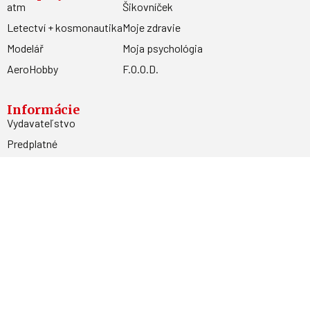
atm
Šikovníček
Letectví + kosmonautika
Moje zdravie
Modelář
Moja psychológia
AeroHobby
F.O.O.D.
Informácie
Vydavateľstvo
Predplatné
Archív
Inzercia
GDPR
Kontakty