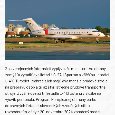
Zo zverejnených informácií vyplýva, že ministerstvo obrany
zamýšľa vyradiť dve lietadlá C-27J Spartan a väčšinu lietadiel
L-410 Turbolet. Nahradiť ich majú dva menšie prúdové stroje
na prepravu osôb a tri až štyri stredné prúdové transportné
stroje. Zvyšné dve až tri lietadlá L-410 ostanú v službe na
výcvik personálu. Program komplexnej obmeny parku
dopravných lietadiel slovenských vzdušných síl bol
rozhodnutím vlády z 20. novembra 2024 zaradený medzi