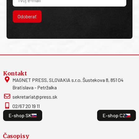
Odoberať
Kontakt
MAGNET PRESS, SLOVAKIA s.r.o. Šustekova 8, 851 04
Bratislava - Petržalka
sekretariat@press.sk
02/67 20 19 11
E-shop SK
E-shop CZ
Časopisy