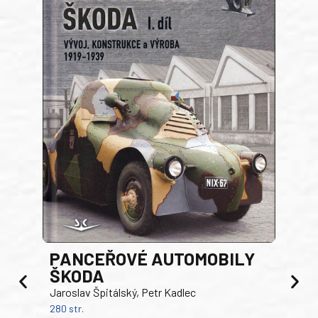
PANCEŘOVÉ AUTOMOBILY
ŠKODA
TA
Jaroslav Špitálský, Petr Kadlec
Ben
280 str.
352 s