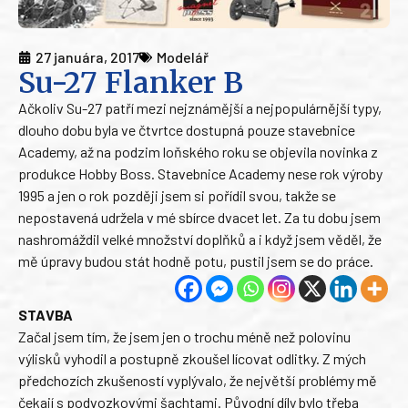
27 januára, 2017
Modelář
Su-27 Flanker B
Ačkoliv Su-27 patří mezi nejznámější a nejpopulárnější typy,
dlouho dobu byla ve čtvrtce dostupná pouze stavebnice
Academy, až na podzim loňského roku se objevila novinka z
produkce Hobby Boss. Stavebnice Academy nese rok výroby
1995 a jen o rok později jsem si pořídil svou, takže se
nepostavená udržela v mé sbírce dvacet let. Za tu dobu jsem
nashromáždil velké množství doplňků a i když jsem věděl, že
mě úpravy budou stát hodně potu, pustil jsem se do práce.
STAVBA
Začal jsem tím, že jsem jen o trochu méně než polovinu
výlisků vyhodil a postupně zkoušel lícovat odlitky. Z mých
předchozích zkušeností vyplývalo, že největší problémy mě
čekají s podvozkovými šachtami. Původní díly bylo třeba