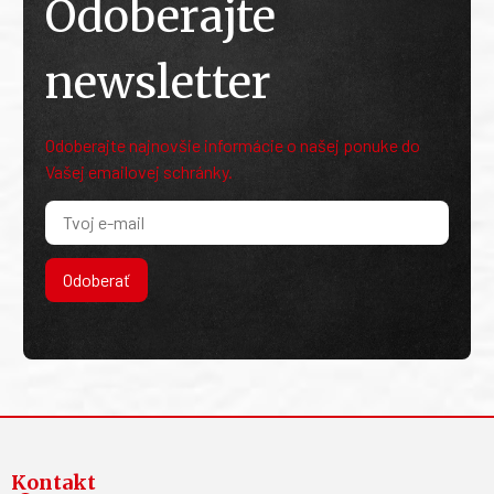
Odoberajte
newsletter
Odoberajte najnovšie informácie o našej ponuke do
Vašej emailovej schránky.
Odoberať
Kontakt