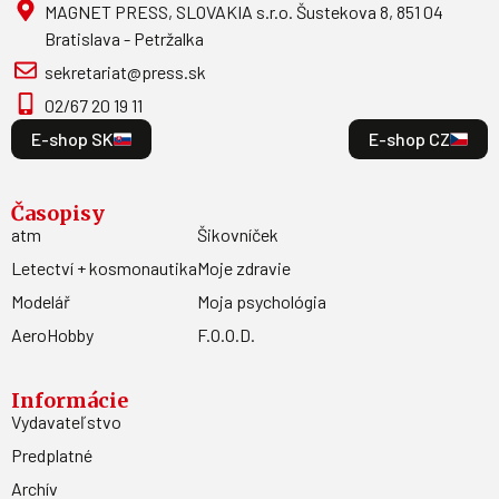
MAGNET PRESS, SLOVAKIA s.r.o. Šustekova 8, 851 04
Bratislava - Petržalka
sekretariat@press.sk
02/67 20 19 11
E-shop SK
E-shop CZ
Časopisy
atm
Šikovníček
Letectví + kosmonautika
Moje zdravie
Modelář
Moja psychológia
AeroHobby
F.O.O.D.
Informácie
Vydavateľstvo
Predplatné
Archív