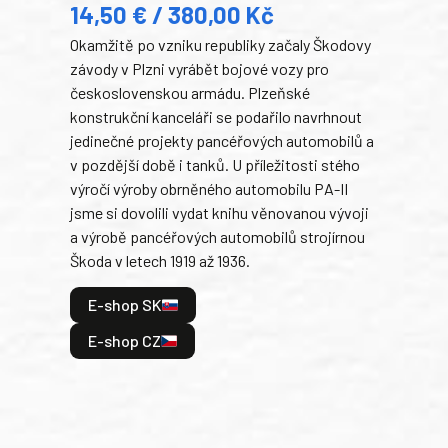
14,50 € / 380,00 Kč
22
Okamžitě po vzniku republiky začaly Škodovy
Tank
závody v Plzni vyrábět bojové vozy pro
býva
československou armádu. Plzeňské
Rusk
konstrukční kanceláři se podařilo navrhnout
armá
jedinečné projekty pancéřových automobilů a
stře
v pozdější době i tanků. U příležitosti stého
při 
výročí výroby obrněného automobilu PA-II
blíz
jsme si dovolili vydat knihu věnovanou vývoji
tank
a výrobě pancéřových automobilů strojírnou
v lé
Škoda v letech 1919 až 1936.
tak 
hrdi
E-shop SK
je: 
odeh
E-shop CZ
bitv
E
E