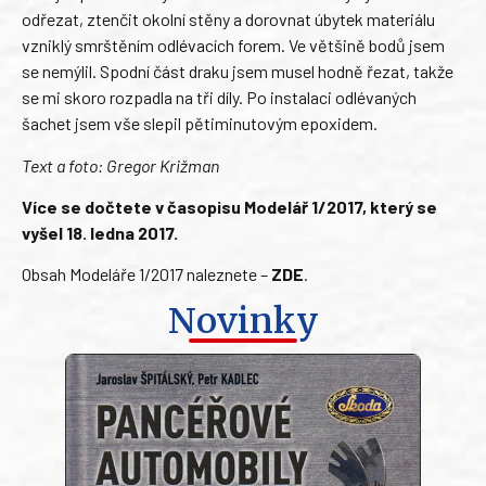
odřezat, ztenčit okolní stěny a dorovnat úbytek materiálu
vzniklý smrštěním odlévacích forem. Ve většině bodů jsem
se nemýlil. Spodní část draku jsem musel hodně řezat, takže
se mi skoro rozpadla na tři díly. Po instalaci odlévaných
šachet jsem vše slepil pětiminutovým epoxidem.
Text a foto: Gregor Križman
Více se dočtete v časopisu Modelář 1/2017, který se
vyšel 18. ledna 2017.
Obsah Modeláře 1/2017 naleznete –
ZDE
.
Novinky