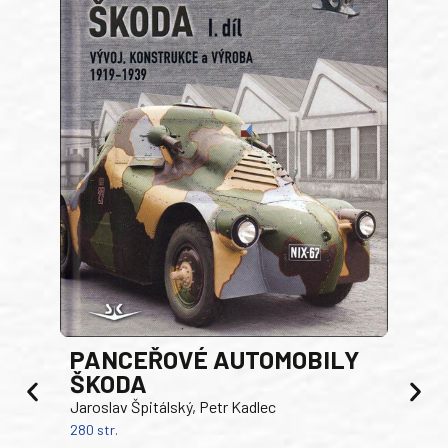
PANCEŘOVÉ AUTOMOBILY
ŠKODA
TA
Jaroslav Špitálský, Petr Kadlec
Ben
280 str.
352 s