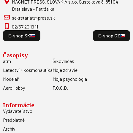
MAGNET PRESS, SLOVAKIA s.r.o. Šustekova 8, 851 04
Bratislava - Petržalka
sekretariat@press.sk
02/67 20 19 11
E-shop SK
E-shop CZ
Časopisy
atm
Šikovníček
Letectví + kosmonautika
Moje zdravie
Modelář
Moja psychológia
AeroHobby
F.O.O.D.
Informácie
Vydavateľstvo
Predplatné
Archív