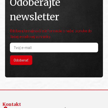
Odoberajte
newsletter
Odoberajte najnovšie informácie o našej ponuke do
Vašej emailovej schránky.
Odoberať
Kontakt