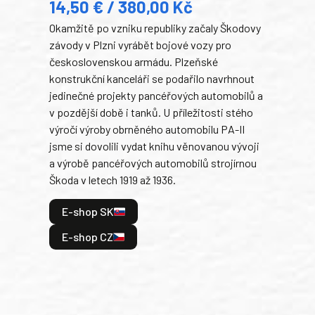
14,50 € / 380,00 Kč
22
Okamžitě po vzniku republiky začaly Škodovy
Tank
závody v Plzni vyrábět bojové vozy pro
býva
československou armádu. Plzeňské
Rusk
konstrukční kanceláři se podařilo navrhnout
armá
jedinečné projekty pancéřových automobilů a
stře
v pozdější době i tanků. U příležitosti stého
při 
výročí výroby obrněného automobilu PA-II
blíz
jsme si dovolili vydat knihu věnovanou vývoji
tank
a výrobě pancéřových automobilů strojírnou
v lé
Škoda v letech 1919 až 1936.
tak 
hrdi
E-shop SK
je: 
odeh
E-shop CZ
bitv
E
E