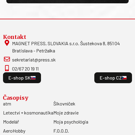
Kontakt
MAGNET PRESS, SLOVAKIA s.r.o. Šustekova 8, 851 04
Bratislava - Petržalka
sekretariat@press.sk
02/67 20 19 11
E-shop SK
E-shop CZ
Časopisy
atm
Šikovníček
Letectví + kosmonautika
Moje zdravie
Modelář
Moja psychológia
AeroHobby
F.O.O.D.