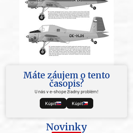
Máte záujem o tento
časopis?
U nás v e-shope žiadny problém!
Kúpiť
Kúpiť
Novinky