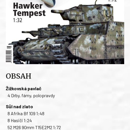
OBSAH
Žižkovská pavlač
4 Drby, fámy, polopravdy
Sůl nad zlato
8 Afrika Bf 109 1:48
8 Hasiči 1:24
52 M26 90mm T15E2M2 1:72