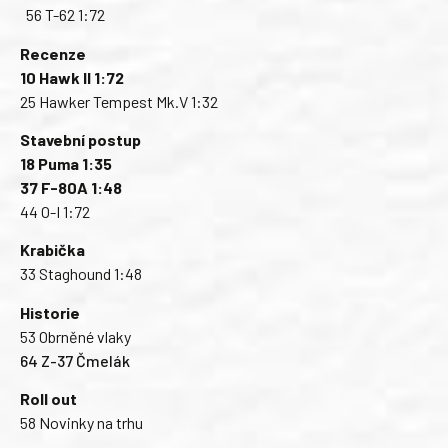
56 T-62 1:72
Recenze
10 Hawk II 1:72
25 Hawker Tempest Mk.V 1:32
Stavební postup
18 Puma 1:35
37 F-80A 1:48
44 O-I 1:72
Krabička
33 Staghound 1:48
Historie
53 Obrněné vlaky
64 Z-37 Čmelák
Roll out
58 Novinky na trhu