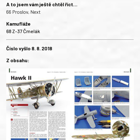
A to jsem vám ještě chtěl říct…
66 Proslov, Next
Kamufláže
68 Z-37 Čmelák
Číslo vyšlo 8. 8. 2018
Z obsahu: