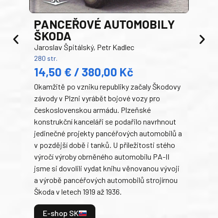
PANCEŘOVÉ AUTOMOBILY
ŠKODA
TA
Jaroslav Špitálský, Petr Kadlec
Ben
280 str.
352 s
14,50 € / 380,00 Kč
22
Okamžitě po vzniku republiky začaly Škodovy
Tank
závody v Plzni vyrábět bojové vozy pro
býva
československou armádu. Plzeňské
Rusk
konstrukční kanceláři se podařilo navrhnout
armá
jedinečné projekty pancéřových automobilů a
stře
v pozdější době i tanků. U příležitosti stého
při 
výročí výroby obrněného automobilu PA-II
blíz
jsme si dovolili vydat knihu věnovanou vývoji
tank
a výrobě pancéřových automobilů strojírnou
v lé
Škoda v letech 1919 až 1936.
tak 
hrdi
E-shop SK
je: 