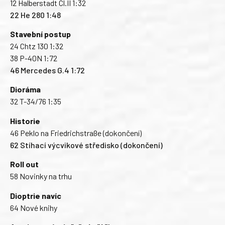
12 Halberstadt Cl.II 1:32
22 He 280 1:48
Stavební postup
24 Chtz 130 1:32
38 P-40N 1:72
46 Mercedes G.4 1:72
Dioráma
32 T-34/76 1:35
Historie
46 Peklo na Friedrichstraße (dokončení)
62 Stíhací výcvikové středisko (dokončení)
Roll out
58 Novinky na trhu
Dioptrie navíc
64 Nové knihy