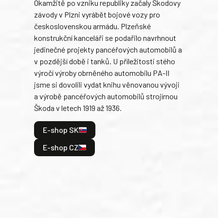
Okamžitě po vzniku republiky začaly Škodovy
Tank
závody v Plzni vyrábět bojové vozy pro
býva
československou armádu. Plzeňské
Rusk
konstrukční kanceláři se podařilo navrhnout
armá
jedinečné projekty pancéřových automobilů a
stře
v pozdější době i tanků. U příležitosti stého
při 
výročí výroby obrněného automobilu PA-II
blíz
jsme si dovolili vydat knihu věnovanou vývoji
tank
a výrobě pancéřových automobilů strojírnou
v lé
Škoda v letech 1919 až 1936.
tak 
hrdi
E-shop SK
je: 
odeh
E-shop CZ
bitv
E
E