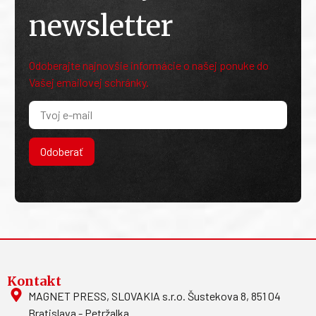
newsletter
Odoberajte najnovšie informácie o našej ponuke do
Vašej emailovej schránky.
Odoberať
Kontakt
MAGNET PRESS, SLOVAKIA s.r.o. Šustekova 8, 851 04
Bratislava - Petržalka