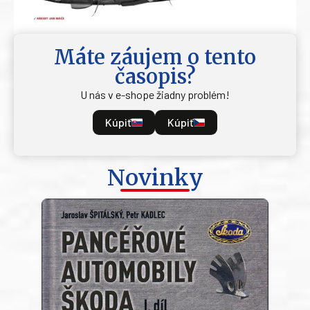
Máte záujem o tento
časopis?
U nás v e-shope žiadny problém!
Kúpiť
Kúpiť
Novinky