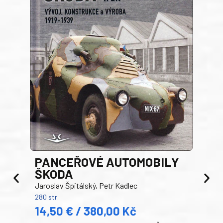
PANCEŘOVÉ AUTOMOBILY
ŠKODA
TA
Jaroslav Špitálský, Petr Kadlec
Ben
280 str.
352 s
14,50 € / 380,00 Kč
22