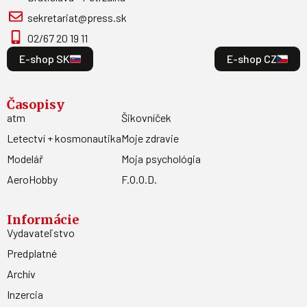
sekretariat@press.sk
02/67 20 19 11
E-shop SK
E-shop CZ
Časopisy
atm
Šikovníček
Letectví + kosmonautika
Moje zdravie
Modelář
Moja psychológia
AeroHobby
F.O.O.D.
Informácie
Vydavateľstvo
Predplatné
Archív
Inzercia