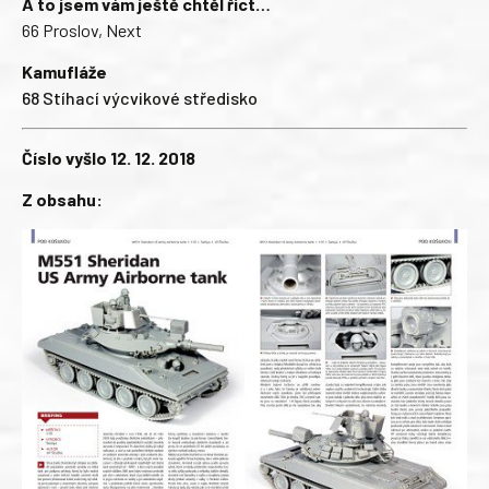
A to jsem vám ještě chtěl říct…
66 Proslov, Next
Kamufláže
68 Stíhací výcvikové středisko
Číslo vyšlo 12. 12. 2018
Z obsahu: