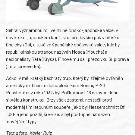
Sehrál významnou roli ve druhé čínsko-japonské válce, v
sovětsko-japonském konfliktu, především pak v bitvě u
Chalchyn Gol, a také ve španělské občanské válce, kde byl
republikánskou stranou nazýván Mosca (Moucha) a
nacionalisty Rata (Krysa). Finové mu dali přezdívku Siipiorava
(Létající veverka).
Ačkoliv měl krátký bachratý trup, který byl zřejmě ovlivněn
americkým stíhacím dolnoplošníkem Boeing P-26
Peashooter z roku 1932, byl Polikarpov I-16 na svou dobu
skvělou konstrukcí. Brzy však zastaral, nestačil proti
modernějším letounům soupeře, jako byl Messerschmitt Bf
109E a jeho pozdější verze, a byl postupně nahrazen
novějšími typy.
Text a foto: Xavier Ruiz