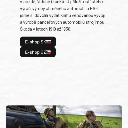
v pozdější době i tanků. U příležitosti stého
při 
výročí výroby obrněného automobilu PA-II
blíz
jsme si dovolili vydat knihu věnovanou vývoji
tank
a výrobě pancéřových automobilů strojírnou
v lé
Škoda v letech 1919 až 1936.
tak 
hrdi
E-shop SK
je: 
odeh
E-shop CZ
bitv
E
E