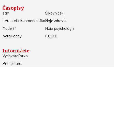
Časopisy
atm
Šikovníček
Letectví + kosmonautika
Moje zdravie
Modelář
Moja psychológia
AeroHobby
F.O.O.D.
Informácie
Vydavateľstvo
Predplatné
Archív
Inzercia
GDPR
Kontakty