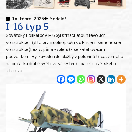
9 októbra, 2025
Modelář
I-16 typ 5
Sovětský Polikarpov I-16 byl stíhací letoun revoluční
konstrukce. Byl to první dolnoplošník s křídlem samonosné
konstrukce (bez vzpěr a výpletu) a se zatahovacím
podvozkem. Byl zaveden do služby v polovině třicátých let a
na počátku druhé světové války tvořil páteř sovětského
letectva.