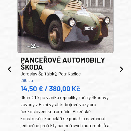
PANCEŘOVÉ AUTOMOBILY
ŠKODA
TA
Jaroslav Špitálský, Petr Kadlec
Ben
280 str.
352 s
14,50 € / 380,00 Kč
22
Okamžitě po vzniku republiky začaly Škodovy
Tank
závody v Plzni vyrábět bojové vozy pro
býva
československou armádu. Plzeňské
Rusk
konstrukční kanceláři se podařilo navrhnout
armá
jedinečné projekty pancéřových automobilů a
stře