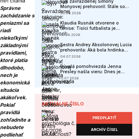
min čítania
Syn zavraždenej Simony
Monyovej prehovoril: Stále som
Správne
čakal, že sa mama vráti
30.06.2026
zachádzanie s
peniazmi sa
Klaudia Rusnák otvorene o
tenise: Tisíci futbalista je
riadi
milionár, tenista bezdomovec
10.06.2026
niekoľkými
Sestra Andrey Absolonovej Lucia
základnými
prehovorila: Aká bola hrdinka
pravidlami,
filmu Jej telo v skutočnosti?
04.07.2026
ktoré platia
Bývalá pornohviezda Jenna
dlhodobo,
Presley našla vieru: Dnes je
nech je
Brittni De La Mora manželkou
11.07.2026
ekonomická
pastora
situácia
akákoľvek.
AKTUÁLNE ČÍSLO
Pokiaľ
pravidlá
PREDPLATIŤ
zohľadníte a
nebudete
ARCHÍV ČÍSEL
podliehať