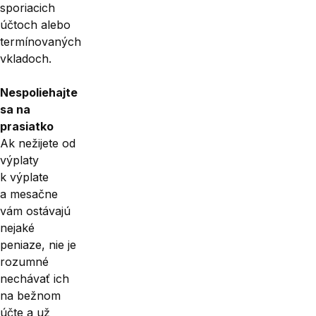
sporiacich
účtoch alebo
termínovaných
vkladoch.
Nespoliehajte
sa na
prasiatko
Ak nežijete od
výplaty
k výplate
a mesačne
vám ostávajú
nejaké
peniaze, nie je
rozumné
nechávať ich
na bežnom
účte a už