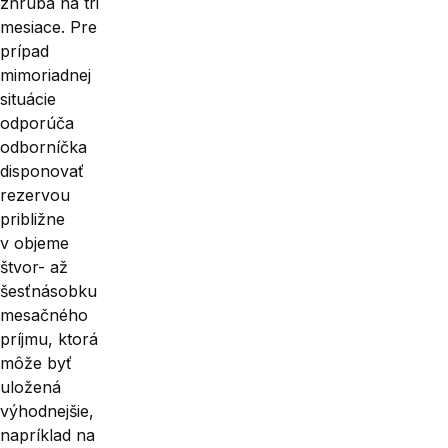
zhruba na tri
mesiace. Pre
prípad
mimoriadnej
situácie
odporúča
odborníčka
disponovať
rezervou
približne
v objeme
štvor- až
šesťnásobku
mesačného
príjmu, ktorá
môže byť
uložená
výhodnejšie,
napríklad na