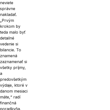
neviete
správne
nakladať.
„Prvým
krokom by
teda malo byť
detailné
vedenie si
bilancie. To
znamená
zaznamenať si
všetky príjmy,
a
predovšetkým
výdaje, ktoré v
danom mesiaci
máte,“ radí
finančná
poradkyňa.