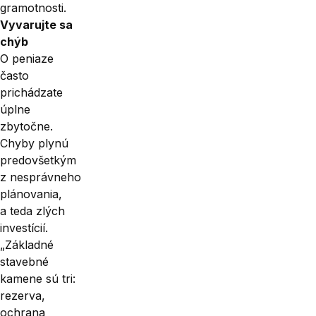
gramotnosti.
Vyvarujte sa
chýb
O peniaze
často
prichádzate
úplne
zbytočne.
Chyby plynú
predovšetkým
z nesprávneho
plánovania,
a teda zlých
investícií.
„Základné
stavebné
kamene sú tri:
rezerva,
ochrana