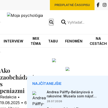
PREDPLATNÉ ČASOPISU
MIX
NA
INTERVIEW
TABU
FENOMÉN
TÉMA
CESTÁCH
Ako
zaobchádzať
s
NAJČÍTANEJŠIE
peniazmi
Andrea Pálffy-Belányiová o
rakovine: Musela som nájsť
Redakcia
•
spôsob, ako fungovať s kartami,
28.07.2026
19.08.2025
•
6
ktoré som dostala