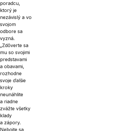
poradcu,
ktorý je
nezávislý a vo
svojom
odbore sa
vyzná.
„Zdôverte sa
mu so svojimi
predstavami
a obavami,
rozhodne
svoje ďalšie
kroky
neunáhlite
a riadne
zvážte všetky
klady
a zápory.
Nebojte sa