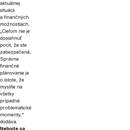
aktuálnej
situácii
a finančných
možnostiach.
„Cieľom nie je
dosiahnuť
pocit, že ste
zabezpečená.
Správne
finančné
plánovanie je
o istote, že
myslíte na
všetky
prípadné
problematické
momenty,“
dodáva.
Nebojte sa