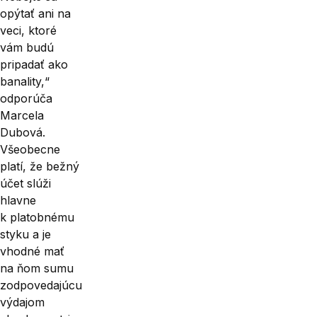
opýtať ani na
veci, ktoré
vám budú
pripadať ako
banality,“
odporúča
Marcela
Dubová.
Všeobecne
platí, že bežný
účet slúži
hlavne
k platobnému
styku a je
vhodné mať
na ňom sumu
zodpovedajúcu
výdajom