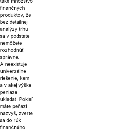
také množstvo
finančných
produktov, že
bez detailnej
analýzy trhu
sa v podstate
nemôžete
rozhodnúť
správne.
A neexistuje
univerzálne
riešenie, kam
a v akej výške
peniaze
ukladať. Pokiaľ
máte peňazí
nazvyš, zverte
sa do rúk
finančného