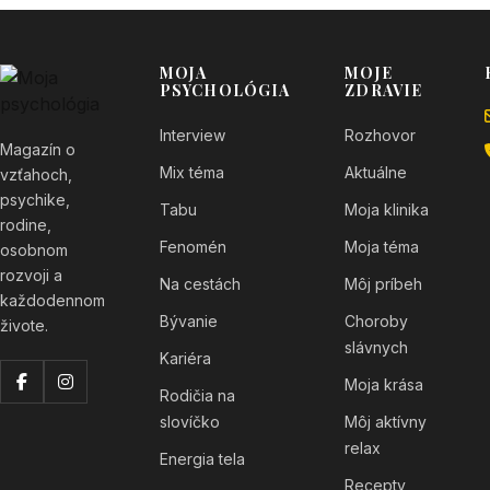
MOJA
MOJE
PSYCHOLÓGIA
ZDRAVIE
Interview
Rozhovor
Magazín o
Mix téma
Aktuálne
vzťahoch,
psychike,
Tabu
Moja klinika
rodine,
Fenomén
Moja téma
osobnom
rozvoji a
Na cestách
Môj príbeh
každodennom
Bývanie
Choroby
živote.
slávnych
Kariéra
Moja krása
Rodičia na
slovíčko
Môj aktívny
relax
Energia tela
Recepty