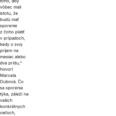
toho, aby
vôbec mali
istotu, že
budú mať
sporenie
z čoho platiť
v prípadoch,
kedy o svoj
príjem na
mesiac alebo
dva prídu,“
hovorí
Marcela
Dubová. Čo
sa sporenia
týka, záleží na
vašich
konkrétnych
cieľoch,