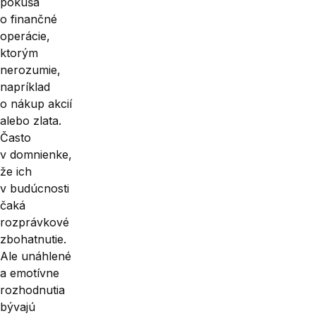
pokúša
o finančné
operácie,
ktorým
nerozumie,
napríklad
o nákup akcií
alebo zlata.
Často
v domnienke,
že ich
v budúcnosti
čaká
rozprávkové
zbohatnutie.
Ale unáhlené
a emotívne
rozhodnutia
bývajú