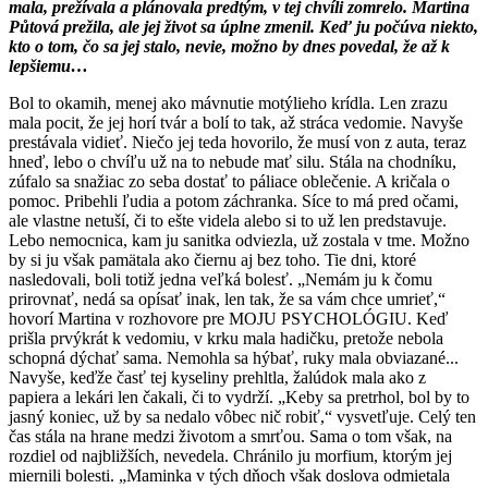
mala, prežívala a plánovala predtým, v tej chvíli zomrelo. Martina
Půtová prežila, ale jej život sa úplne zmenil. Keď ju počúva niekto,
kto o tom, čo sa jej stalo, nevie, možno by dnes povedal, že až k
lepšiemu…
Bol to okamih, menej ako mávnutie motýlie­ho krídla. Len zrazu
mala pocit, že jej horí tvár a bolí to tak, až stráca vedomie. Navyše
prestávala vidieť. Niečo jej teda hovorilo, že musí von z auta, teraz
hneď, lebo o chvíľu už na to ne­bude mať silu. Stála na chodníku,
zúfalo sa sna­žiac zo seba dostať to páliace oblečenie. A kričala o
pomoc. Pribehli ľudia a potom záchranka. Síce to má pred očami,
ale vlastne netuší, či to ešte vide­la alebo si to už len predstavuje.
Lebo nemocnica, kam ju sanitka odviezla, už zostala v tme. Možno
by si ju však pamätala ako čiernu aj bez toho. Tie dni, ktoré
nasledovali, boli totiž jedna veľká bolesť. „Nemám ju k čomu
prirovnať, nedá sa opísať inak, len tak, že sa vám chce umrieť,“
hovorí Martina v rozhovore pre MOJU PSYCHOLÓGIU. Keď
prišla prvýkrát k vedomiu, v krku mala hadičku, pretože nebola
schopná dýchať sama. Nemohla sa hýbať, ruky mala obviazané...
Navyše, keďže časť tej ky­seliny prehltla, žalúdok mala ako z
papiera a lekári len čakali, či to vydrží. „Keby sa pretrhol, bol by to
jasný koniec, už by sa nedalo vôbec nič robiť,“ vysvetľuje. Celý ten
čas stála na hrane medzi živo­tom a smrťou. Sama o tom však, na
rozdiel od naj­bližších, nevedela. Chránilo ju morfium, ktorým jej
miernili bolesti. „Maminka v tých dňoch však doslova odmietala