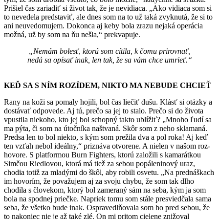
Prišiel čas zariadiť si život tak, že je nevidia­ca. „Ako vidiaca som si
to nevedela predstaviť, ale dnes som na to už taká zvyknutá, že si to
ani neuve­domujem. Dokonca aj keby bola zrazu nejaká ope­rácia
možná, už by som na ňu nešla,“ prekvapuje.
„Nemám bolesť, ktorú som cítila, k čomu prirovnať,
nedá sa opísať inak, len tak, že sa vám chce umrieť.“
KEĎ SA S NÍM ROZÍDEM, NIKTO MA NEBUDE CHCIEŤ
Rany na koži sa pomaly hojili, bol čas liečiť dušu. Klásť si otázky a
dostávať odpovede. Aj tú, prečo sa jej to stalo. Prečo si do života
vpustila niekoho, kto jej bol schopný takto ublížiť? „Mnoho ľudí sa
ma pýta, či som na útočníka naštvaná. Skôr som z neho sklamaná.
Predsa len to bol niekto, s kým som prežila dva a pol roka! Aj keď
ten vzťah nebol ideálny,“ priznáva otvorene. A nielen v našom roz­
hovore. S platformou Burn Fighters, ktorú založili s kamarátkou
Simčou Riedlovou, ktorá má tiež za sebou popáleninový uraz,
chodia totiž za mladý­mi do škôl, aby robili osvetu. „Na prednáškach
im hovorím, že považujem aj za svoju chybu, že som tak dlho
chodila s človekom, ktorý bol zameraný sám na seba, kým ja som
bola na spodnej priečke. Napriek tomu som stále presviedčala sama
seba, že všetko bude inak. Ospravedlňovala som ho pred sebou, že
to nakoniec nie je až také zlé. On mi pri­tom cielene znižoval