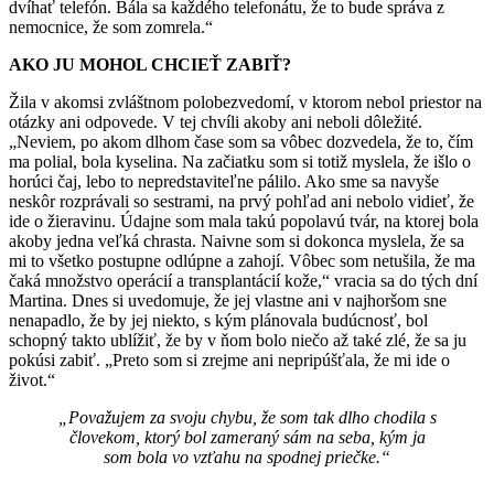
dvíhať telefón. Bála sa každého telefonátu, že to bude správa z
nemocnice, že som zomrela.“
AKO JU MOHOL CHCIEŤ ZABIŤ?
Žila v akomsi zvláštnom polobezvedomí, v ktorom nebol priestor na
otázky ani odpovede. V tej chví­li akoby ani neboli dôležité.
„Neviem, po akom dlhom čase som sa vôbec dozvedela, že to, čím
ma polial, bola kyselina. Na začiatku som si totiž myslela, že išlo o
horúci čaj, lebo to nepredstavi­teľne pálilo. Ako sme sa navyše
neskôr rozprávali so sestrami, na prvý pohľad ani nebolo vidieť, že
ide o žieravinu. Údajne som mala takú popola­vú tvár, na ktorej bola
akoby jedna veľká chrasta. Naivne som si dokonca myslela, že sa
mi to všetko postupne odlúpne a zahojí. Vôbec som netušila, že ma
čaká množstvo operácií a transplantácií kože,“ vracia sa do tých dní
Martina. Dnes si uvedomuje, že jej vlastne ani v najhoršom sne
nenapadlo, že by jej niekto, s kým plánovala budúcnosť, bol
schopný takto ublížiť, že by v ňom bolo niečo až také zlé, že sa ju
pokúsi zabiť. „Preto som si zrejme ani nepri­púšťala, že mi ide o
život.“
„Považujem za svoju chybu, že som tak dlho chodila s
človekom, ktorý bol zameraný sám na seba, kým ja
som bola vo vzťahu na spodnej priečke.“