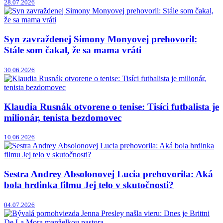
28.07.2026
Syn zavraždenej Simony Monyovej prehovoril:
Stále som čakal, že sa mama vráti
30.06.2026
Klaudia Rusnák otvorene o tenise: Tisíci futbalista je
milionár, tenista bezdomovec
10.06.2026
Sestra Andrey Absolonovej Lucia prehovorila: Aká
bola hrdinka filmu Jej telo v skutočnosti?
04.07.2026