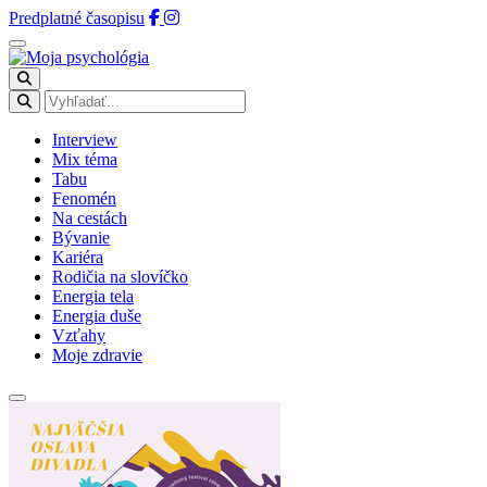
Predplatné časopisu
Interview
Mix téma
Tabu
Fenomén
Na cestách
Bývanie
Kariéra
Rodičia na slovíčko
Energia tela
Energia duše
Vzťahy
Moje zdravie