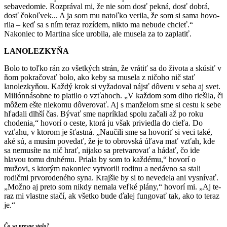
sebavedomie. Rozprával mi, že nie som dosť pekná, dosť dobrá,
dosť čokoľvek... A ja som mu natoľko verila, že som si sama hovo­
rila – keď sa s ním teraz rozídem, nikto ma nebude chcieť.“
Nakoniec to Martina síce urobila, ale mu­sela za to zaplatiť.
LANOLEZKYŇA
Bolo to toľko rán zo všetkých strán, že vrátiť sa do života a skúsiť v
ňom pokračovať bolo, ako keby sa musela z ničoho nič stať
lanolezkyňou. Kaž­dý krok si vyžadoval nájsť dôveru v seba aj svet.
Miliónnásobne to platilo o vzťahoch. „V každom som dlho riešila, či
môžem ešte niekomu dôverovať. Aj s manželom sme si cestu k sebe
hľadali dlhší čas. Bývať sme napríklad spolu začali až po roku
chodenia,“ hovorí o ceste, ktorá ju však priviedla do cieľa. Do
vzťahu, v ktorom je šťastná. „Naučili sme sa hovoriť si veci také,
aké sú, a musím povedať, že je to obrovská úľava mať vzťah, kde
sa nemusíte na nič hrať, nijako sa pretvarovať a hádať, čo ide
hlavou tomu druhému. Priala by som to každému,“ hovorí o
mužovi, s ktorým nakoniec vytvorili rodinu a nedávno sa stali
rodičmi prvorodeného syna. Krajšie by si to nevedela ani vysnívať.
„Možno aj preto som nikdy nemala veľké plány,“ hovorí mi. „Aj te­
raz mi vlastne stačí, ak všetko bude ďalej fungovať tak, ako to teraz
je.“
Čo sa presne stalo?