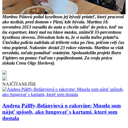
Martinu Půtovú polial kyselinou jej bývalý priateľ, ktorý pracoval
ako taxikár, pred domom v Plzni, kde bývala. Martina 18.
novembra 2013 nasadla do auta a chcela odísť do práce, keď na
ňu expartner, ktorý mal na hlave masku, zaútočil 33-percentnou
kyselinou sírovou. Dôvodom bolo to, že si našla iného priateľa.
Útočníka polícia zadržala až trištvrte roka po čine, pričom celý čas
vinu popieral. Nakoniec dostal 23 rokov väzenia. Martina sa však
nevzdala, začala pomáhať ostatným. Spoluzaložila projekt Burn
Fighters na pomoc ľuďom s popáleninami. Za svoju prácu
získala Cenu Olgy Havlovej.
NAJČÍTANEJŠIE
Andrea Pálffy-Belányiová o rakovine: Musela som
nájsť spôsob, ako fungovať s kartami, ktoré som
dostala