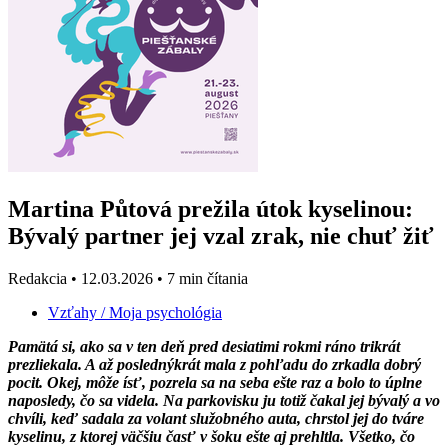
Martina Půtová prežila útok kyselinou:
Bývalý partner jej vzal zrak, nie chuť žiť
Redakcia
•
12.03.2026
•
7 min čítania
Vzťahy
/ Moja psychológia
Pamätá si, ako sa v ten deň pred desiatimi rokmi ráno trikrát
prezliekala. A až poslednýkrát mala z pohľadu do zrkadla dobrý
pocit. Okej, môže ísť, pozrela sa na seba ešte raz a bolo to úplne
naposledy, čo sa videla. Na parkovisku ju totiž čakal jej bývalý a vo
chvíli, keď sadala za volant služobného auta, chrstol jej do tváre
kyselinu, z ktorej väčšiu časť v šoku ešte aj prehltla. Všetko, čo