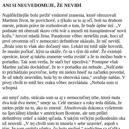
ANI SI NEUVEDOMUJE, ŽE NEVIDÍ
Najdôležitejšie bolo prežiť vnútorné zranenia, kto­ré ohrozovali
Martinin život, tie povrchové, a tý­kalo sa to aj očí, boli na druhom
mieste, pritom práve tie rozhodovali o tom, že bude úplne iný. „V
podstate mi obrezali skoro celú tvár a museli mi transplantovať novú
kožu,“ hovorí mladá žena. Paradoxne vôbec neriešila zrak, hoci už
prvé otvo­renie očí v nemocnici definitívne ukázalo, že nič nevidí.
„Brala som to však ako dočasný stav. Lekári mi totiž stále hovorili,
že musím počkať, kým sa ukáže, čo sa s tým dá robiť. Že existujú
operácie, ktoré aj takéto zranenie vedia zvrátiť a že to možno bude v
poriadku. Tak som verila, že stačí byť trpez­livá.“ Postupne však
Martine začalo dochádzať, že to v poriadku asi nebude. „Našťastie
to prichádza­lo pozvoľne, keby mi niekto hneď na začiatku po­vedal,
že už nikdy neuvidím, bola by to obrovská rana,“ uvažuje nahlas. V
prvej chvíli to totiž bez zraku vôbec nezvládala. „Nebola som si
schopná
ani umyť zuby, strácala som sa aj v nemocničnej izbe, ktorá mala
dva krát dva metre,“ smeje sa. Celé mesiace a roky teda dúfala, že
niekto príde na to, ako to zmeniť. Absolvovala dokonca vyšetrenie
na špeciálnej klinike v americkom Bostone, ale tam prišiel
definitívny ortieľ a nádej spľasla. S takým veľkým poškodením oka
už neuvidí. „V tej chví­li som to musela v sebe uzavrieť, aspoň s
tým, že som urobila všetko, čo bolo možné,“ nadýchne sa sťažka.