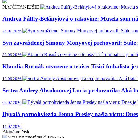
NAJČÍTANEJŠIE
Andrea Pálffy-Belányiová o rakovine: Musela som náj
28.07.2026
Syn zavraždenej Simony Monyovej prehovoril: Stále 
30.06.2026
Klaudia Rusnák otvorene o tenise: Tisíci futbalista je
10.06.2026
Sestra Andrey Absolonovej Lucia prehovorila: Aká bol
04.07.2026
Bývalá pornohviezda Jenna Presley našla vieru: Dne
11.07.2026
Aktuálne číslo