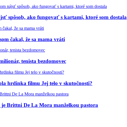
sť spôsob, ako fungovať s kartami, ktoré som dostala
som čakal, že sa mama vráti
 milionár, tenista bezdomovec
a hrdinka filmu Jej telo v skutočnosti?
s je Brittni De La Mora manželkou pastora