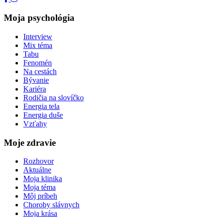
Moja psychológia
Interview
Mix téma
Tabu
Fenomén
Na cestách
Bývanie
Kariéra
Rodičia na slovíčko
Energia tela
Energia duše
Vzťahy
Moje zdravie
Rozhovor
Aktuálne
Moja klinika
Moja téma
Môj príbeh
Choroby slávnych
Moja krása