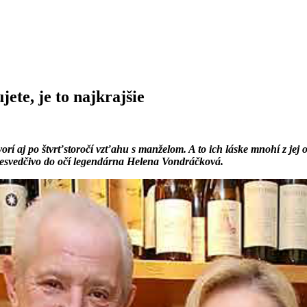
ete, je to najkrajšie
 aj po štvrťstoročí vzťahu s manželom. A to ich láske mnohí z jej ok
 presvedčivo do očí legendárna Helena Vondráčková.