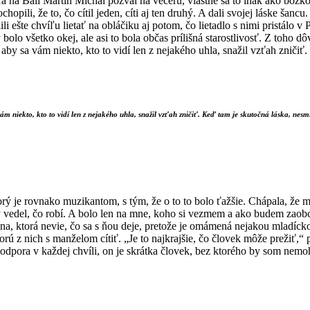
 na Bali Mar­tin Michal pozval na večeru, vlastne sa to inak ako bozkom
ochopili, že to, čo cítil jeden, cíti aj ten druhý. A dali svojej láske ša
i ešte chvíľu lietať na oblá­čiku aj potom, čo lietadlo s nimi pristálo 
bolo všetko okej, ale asi to bola občas prílišná starostlivosť. Z toho
aby sa vám niekto, kto to vidí len z nejakého uhla, snažil vzťah zničiť
ám niekto, kto to vidí len z nejakého uhla, snažil vzťah zničiť. Keď tam je skutočná láska, nesmi
orý je rovnako muzikantom, s tým, že o to to bolo ťažšie. Chápala, že 
rý vedel, čo robí. A bolo len na mne, koho si vezmem a ako budem zao
na, ktorá nevie, čo sa s ňou deje, pretože je omámená nejakou mladícko
ú z nich s manželom cítiť. „Je to najkrajšie, čo človek môže prežiť,“ p
 podpora v každej chvíli, on je skrátka človek, bez ktorého by som nemoh