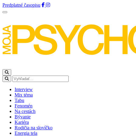
Predplatné časopisu
Interview
Mix téma
Tabu
Fenomén
Na cestách
Bývanie
Kariéra
Rodičia na slovíčko
Energia tela