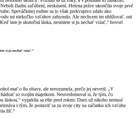
 nemohlo skončiť. Poznali sa už roky, a v podstate to zaiskrilo,
ncu. Neboli žiadni zaľúbe­ní, neskúsení. Helena práve ukončila svoje prvé
v Prahe. Speváčkinej rodine sa to však prekvapivo zdalo ako
 dôvodu mi niekoľko vzťahov zahynulo. Ale nechcem im ubli­žovať, oni
. Keď tam je skutočná láska, nesmiete si ju nechať vziať,“ hovorí
ete si ju nechať vziať.“
mohol mať o ňu obavy, ale nerozumela, prečo jej neveril. „V
bchádzať so svojím majetkom. Neuvedomoval si, že tým, čo
u láskou,“ vy­jadrila sa ešte pred rokmi. Dnes už nikoho nemusí
riznáva s tým, že postaviť sa za svoje city na začiatku ich vzťahu
la žiť.“