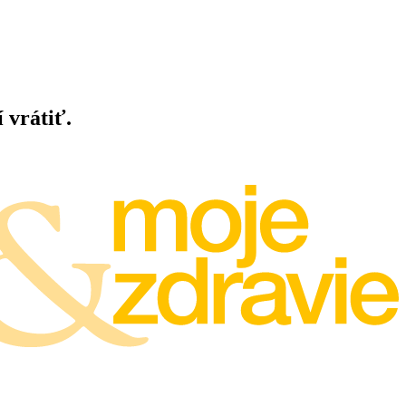
 vrátiť.