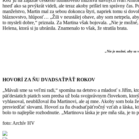
Keď ju na zájazde českého futbalového muž­stva slávnych tvárí Amfora
hneď ako sa prvý­krát videli, ale teraz akoby prišiel ten správny čas. P
manželstvo, Martin mal za sebou dokonca štyri, napriek tomu si dovolil
bláznovstvo, hlúposť… „Žili v neustálej obave, aby som netrpela, aby 
to mysleli dobre,“ priznala. Za Martina však bojovala. „Nie je možné, 
Helena, ktorá si ju ubránila. Zname­nalo to však, že stratila brata.
„Nie je možné, aby sa v
HOVORÍ ZA ŇU DVADSAŤPÄŤ ROKOV
„Mávali sme sa veľmi radi,“ spomína na detstvo a mladosť s Jiřím, kt
päťdesiatich piatich som predsa už bola svojpráv­nym človekom, kto
vyhlasoval, neubližoval iba Martinovi, ale aj mne. Akoby som bola že
presviedčať slovami. Hovorí za ňu dvadsaťpäťročný vzťah a láska, ktor
bolo to najlepšie rozhodnutie. „Martinova láska je pre mňa sila, je to
foto: Archív HV