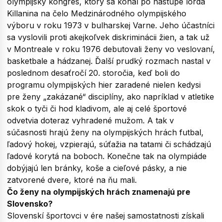
olympijský kongres, ktorý sa konal po nástupe lorda
Killanina na čelo Medzinárodného olympijského
výboru v roku 1973 v bulharskej Varne. Jeho účastníci
sa vyslovili proti akejkoľvek diskriminácii žien, a tak už
v Montreale v roku 1976 debutovali ženy vo veslovaní,
basketbale a hádzanej. Ďalší prudký rozmach nastal v
poslednom desaťročí 20. storočia, keď boli do
programu olympijských hier zaradené nielen kedysi
pre ženy „zakázané“ disciplíny, ako napríklad v atletike
skok o tyči či hod kladivom, ale aj celé športové
odvetvia doteraz vyhradené mužom. A tak v
súčasnosti hrajú ženy na olympijských hrách futbal,
ľadový hokej, vzpierajú, súťažia na tatami či schádzajú
ľadové korytá na boboch. Konečne tak na olympiáde
dobýjajú len bránky, koše a cieľové pásky, a nie
zatvorené dvere, ktoré na ňu mali.
Čo ženy na olympijských hrách znamenajú pre
Slovensko?
Slovenskí športovci v ére našej samostatnosti získali