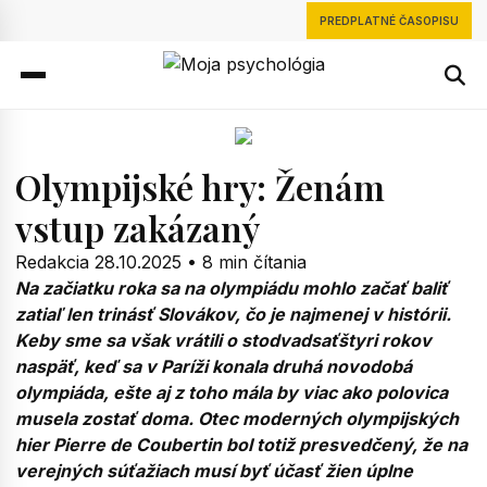
PREDPLATNÉ ČASOPISU
Olympijské hry: Ženám
vstup zakázaný
Redakcia
28.10.2025
•
8 min čítania
Na začiatku roka sa na olympiádu mohlo začať baliť
zatiaľ len trinásť Slovákov, čo je najmenej v histórii.
Keby sme sa však vrátili o stodvadsaťštyri rokov
naspäť, keď sa v Paríži konala druhá novodobá
olympiáda, ešte aj z toho mála by viac ako polovica
musela zostať doma. Otec moderných olympijských
hier Pierre de Coubertin bol totiž presvedčený, že na
verejných súťažiach musí byť účasť žien úplne