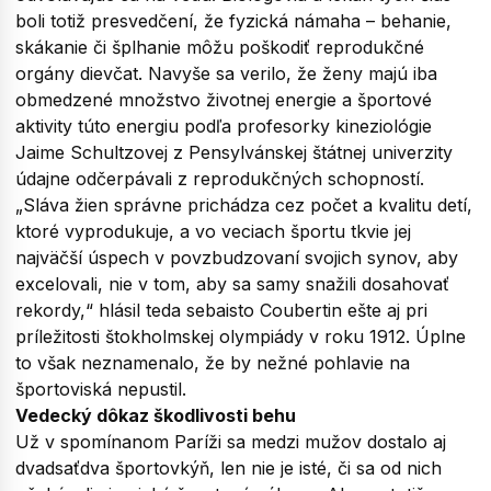
boli totiž presvedčení, že fyzická námaha – behanie,
skákanie či šplhanie môžu poškodiť reprodukčné
orgány dievčat. Navyše sa verilo, že ženy majú iba
obmedzené množstvo životnej energie a športové
aktivity túto energiu podľa profesorky kineziológie
Jaime Schultzovej z Pensylvánskej štátnej univerzity
údajne odčerpávali z reprodukčných schopností.
„Sláva žien správne prichádza cez počet a kvalitu detí,
ktoré vyprodukuje, a vo veciach športu tkvie jej
najväčší úspech v povzbudzovaní svojich synov, aby
excelovali, nie v tom, aby sa samy snažili dosahovať
rekordy,“ hlásil teda sebaisto Coubertin ešte aj pri
príležitosti štokholmskej olympiády v roku 1912. Úplne
to však neznamenalo, že by nežné pohlavie na
športoviská nepustil.
Vedecký dôkaz škodlivosti behu
Už v spomínanom Paríži sa medzi mužov dostalo aj
dvadsaťdva športovkýň, len nie je isté, či sa od nich