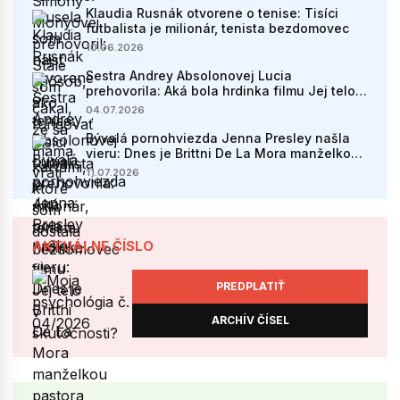
Klaudia Rusnák otvorene o tenise: Tisíci
futbalista je milionár, tenista bezdomovec
10.06.2026
Sestra Andrey Absolonovej Lucia
prehovorila: Aká bola hrdinka filmu Jej telo v
skutočnosti?
04.07.2026
Bývalá pornohviezda Jenna Presley našla
vieru: Dnes je Brittni De La Mora manželkou
pastora
11.07.2026
AKTUÁLNE ČÍSLO
PREDPLATIŤ
ARCHÍV ČÍSEL