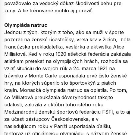
považovalo za vedecký dôkaz škodlivosti behu pre
ženy. A tie trénované mohlo aj poraziť.
Olympiáda natruc
Jednou z tých, ktorým z toho, ako sa muži v športe
pozerali na ženské účastníčky, vrela krv v žilách, bola
francúzska prekladateľka, veslárka a aktivistka Alice
Milliatová. Keď v roku 1920 atletická federácia zakázala
atlétkam pretekať na olympijských hrách, rozhodla sa
vziať situáciu do svojich rúk a 24. marca 1921 na
trávniku v Monte Carle usporiadala prvé čisto ženské
hry, na ktorých súperilo sto športovkýň z piatich
krajín. Monacká olympiáda natruc sa oplatila. Po tom,
čo Milliatová preukázala dôveryhodnosť takejto
udalosti, založila v októbri toho istého roku
Medzinárodnú ženskú športovú federáciu FSFI, a to aj
za účasti zástupcov Československa, a v
nasledujúcom roku v Paríži usporiadala ďalšiu,
tentoraz už oficiálnejšiu olympiádu, s názvom Ženské