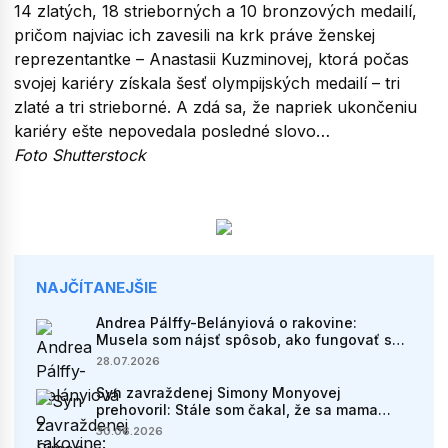
14 zlatých, 18 strieborných a 10 bronzových medailí,
pričom najviac ich zavesili na krk práve ženskej
reprezentantke – Anastasii Kuzminovej, ktorá počas
svojej kariéry získala šesť olympijských medailí – tri
zlaté a tri strieborné. A zdá sa, že napriek ukončeniu
kariéry ešte nepovedala posledné slovo…
Foto Shutterstock
NAJČÍTANEJŠIE
Andrea Pálffy-Belányiová o rakovine:
Musela som nájsť spôsob, ako fungovať s
kartami, ktoré som dostala
28.07.2026
Syn zavraždenej Simony Monyovej
prehovoril: Stále som čakal, že sa mama
vráti
30.06.2026