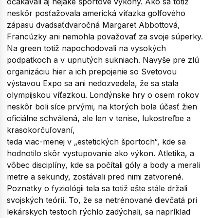
očakávali aj nejaké športové výkony. Ako sa totiž
neskôr posťažovala americká víťazka golfového
zápasu dvadsaťdvaročná Margaret Abbottová,
Francúzky ani nemohla považovať za svoje súperky.
Na green totiž napochodovali na vysokých
podpätkoch a v upnutých sukniach. Navyše pre zlú
organizáciu hier a ich prepojenie so Svetovou
výstavou Expo sa ani nedozvedela, že sa stala
olympijskou víťazkou. Londýnske hry o osem rokov
neskôr boli síce prvými, na ktorých bola účasť žien
oficiálne schválená, ale len v tenise, lukostreľbe a
krasokorčuľovaní,
teda viac-menej v „estetických športoch“, kde sa
hodnotilo skôr vystupovanie ako výkon. Atletika, a
vôbec disciplíny, kde sa počítali góly a body a merali
metre a sekundy, zostávali pred nimi zatvorené.
Poznatky o fyziológii tela sa totiž ešte stále držali
svojských teórií. To, že sa netrénované dievčatá pri
lekárskych testoch rýchlo zadýchali, sa napríklad