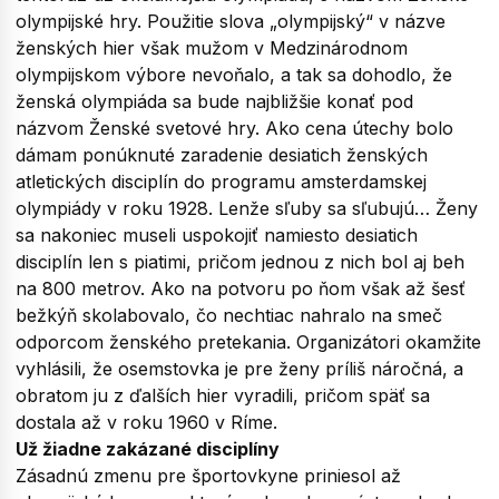
olympijské hry. Použitie slova „olympijský“ v názve
ženských hier však mužom v Medzinárodnom
olympijskom výbore nevoňalo, a tak sa dohodlo, že
ženská olympiáda sa bude najbližšie konať pod
názvom Ženské svetové hry. Ako cena útechy bolo
dámam ponúknuté zaradenie desiatich ženských
atletických disciplín do programu amsterdamskej
olympiády v roku 1928. Lenže sľuby sa sľubujú… Ženy
sa nakoniec museli uspokojiť namiesto desiatich
disciplín len s piatimi, pričom jednou z nich bol aj beh
na 800 metrov. Ako na potvoru po ňom však až šesť
bežkýň skolabovalo, čo nechtiac nahralo na smeč
odporcom ženského pretekania. Organizátori okamžite
vyhlásili, že osemstovka je pre ženy príliš náročná, a
obratom ju z ďalších hier vyradili, pričom späť sa
dostala až v roku 1960 v Ríme.
Už žiadne zakázané disciplíny
Zásadnú zmenu pre športovkyne priniesol až