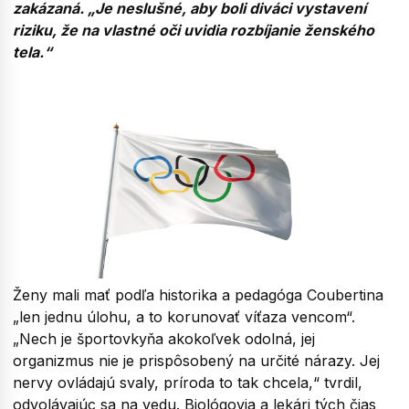
zakázaná. „Je neslušné, aby boli diváci vystavení
riziku, že na vlastné oči uvidia rozbíjanie ženského
tela.“
Ženy mali mať podľa historika a pedagóga Coubertina
„len jednu úlohu, a to korunovať víťaza vencom“.
„Nech je športovkyňa akokoľvek odolná, jej
organizmus nie je prispôsobený na určité nárazy. Jej
nervy ovládajú svaly, príroda to tak chcela,“ tvrdil,
odvolávajúc sa na vedu. Biológovia a lekári tých čias