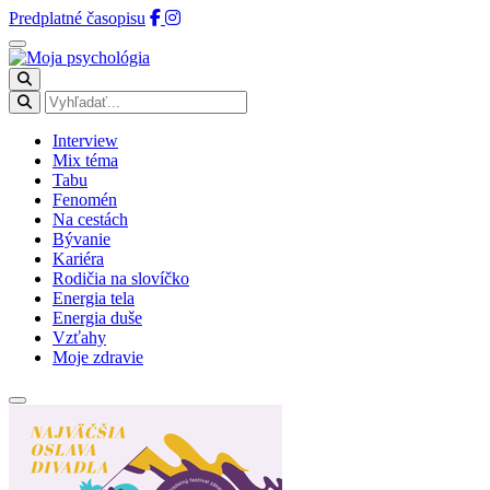
Predplatné časopisu
Interview
Mix téma
Tabu
Fenomén
Na cestách
Bývanie
Kariéra
Rodičia na slovíčko
Energia tela
Energia duše
Vzťahy
Moje zdravie