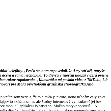
yzváňať telefóny. „Prečo ste nám nepovedali, že Amy súťaží, navyše
 dcéra a sama nechápala. To dievča v televízii naozaj vyzerá presne
edem rokov zopakovala. „Kamarátka mi poslala video z TikToku, kde
,“ hovorí pre Moju psychológiu gruzínska choreografka Ano
o vnútri som vedela, že to dievča je niekto, koho hľadám celý život.
ajprv to skúšala sama, ale žiadny internetový vyhľadávač jej bez
ine cez mobilnú aplikáciu WhatsApp. Možno motyka vystrelí… A
že našla dievča z televízie. „Prakticky v rovnakom momente sme jedna