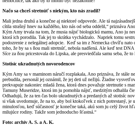
nemocnice, tak ako by to mohlo byť nezákonné?
Načo sa chceš stretnúť s niekým, kto nás zradil?
Mali jedna druhú a konečne aj niektoré odpovede. Ale tá najzásadnejši
cítila strašný hnev na každého, kto nás od seba oddelil,“ priznáva Ano.
Kým Amy trvala na tom, že musia nájsť biologickú mamu, Ano ju nech
ktorá ich porodila. Tak jej to skrátka vychádzalo. Napriek tomu sestr
podozrenie z nelegálnej adopcie. Keď sa im z Nemecka chvíľu nato oz
toho, že by sa s ňou mali stretnúť, nebola nadšená. Ale keď test DNA p
Síce za ňou pricestovala do Lipska, ale presviedčala samu seba, že to
Stotisíc ukradnutých novorodencov
Kým Amy sa v maminom náručí rozplakala, Ano priznáva, že stále necít
prebudila, personál jej oznámil, že jej deti už nežijú. Žiadne vysve
prekvapuje nakoniec mladá žena, ktorá dnes považuje stretnutie s mam
Tamuny Museridze, ktorá im ju pomohla nájsť, medzitým odhalila čiern
Odhadujú, že za ten čas bolo ukradnutých a predaných až stotisíc nov
si však uvedomuje, že na to, aby bol ktokoľvek z nich potrestaný, je 
minulosťou, keď súčasnosť je konečne taká, akú som ju celý život hľ
milujúce rodiny. Takže som jednoducho šťastná.“
Foto: archív A. S. a A. K.