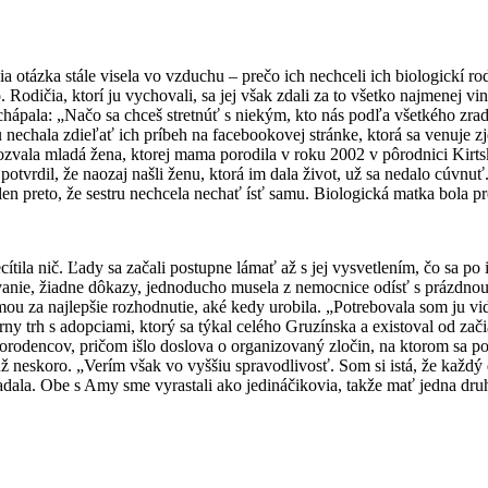
a otázka stále visela vo vzduchu – prečo ich nechceli ich biologickí r
 Rodičia, ktorí ju vychovali, sa jej však zdali za to všetko najmenej vinn
ápala: „Načo sa chceš stretnúť s niekým, kto nás podľa všetkého zrad
u nechala zdieľať ich príbeh na facebookovej stránke, ktorá sa venuje z
vala mladá žena, ktorej mama porodila v roku 2002 v pôrodnici Kirtskhi
otvrdil, že naozaj našli ženu, ktorá im dala život, už sa nedalo cúvnuť.
 len preto, že sestru nechcela nechať ísť samu. Biologická matka bola 
ila nič. Ľady sa začali postupne lámať až s jej vysvetlením, čo sa po i
tľovanie, žiadne dôkazy, jednoducho musela z nemocnice odísť s prázdno
ou za najlepšie rozhodnutie, aké kedy urobila. „Potrebovala som ju vid
y trh s adopciami, ktorý sa týkal celého Gruzínska a existoval od zač
orodencov, pričom išlo doslova o organizovaný zločin, na ktorom sa po
už neskoro. „Verím však vo vyššiu spravodlivosť. Som si istá, že každý
adala. Obe s Amy sme vyrastali ako jedináčikovia, takže mať jedna dru