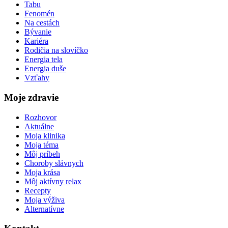
Tabu
Fenomén
Na cestách
Bývanie
Kariéra
Rodičia na slovíčko
Energia tela
Energia duše
Vzťahy
Moje zdravie
Rozhovor
Aktuálne
Moja klinika
Moja téma
Môj príbeh
Choroby slávnych
Moja krása
Môj aktívny relax
Recepty
Moja výživa
Alternatívne