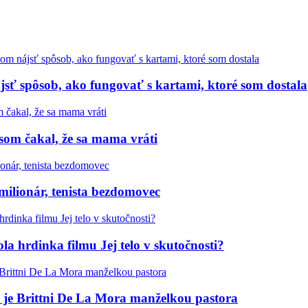
sť spôsob, ako fungovať s kartami, ktoré som dostala
som čakal, že sa mama vráti
 milionár, tenista bezdomovec
a hrdinka filmu Jej telo v skutočnosti?
s je Brittni De La Mora manželkou pastora