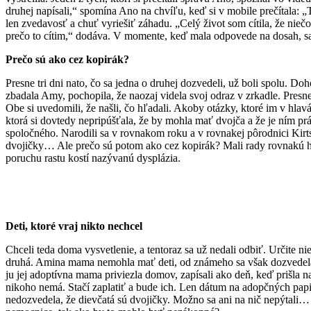
druhej napísali,“ spomína Ano na chvíľu, keď si v mobile prečítala: „T
len zvedavosť a chuť vyriešiť záhadu. „Celý život som cítila, že ni
prečo to cítim,“ dodáva. V momente, keď mala odpovede na dosah, sa
Prečo sú ako cez kopirák?
Presne tri dni nato, čo sa jedna o druhej dozvedeli, už boli spolu. Doho
zbadala Amy, pochopila, že naozaj videla svoj odraz v zrkadle. Presne t
Obe si uvedomili, že našli, čo hľadali. Akoby otázky, ktoré im v hla
ktorá si dovtedy nepripúšťala, že by mohla mať dvojča a že je ním práv
spoločného. Narodili sa v rovnakom roku a v rovnakej pôrodnici Kirt
dvojičky… Ale prečo sú potom ako cez kopirák? Mali rady rovnakú hud
poruchu rastu kostí nazývanú dysplázia.
Deti, ktoré vraj nikto nechcel
Chceli teda doma vysvetlenie, a tentoraz sa už nedali odbiť. Určite 
druhá. Amina mama nemohla mať deti, od známeho sa však dozvedela, ž
ju jej adoptívna mama priviezla domov, zapísali ako deň, keď prišla n
nikoho nemá. Stačí zaplatiť a bude ich. Len dátum na adopčných papie
nedozvedela, že dievčatá sú dvojičky. Možno sa ani na nič nepýtali… 