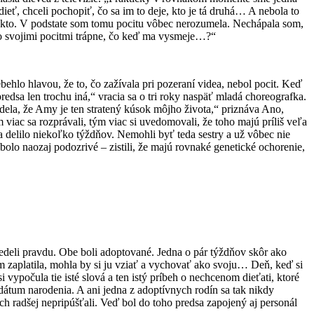
dieť, chceli pochopiť, čo sa im to deje, kto je tá druhá… A nebola to
om kto. V podstate som tomu pocitu vôbec nerozumela. Nechápala som,
so svojimi pocitmi trápne, čo keď ma vysmeje…?“
rebehlo hlavou, že to, čo zažívala pri pozeraní videa, nebol pocit. Keď
predsa len trochu iná,“ vracia sa o tri roky naspäť mladá choreografka.
dela, že Amy je ten stratený kúsok môjho života,“ priznáva Ano,
m viac sa rozprávali, tým viac si uvedomovali, že toho majú príliš veľa
 delilo niekoľko týždňov. Nemohli byť teda sestry a už vôbec nie
lo naozaj podozrivé – zistili, že majú rovnaké genetické ochorenie,
zvedeli pravdu. Obe boli adoptované. Jedna o pár týždňov skôr ako
 zaplatila, mohla by si ju vziať a vychovať ako svoju… Deň, keď si
vypočula tie isté slová a ten istý príbeh o nechcenom dieťati, ktoré
dátum narodenia. A ani jedna z adoptívnych rodín sa tak nikdy
ch radšej nepripúšťali. Veď bol do toho predsa zapojený aj personál