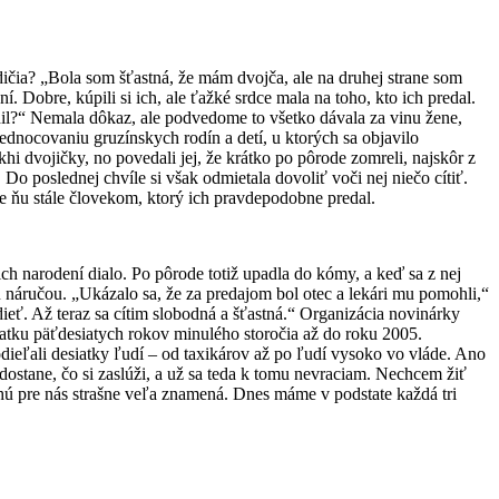
odičia? „Bola som šťastná, že mám dvojča, ale na druhej strane som
í. Dobre, kúpili si ich, ale ťažké srdce mala na toho, kto ich predal.
il?“ Nemala dôkaz, ale podvedome to všetko dávala za vinu žene,
jednocovaniu gruzínskych rodín a detí, u ktorých sa objavilo
 dvojičky, no povedali jej, že krátko po pôrode zomreli, najskôr z
 Do poslednej chvíle si však odmietala dovoliť voči nej niečo cítiť.
pre ňu stále človekom, ktorý ich pravdepodobne predal.
ch narodení dialo. Po pôrode totiž upadla do kómy, a keď sa z nej
u náručou. „Ukázalo sa, že za predajom bol otec a lekári mu pomohli,“
ieť. Až teraz sa cítim slobodná a šťastná.“ Organizácia novinárky
iatku päťdesiatych rokov minulého storočia až do roku 2005.
dieľali desiatky ľudí – od taxikárov až po ľudí vysoko vo vláde. Ano
 dostane, čo si zaslúži, a už sa teda k tomu nevraciam. Nechcem žiť
hú pre nás strašne veľa znamená. Dnes máme v podstate každá tri