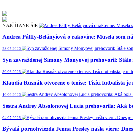
NAJČÍTANEJŠIE
Andrea Pálffy-Belányiová o rakovine: Musela som náj
28.07.2026
Syn zavraždenej Simony Monyovej prehovoril: Stále 
30.06.2026
Klaudia Rusnák otvorene o tenise: Tisíci futbalista je
10.06.2026
Sestra Andrey Absolonovej Lucia prehovorila: Aká bol
04.07.2026
Bývalá pornohviezda Jenna Presley našla vieru: Dne