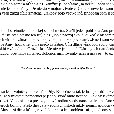
ak dlho som ťa hľadala!“ Okamžite jej odpísala: „Ja tiež!“ Chceli sa vi
ečo nie je, ako má byť, že niekto v mojom živote chýba, ale nevedela s
 však zrazu cítila zmätená. „Akoby bolo všetko iné, pripadala som si 
dli si stretnutie na tbiliskej stanici metra. Stačil jeden pohľad a Ano p
á istá tvár, presne ten istý hlas. „Bola naozaj ako ja, aj keď v niečom 
vách vírili devätnásť rokov, boli v okamihu zodpovedané. „Hneď som ve
e Amy, hoci k nej cítila niečo zvláštne. Čím dlhšie však boli spolu, čí
skhi v západnom Gruzínsku. Ale nie v jeden deň. Dátumy ich narodenia
bu, obe milovali tanec, dokonca mali rovnaký účes a navyše – to už bo
„Hneď som vedela, že Amy je ten stratený kúsok môjho života.“
nie sú len dvojníčky, ktoré má každý. Konečne sa tak jedna aj druhá do
e v miestnej nemocnici je jedno, ktoré nikto nechce. A ak by lekárom
a svet. V podstate sa pre svoju novú rodinu vtedy narodila. Mama Ano si 
roch bol iný. Preto dievčatá v rodných listoch nikdy nemali spoločný 
Musieť si dieťa kúpiť, zaváňalo predsa len problémami, aj keď ony si i