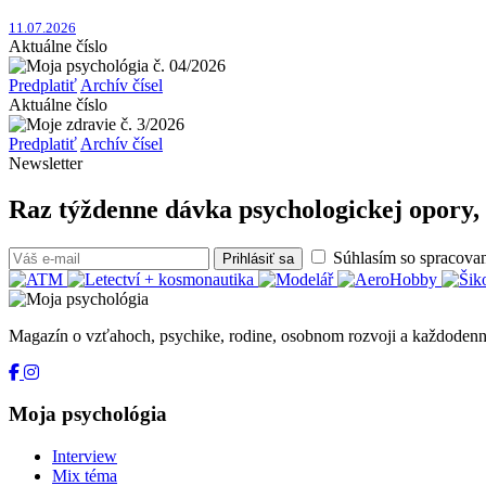
11.07.2026
Aktuálne číslo
Predplatiť
Archív čísel
Aktuálne číslo
Predplatiť
Archív čísel
Newsletter
Raz týždenne dávka psychologickej opory, 
Súhlasím so spracova
Prihlásiť sa
Magazín o vzťahoch, psychike, rodine, osobnom rozvoji a každodenn
Moja psychológia
Interview
Mix téma