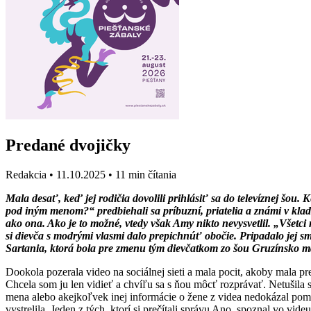
Predané dvojičky
Redakcia
•
11.10.2025
•
11 min čítania
Mala desať, keď jej rodičia dovolili prihlásiť sa do televíznej šou
pod iným menom?“ predbiehali sa príbuzní, priatelia a známi v klad
ako ona. Ako je to možné, vtedy však Amy nikto nevysvetlil. „Všet
si dievča s modrými vlasmi dalo prepichnúť obočie. Pripadalo jej s
Sartania, ktorá bola pre zmenu tým dievčatkom zo šou Gruzínsko má
Dookola pozerala video na sociálnej sieti a mala pocit, akoby mala pr
Chcela som ju len vidieť a chvíľu sa s ňou môcť rozprávať. Netušila 
mena alebo akejkoľvek inej informácie o žene z videa nedokázal pom
vystrelila. Jeden z tých, ktorí si prečítali správu Ano, spoznal vo vi