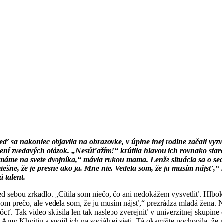
. Keď sa nakoniec objavila na obrazovke, v úplne inej rodine začali v
ení zvedavých otázok. „Nesúťažím!“ krútila hlavou ich rovnako stará
ci máme na svete dvojníka,“ mávla rukou mama. Lenže situácia sa o s
miešne, že je presne ako ja. Mne nie. Vedela som, že ju musím nájsť
 talent.
ed sebou zrkadlo. „Cítila som niečo, čo ani nedokážem vysvetliť. Hlbok
som prečo, ale vedela som, že ju musím nájsť,“ prezrádza mladá žena. N
ôcť. Tak video skúsila len tak naslepo zverejniť v univerzitnej skup
deu Amy Khvitiu a spojil ich na sociálnej sieti. Tá okamžite pochopila, 