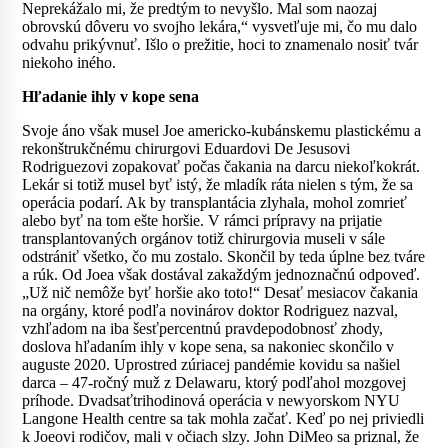
Neprekážalo mi, že predtým to nevyšlo. Mal som naozaj
obrovskú dôveru vo svojho lekára,“ vysvetľuje mi, čo mu dalo
odvahu prikývnuť. Išlo o prežitie, hoci to znamenalo nosiť tvár
niekoho iného.
Hľadanie ihly v kope sena
Svoje áno však musel Joe americko-kubánskemu plastickému a
rekonštrukčnému chirurgovi Eduardovi De Jesusovi
Rodriguezovi zopakovať počas čakania na darcu niekoľkokrát.
Lekár si totiž musel byť istý, že mladík ráta nielen s tým, že sa
operácia podarí. Ak by transplantácia zlyhala, mohol zomrieť
alebo byť na tom ešte horšie. V rámci prípravy na prijatie
transplantovaných orgánov totiž chirurgovia museli v sále
odstrániť všetko, čo mu zostalo. Skončil by teda úplne bez tváre
a rúk. Od Joea však dostával zakaždým jednoznačnú odpoveď.
„Už nič nemôže byť horšie ako toto!“ Desať mesiacov čakania
na orgány, ktoré podľa novinárov doktor Rodriguez nazval,
vzhľadom na iba šesťpercentnú pravdepodobnosť zhody,
doslova hľadaním ihly v kope sena, sa nakoniec skončilo v
auguste 2020. Uprostred zúriacej pandémie kovidu sa našiel
darca – 47-ročný muž z Delawaru, ktorý podľahol mozgovej
príhode. Dvadsaťtrihodinová operácia v newyorskom NYU
Langone Health centre sa tak mohla začať. Keď po nej priviedli
k Joeovi rodičov, mali v očiach slzy. John DiMeo sa priznal, že