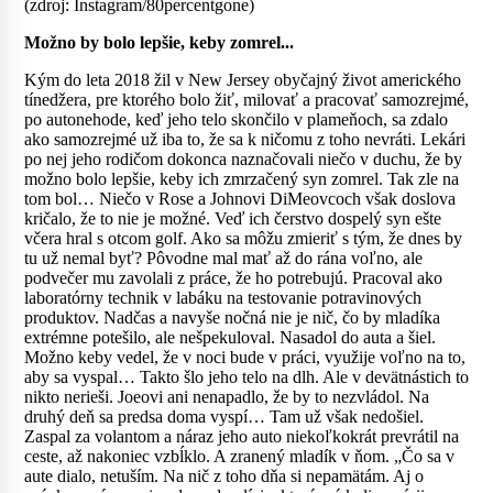
(zdroj: Instagram/80percentgone)
Možno by bolo lepšie, keby zomrel...
Kým do leta 2018 žil v New Jersey obyčajný život amerického
tínedžera, pre ktorého bolo žiť, milovať a pracovať samozrejmé,
po autonehode, keď jeho telo skončilo v plameňoch, sa zdalo
ako samozrejmé už iba to, že sa k ničomu z toho nevráti. Lekári
po nej jeho rodičom dokonca naznačovali niečo v duchu, že by
možno bolo lepšie, keby ich zmrzačený syn zomrel. Tak zle na
tom bol… Niečo v Rose a Johnovi DiMeovcoch však doslova
kričalo, že to nie je možné. Veď ich čerstvo dospelý syn ešte
včera hral s otcom golf. Ako sa môžu zmieriť s tým, že dnes by
tu už nemal byť? Pôvodne mal mať až do rána voľno, ale
podvečer mu zavolali z práce, že ho potrebujú. Pracoval ako
laboratórny technik v labáku na testovanie potravinových
produktov. Nadčas a navyše nočná nie je nič, čo by mladíka
extrémne potešilo, ale nešpekuloval. Nasadol do auta a šiel.
Možno keby vedel, že v noci bude v práci, využije voľno na to,
aby sa vyspal… Takto šlo jeho telo na dlh. Ale v devätnástich to
nikto nerieši. Joeovi ani nenapadlo, že by to nezvládol. Na
druhý deň sa predsa doma vyspí… Tam už však nedošiel.
Zaspal za volantom a náraz jeho auto niekoľkokrát prevrátil na
ceste, až nakoniec vzbĺklo. A zranený mladík v ňom. „Čo sa v
aute dialo, netuším. Na nič z toho dňa si nepamätám. Aj o