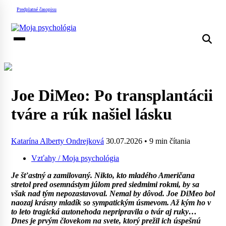
Predplatné časopisu
Joe DiMeo: Po transplantácii
tváre a rúk našiel lásku
Katarína Alberty Ondrejková
30.07.2026
•
9 min čítania
Vzťahy
/ Moja psychológia
Je šťastný a zamilovaný. Nikto, kto mladého Američana
stretol pred osemnástym júlom pred siedmimi rokmi, by sa
však nad tým nepozastavoval. Nemal by dôvod. Joe DiMeo bol
naozaj krásny mladík so sympatickým úsmevom. Až kým ho v
to leto tragická autonehoda nepripravila o tvár aj ruky…
Dnes je prvým človekom na svete, ktorý prežil ich úspešnú