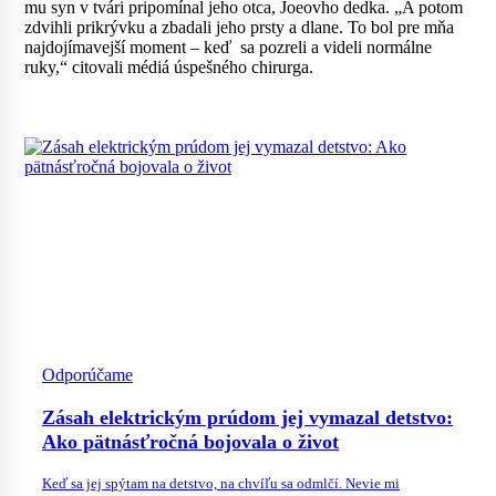
mu syn v tvári pripomínal jeho otca, Joeovho dedka. „A potom
zdvihli prikrývku a zbadali jeho prsty a dlane. To bol pre mňa
najdojímavejší moment – keď sa pozreli a videli normálne
ruky,“ citovali médiá úspešného chirurga.
Odporúčame
Zásah elektrickým prúdom jej vymazal detstvo:
Ako pätnásťročná bojovala o život
Keď sa jej spýtam na detstvo, na chvíľu sa odmlčí. Nevie mi