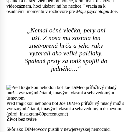
spánku a náraze viem len od polície, ktorá má k dispozícii
videozáznam, hoci ukázať mi ho nechce,“ vracia sa k
osudnému momentu v rozhovore pre
Moju psychológiu
Joe.
„Nemal očné viečka, pery ani
uši. Z nosa mu zostala len
znetvorená hrča a jeho ruky
vyzerali ako veľké palčiaky.
Spálené prsty sa totiž spojili do
jedného…“
Pred tragickou nehodou bol Joe DiMeo príťažlivý mladý muž s
výraznými črtami, tmavými vlasmi a sebavedomým úsmevom.
(zdroj: Instagram/80percentgone)
Život bez tváre
Skôr ako DiMeovcov pustili v newjerseyskej nemocnici