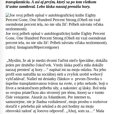
transplantáciu. A asi aj prvým, ktorý sa po tom všetkom
šťastne zamiloval. Lebo láska naozaj prenáša hory.
Joe svoj príbeh opísal v autobiografickej knihe Eighty Percent
Gone, One Hundred Percent Strong (Oheň mi vzal osemdesiat
percent tela, no nie silu žiť: Príbeh návratu vďaka nezlomnosti).
(zdroj: Instagram/80percentgone)
„Myslím, že ak je medzi dvomi ľuďmi niečo špeciálne, dokážu
jeden pre druhého čokoľvek. Vtedy láska podľa mňa dokáže
naozaj preniesť aj hory…“ napísal mi na moju otázku. Na jeho
profil som natrafila na sociálnej sieti a zvyšok urobil webový
vyhľadávač. Našiel mi desiatky článkov o prvom človeku s
úspešne transplantovanou tvárou na svete, o jeho nehode, boji o
život a neskutočnom príbehu sily, a nakoniec aj lásky. Bol teda
so svojou priateľkou ako stvorený pre tému, ktorej sa v tomto
čísle venujeme. Akurát za Atlantikom. Pre internet to,
samozrejme, nie je žiadna vzdialenosť, moju prosbu o rozhovor
doručil v priebehu pár sekúnd a do pol hodiny na moju
obrovskú radosť aj Joeovu odpoveď. „Ahoj, som za…“ Mala