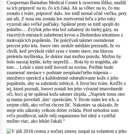
Cooperman Barnabas Medical Center k synovmu lôžku, snažili
sa ich pripraviť na to, čo ich čaká. Ak sa vôbec na to, čo mu
zostalo z tváre, pripraviť dalo. Joe totiž nemal očné viečka, pery
ani uši. Z nosa mu zostala len znetvorená hrča a jeho ruky
vyzerali ako veľké palčiaky. Spálené prsty sa totiž spojili do
jedného… Zvyšok jeho tela bol zabalený do bielej gázy, na
viacerých miestach zafarbenej krvou a žltohnedou tekutinou z
mokvajúcich popálenín. Tie pokrývali takmer osemdesiat
percent jeho tela. Joeov otec neskôr médiám prezradil, že vo
chvíli, keď prvýkrát videl syna v tomto stave, mu hlavou
preletela myšlienka, že doktor mal možno pravdu. Možno by
bolo naozaj lepšie, keby neprežil… Bola by to tragédia, ale
toto… Lekár s nimi totiž hovoril na rovinu. Prežitie bude
znamenať mesiace v podstate neopísateľného trápenia –
množstvo operácií a každodenné odstraňovanie kože z jeho
popálenín, aby sa zabránilo infekcii. A život bez tváre. Keďže z
tej, ktorú poznali, Joeovi zostali len jeho výrazné tmavohnedé
oči, hoci aj tie spálená koža takmer zlepila. „Napriek tomu otec
aj mama povedali ‚áno‘ operáciám. V živote mám len ich, a
zrejme cítili, ako veľmi chcem žiť. Nakoniec sa ukázalo, že
moje telo zákroky celkom dobre zvláda. Pred nehodou som
veľa posilňoval, takže môj organizmus bol silný a vydržal
možno viac, ako lekári čakali.“