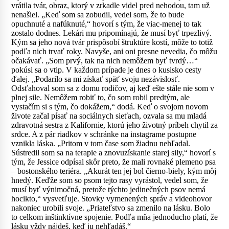
vrátila tvár, obraz, ktorý v zrkadle videl pred nehodou, tam už
nenašiel. „Keď som sa zobudil, vedel som, že to bude
opuchnuté a nafúknuté,“ hovorí s tým, že viac-menej to tak
zostalo dodnes. Lekári mu pripomínajú, že musí byť trpezlivý.
Kým sa jeho nová tvár prispôsobí štruktúre kostí, môže to totiž
podľa nich trvať roky. Navyše, ani oni presne nevedia, čo môžu
očakávať. „Som prvý, tak na nich nemôžem byť tvrdý…“
pokúsi sa o vtip. V každom prípade je dnes o kusisko cesty
ďalej. „Podarilo sa mi získať späť svoju nezávislosť.
Odsťahoval som sa z domu rodičov, aj keď ešte stále nie som v
plnej sile. Nemôžem robiť to, čo som robil predtým, ale
vystačím si s tým, čo dokážem,“ dodá. Keď o svojom novom
živote začal písať na sociálnych sieťach, ozvala sa mu mladá
zdravotná sestra z Kalifornie, ktorú jeho životný príbeh chytil za
srdce. A z pár riadkov v schránke na instagrame postupne
vznikla láska. „Pritom v tom čase som žiadnu nehľadal.
Sústredil som sa na terapie a znovuzískanie starej sily,“ hovorí s
tým, že Jessice odpísal skôr preto, že mali rovnaké plemeno psa
– bostonského teriéra. „Akurát ten jej bol čierno-biely, kým môj
hnedý. Keďže som so psom tejto rasy vyrástol, vedel som, že
musí byť výnimočná, pretože týchto jedinečných psov nemá
hocikto,“ vysvetľuje. Stovky vymenených správ a videohovor
nakoniec urobili svoje. „Priateľstvo sa zmenilo na lásku. Bolo
to celkom inštinktívne spojenie. Podľa mňa jednoducho platí, že
lásku vždy nájdeš, keď ju nehľadáš.“