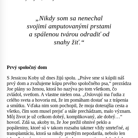
„Nikdy som sa nenechal
svojimi amputovanými prstami
a spálenou tvárou odradiť od
snahy žiť.“
Prvý spoločný dom
S Jessicou Koby už dnes žijú spolu. „Práve sme si kúpili náš
prvý dom a zvažujeme kúpu prvého spoločného psa,“ prezrádza
Joe plány so ženou, ktorá ho nazýva po tom všetkom, čo
zvládol, svetlom. A vlastne nielen ona. „Oslovujú ma ľudia z
celého sveta a hovoria mi, že im pomáham dostať sa z trápenia
a smútku. Vďaka nim som pochopil, že moja doterajšia cesta a
všetko, čím som musel prejsť a stále prechádzam, malo význam.
Môj život je už celkom dobrý, komplikovaný, ale dobrý…“
hovorí. Zdá sa, akoby to, že Joe prežil ohnivé peklo a
popáleniny, ktoré sú v takom rozsahu takmer vždy smrteľné, aj
transplantáciu, ktorá sa nikdy predtým nepodarila, nebolo len