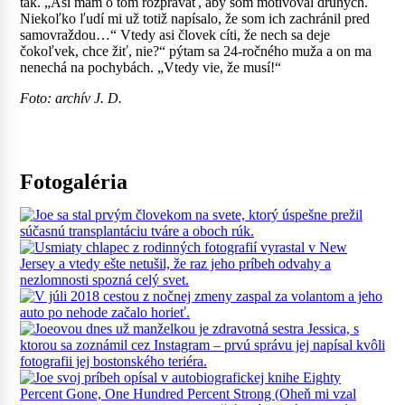
tak. „Asi mám o tom rozprávať, aby som motivoval druhých.
Niekoľko ľudí mi už totiž napísalo, že som ich zachránil pred
samovraždou…“ Vtedy asi človek cíti, že nech sa deje
čokoľvek, chce žiť, nie?“ pýtam sa 24-ročného muža a on ma
nenechá na pochybách. „Vtedy vie, že musí!“
Foto: archív J. D.
Fotogaléria