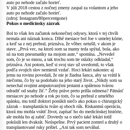
V júli 2018 cestou z nočnej zmeny zaspal za volantom a jeho
auto po nehode začalo horieť.
(zdroj: Instagram/80percentgone)
Pokus o medicínsky zázrak
Bol to však len začiatok nekonečnej odysey, ktorá v tej chvíli
nemala ani náznak konca. Dlhé mesiace bol Joe v umelej kóme,
a keď sa z nej prebral, priznáva, že vôbec netušil, v akom je
stave. „Prvá vec, na ktorú som sa mamy teda spýtal, bola, ako
sú na tom pneumatiky na mojom aute,“ spomína. „Nevedel
som, čo je so mnou, a tak trochu som tie otázky odkladal,“
priznáva. Ani potom, keď si svoj stav už uvedomil, to však
podľa svojich slov nemienil vzdať. Hoci lekári nakoniec aj
jemu na rovinu povedali, že nie je žiadna šanca, aby sa vrátil k
niečomu, čo by sa podobalo na jeho starý život. „Nikdy som sa
nenechal svojimi amputovanými prstami a spálenou tvárou
odradiť od snahy žiť.“ Žeby práve preto prišla odmena? Pätnásť
mesiacov po nehode a rok po tom, čo sa prebral z umelého
spánku, mu totiž doktori ponúkli niečo ako pokus o chirurgický
zázrak – transplantáciu tváre aj oboch rúk. Riskantnú operáciu,
ktorá mu mohla vrátiť život, zapísať ho do medicínskej histórie,
ale mohla ho aj zabiť. Dovtedy sa o niečo také lekári totiž
pokúsili len dvakrát. Neúspešne. Prvý pacient zomrel a druhý o
transplantované ruky prišiel. „Ani tak som neváhal.