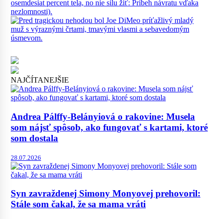
NAJČÍTANEJŠIE
Andrea Pálffy-Belányiová o rakovine: Musela
som nájsť spôsob, ako fungovať s kartami, ktoré
som dostala
28.07.2026
Syn zavraždenej Simony Monyovej prehovoril:
Stále som čakal, že sa mama vráti