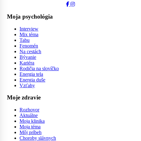
Moja psychológia
Interview
Mix téma
Tabu
Fenomén
Na cestách
Bývanie
Kariéra
Rodičia na slovíčko
Energia tela
Energia duše
Vzťahy
Moje zdravie
Rozhovor
Aktuálne
Moja klinika
Moja téma
Môj príbeh
Choroby slávnych