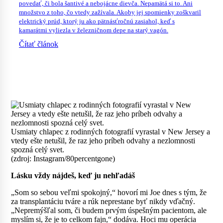
povedať, či bola šantivé a nebojácne dievča. Nepamätá si to. Ani
množstvo z toho, čo vtedy zažívala. Akoby jej spomienky zoškvaril
elektrický prúd, ktorý ju ako pätnásťročnú zasiahol, keď s
kamarátmi vyliezla v železničnom depe na starý vagón.
Čítať článok
Usmiaty chlapec z rodinných fotografií vyrastal v New Jersey a
vtedy ešte netušil, že raz jeho príbeh odvahy a nezlomnosti
spozná celý svet.
(zdroj: Instagram/80percentgone)
Lásku vždy nájdeš, keď ju nehľadáš
„Som so sebou veľmi spokojný,“ hovorí mi Joe dnes s tým, že
za transplantáciu tváre a rúk neprestane byť nikdy vďačný.
„Nepremýšľal som, či budem prvým úspešným pacientom, ale
myslím si, že je to celkom fajn,“ dodáva. Hoci mu operácia