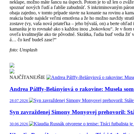
neklape, možno máte šancu na úspech. Potom je to už len o zvážení
spoznať nových ľudí a ľahšie zabudnúť. S inkriminovaným párom 
obaja zajedno, v tomto prípade stavte na konanie na rovinu a kama
reakcia bude najskôr veľmi emotívna a že ho možno navždy stratí
zostave (vy, vaša nová priateľka – jeho bývalá, on) a berte ohľad
kamaráta je to rovnaké ako s každou inou „bokovkou“. Je v ňom 
oveľa kvalitnejšie ako tie pôvodné. Skrátka, ľudia buď vedia žiť 
á… čo keď budeš zase?“
foto: Unsplash
NAJČÍTANEJŠIE
Andrea Pálffy-Belányiová o rakovine: Musela som 
28.07.2026
Syn zavraždenej Simony Monyovej prehovoril: Stá
30.06.2026