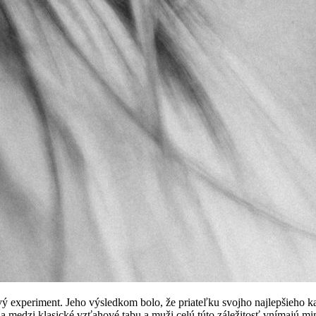
vý experiment. Jeho výsledkom bolo, že priateľku svojho najlepšieho k
ria medzi klasické vzťahové tabu a muži celú túto záležitosť vnímajú mi