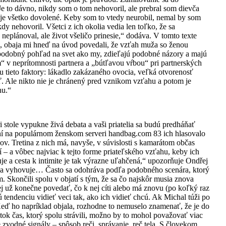
Je to dávno, nikdy som o tom nehovoril, ale prebral som dievča
e je všetko dovolené. Keby som to vtedy neurobil, nemal by som
nehovoril. Všetci z ich okolia vedia len toľko, že sa
neplánoval, ale život všeličo prinesie,“ dodáva. V tomto texte
u, obaja mi hneď na úvod povedali, že vzťah muža so ženou
jú podobný pohľad na svet ako my, zdieľajú podobné názory a majú
m“ v neprítomnosti partnera a „bútľavou vŕbou“ pri partnerských
ou tieto faktory: lákadlo zakázaného ovocia, veľká otvorenosť
. Ale nikto nie je chránený pred vznikom vzťahu a potom je
hu.“
 stole vypukne živá debata a vaši priatelia sa budú predháňať
ní na populárnom ženskom serveri handbag.com 83 ich hlasovalo
v. Tretina z nich má, navyše, v súvislosti s kamarátom občas
í – a vôbec najviac k tejto forme priateľského vzťahu, keby ich
e a cesta k intimite je tak výrazne uľahčená,“ upozorňuje Ondřej
zda vyhovuje… Často sa odohráva podľa podobného scenára, ktorý
. Skončili spolu v objatí s tým, že sa čo najskôr musia znova
ej už konečne povedať, čo k nej cíti alebo má znovu (po koľký raz
tendenciu vidieť veci tak, ako ich vidieť chcú. Ak Michal túži po
eď ho napríklad objala, rozhodne to nemuselo znamenať, že je do
tok čas, ktorý spolu strávili, možno by to mohol považovať viac
 zvodné signály – spôsob reči, správanie, reč tela. S človekom,