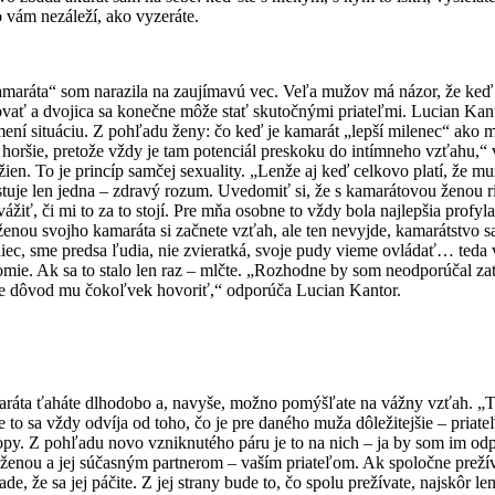
o vám nezáleží, ako vyzeráte.
amaráta“ som narazila na zaujímavú vec. Veľa mužov má názor, že keď 
vovať a dvojica sa konečne môže stať skutočnými priateľmi. Lucian Kan
 mení situáciu. Z pohľadu ženy: čo keď je kamarát „lepší milenec“ ako m
e horšie, pretože vždy je tam potenciál preskoku do intímneho vzťahu,
n. To je princíp samčej sexuality. „Lenže aj keď celkovo platí, že muž
stuje len jedna – zdravý rozum. Uvedomiť si, že s kamarátovou ženou 
vážiť, či mi to za to stojí. Pre mňa osobne to vždy bola najlepšia profy
 ženou svojho kamaráta si začnete vzťah, ale ten nevyjde, kamarátstvo s
ec, sme predsa ľudia, nie zvieratká, svoje pudy vieme ovládať… teda
omie. Ak sa to stalo len raz – mlčte. „Rozhodne by som neodporúčal za
 je dôvod mu čokoľvek hovoriť,“ odporúča Lucian Kantor.
amaráta ťaháte dlhodobo a, navyše, možno pomýšľate na vážny vzťah. „
 to sa vždy odvíja od toho, čo je pre daného muža dôležitejšie – priat
opy. Z pohľadu novo vzniknutého páru je to na nich – ja by som im od
 ženou a jej súčasným partnerom – vaším priateľom. Ak spoločne preží
e, že sa jej páčite. Z jej strany bude to, čo spolu prežívate, najskôr le