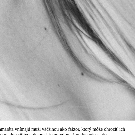
amaráta vnímajú muži väčšinou ako faktor, ktorý môže ohroziť ich
moriadne citlivo, ale opak je pravdou. Zamilovanie sa do