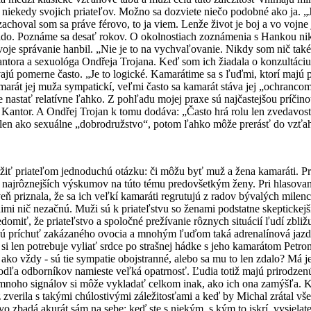
a niekedy svojich priateľov. Možno sa dozviete niečo podobné ako ja. „
zachoval som sa práve férovo, to ja viem. Lenže život je boj a vo vojn
o. Poznáme sa desať rokov. O okolnostiach zoznámenia s Hankou nikdy 
voje správanie hanbil. „Nie je to na vychvaľovanie. Nikdy som nič také 
ntora a sexuológa Ondřeja Trojana. Keď som ich žiadala o konzultáci
távajú pomerne často. „Je to logické. Kamarátime sa s ľuďmi, ktorí ma
marát jej muža sympatickí, veľmi často sa kamarát stáva jej „ochranco
e nastať relatívne ľahko. Z pohľadu mojej praxe sú najčastejšou príčin
Kantor. A Ondřej Trojan k tomu dodáva: „Často hrá rolu len zvedavosť
lo len ako sexuálne „dobrodružstvo“, potom ľahko môže prerásť do vzťa
žiť priateľom jednoduchú otázku: či môžu byť muž a žena kamaráti. Pri
najrôznejších výskumov na túto tému predovšetkým ženy. Pri hlasova
 priznala, že sa ich veľkí kamaráti regrutujú z radov bývalých milenco
nimi nič nezačnú. Muži sú k priateľstvu so ženami podstatne skeptickejš
ť, že priateľstvo a spoločné prežívanie rôznych situácií ľudí zbližuj
livú príchuť zakázaného ovocia a mnohým ľuďom taká adrenalínová ja
si len potrebuje vyliať srdce po strašnej hádke s jeho kamarátom Petrom
ako vždy - sú tie sympatie obojstranné, alebo sa mu to len zdalo? Má j
odľa odborníkov namieste veľká opatrnosť. Ľudia totiž majú prirodzenú 
 mnoho signálov si môže vykladať celkom inak, ako ich ona zamýšľa. K
zverila s takými chúlostivými záležitosťami a keď by Michal zrátal vše
o zbadá akurát sám na sebe: keď ste s niekým, s kým to iskrí, vysielate