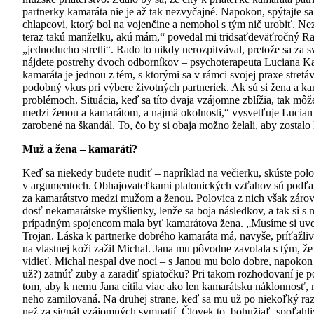
partnerky kamaráta nie je až tak nezvyčajné. Napokon, spýtajte s
chlapcovi, ktorý bol na vojenčine a nemohol s tým nič urobiť. Ne
teraz takú manželku, akú mám,“ povedal mi tridsaťdeväťročný Rad
„jednoducho stretli“. Rado to nikdy nerozpitvával, pretože sa za s
nájdete postrehy dvoch odborníkov – psychoterapeuta Luciana Ka
kamaráta je jednou z tém, s ktorými sa v rámci svojej praxe stre
podobný vkus pri výbere životných partneriek. Ak sú si žena a ka
problémoch. Situácia, keď sa títo dvaja vzájomne zblížia, tak môž
medzi ženou a kamarátom, a najmä okolnosti,“ vysvetľuje Lucian 
zarobené na škandál. To, čo by si obaja možno želali, aby zosta
Muž a žena – kamaráti?
Keď sa niekedy budete nudiť – napríklad na večierku, skúste polo
v argumentoch. Obhajovateľkami platonických vzťahov sú podľa 
za kamarátstvo medzi mužom a ženou. Polovica z nich však zároveň
dosť nekamarátske myšlienky, lenže sa boja následkov, a tak si s 
prípadným spojencom mala byť kamarátova žena. „Musíme si uvedomi
Trojan. Láska k partnerke dobrého kamaráta má, navyše, príťaž
na vlastnej koži zažil Michal. Jana mu pôvodne zavolala s tým, že 
vidieť. Michal nespal dve noci – s Janou mu bolo dobre, napokon 
už?) zatnúť zuby a zaradiť spiatočku? Pri takom rozhodovaní je p
tom, aby k nemu Jana cítila viac ako len kamarátsku náklonnosť,
neho zamilovaná. Na druhej strane, keď sa mu už po niekoľký raz 
než za signál vzájomných sympatií. Človek to, bohužiaľ, spoľahliv