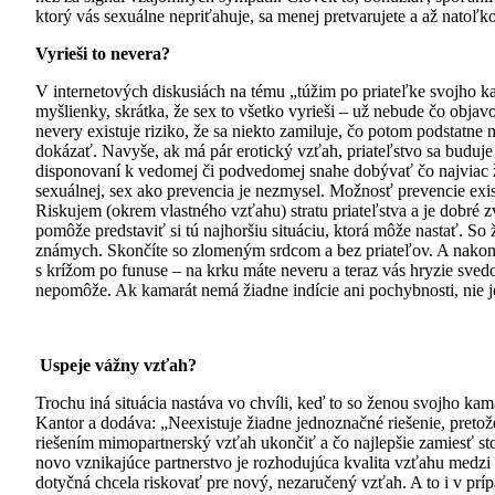
ktorý vás sexuálne nepriťahuje, sa menej pretvarujete a až natoľk
Vyrieši to nevera?
V internetových diskusiách na tému „túžim po priateľke svojho k
myšlienky, skrátka, že sex to všetko vyrieši – už nebude čo obja
nevery existuje riziko, že sa niekto zamiluje, čo potom podstatne
dokázať. Navyše, ak má pár erotický vzťah, priateľstvo sa buduj
disponovaní k vedomej či podvedomej snahe dobývať čo najviac žie
sexuálnej, sex ako prevencia je nezmysel. Možnosť prevencie exi
Riskujem (okrem vlastného vzťahu) stratu priateľstva a je dobré z
pomôže predstaviť si tú najhoršiu situáciu, ktorá môže nastať. So
známych. Skončíte so zlomeným srdcom a bez priateľov. A nakoni
s krížom po funuse – na krku máte neveru a teraz vás hryzie sved
nepomôže. Ak kamarát nemá žiadne indície ani pochybnosti, nie
Uspeje vážny vzťah?
Trochu iná situácia nastáva vo chvíli, keď to so ženou svojho k
Kantor a dodáva: „Neexistuje žiadne jednoznačné riešenie, pretože
riešením mimopartnerský vzťah ukončiť a čo najlepšie zamiesť st
novo vznikajúce partnerstvo je rozhodujúca kvalita vzťahu medzi
dotyčná chcela riskovať pre nový, nezaručený vzťah. A to i v prípad