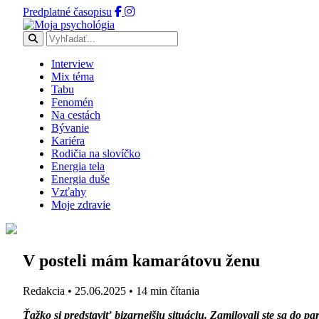
Predplatné časopisu
Interview
Mix téma
Tabu
Fenomén
Na cestách
Bývanie
Kariéra
Rodičia na slovíčko
Energia tela
Energia duše
Vzťahy
Moje zdravie
V posteli mám kamarátovu ženu
Redakcia
•
25.06.2025
•
14 min čítania
Ťažko si predstaviť bizarnejšiu situáciu. Zamilovali ste sa do p