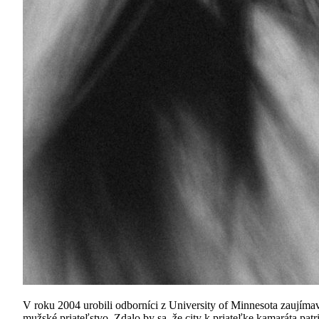
V roku 2004 urobili odborníci z University of Minnesota zaujíma
mužské priateľstvo. Zdalo by sa, že city k priateľke kamaráta pat