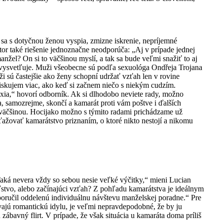
sa s dotyčnou ženou vyspia, zmizne iskrenie, nepríjemné
tor také riešenie jednoznačne neodporúča: „Aj v prípade jednej
anžel? On si to väčšinou myslí, a tak sa bude veľmi snažiť to aj
“ vysvetľuje. Muži všeobecne sú podľa sexuológa Ondřeja Trojana
i sú častejšie ako ženy schopní udržať vzťah len v rovine
riskujem viac, ako keď si začnem niečo s niekým cudzím.
laxia,“ hovorí odborník. Ak si dlhodobo neviete rady, možno
a, samozrejme, skončí a kamarát proti vám poštve i ďalších
 väčšinou. Hocijako možno s týmito radami prichádzame už
ťažovať kamarátstvo priznaním, o ktoré nikto nestojí a nikomu
Taká nevera vždy so sebou nesie veľké výčitky,“ mieni Lucian
eľstvo, alebo začínajúci vzťah? Z pohľadu kamarátstva je ideálnym
poručil oddelenú individuálnu návštevu manželskej poradne.“ Pre
vajú romantickú idylu, je veľmi nepravdepodobné, že by ju
n zábavný flirt. V prípade, že však situácia u kamaráta doma príliš