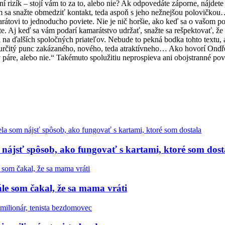
 rizík – stojí vám to za to, alebo nie? Ak odpovedáte záporne, nájdete
sa snažte obmedziť kontakt, teda aspoň s jeho nežnejšou polovičkou…
rátovi to jednoducho poviete. Nie je nič horšie, ako keď sa o vašom po
te. Aj keď sa vám podarí kamarátstvo udržať, snažte sa rešpektovať, ž
 i na ďalších spoločných priateľov. Nebude to pekná bodka tohto textu,
určitý punc zakázaného, nového, teda atraktívneho… Ako hovorí Ondřej
v páre, alebo nie.“ Takémuto spolužitiu neprospieva ani obojstranné po
nájsť spôsob, ako fungovať s kartami, ktoré som dost
le som čakal, že sa mama vráti