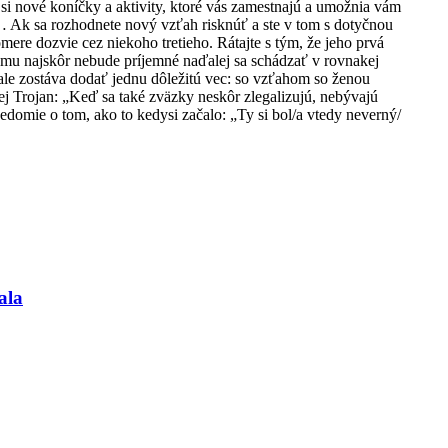
 si nové koníčky a aktivity, ktoré vás zamestnajú a umožnia vám
 Ak sa rozhodnete nový vzťah risknúť a ste v tom s dotyčnou
mere dozvie cez niekoho tretieho. Rátajte s tým, že jeho prvá
e mu najskôr nebude príjemné naďalej sa schádzať v rovnakej
 ale zostáva dodať jednu dôležitú vec: so vzťahom so ženou
 Trojan: „Keď sa také zväzky neskôr zlegalizujú, nebývajú
vedomie o tom, ako to kedysi začalo: „Ty si bol/a vtedy neverný/
ala