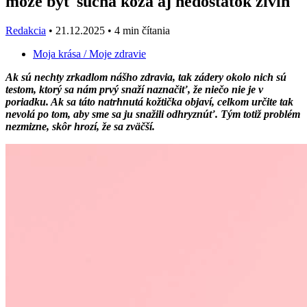
môže byť suchá koža aj nedostatok živín
Redakcia
•
21.12.2025
•
4 min čítania
Moja krása
/ Moje zdravie
Ak sú nechty zrkadlom nášho zdravia, tak zádery okolo nich sú
testom, ktorý sa nám prvý snaží naznačiť, že niečo nie je v
poriadku. Ak sa táto natrhnutá kožtička objaví, celkom určite tak
nevolá po tom, aby sme sa ju snažili odhryznúť. Tým totiž problém
nezmizne, skôr hrozí, že sa zväčší.