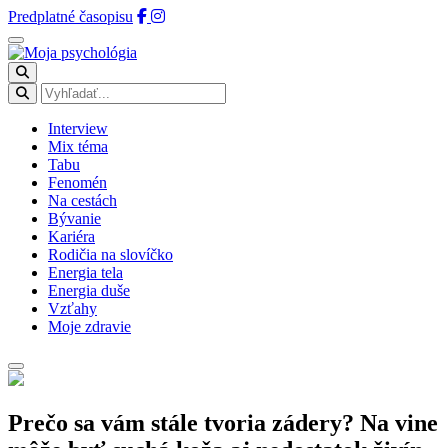
Predplatné časopisu
Interview
Mix téma
Tabu
Fenomén
Na cestách
Bývanie
Kariéra
Rodičia na slovíčko
Energia tela
Energia duše
Vzťahy
Moje zdravie
Prečo sa vám stále tvoria zádery? Na vine