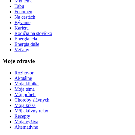
Mix téma
Tabu
Fenomén
Na cestách
Bývanie
Kariéra
Rodičia na slovíčko
Energia tela
Energia duše
Vzťahy
Moje zdravie
Rozhovor
Aktuálne
Moja klinika
Moja téma
Môj príbeh
Choroby slávnych
Moja krása
Môj aktívny relax
Recepty
Moja výživa
Alternatívne