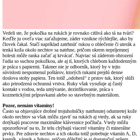
Vedeli ste, že pokožka na rukách je rovnako citlivá ako tá na tvári?
Keďže ju oveľa viac zaťažujeme, záder vznikne rýchlejšie, ako by
človek čakal. Stačí napríklad zatrhnúť rukou o oblečenie či uterák a
tenká koža okolo nechtov sa natrhne, pričom okrem nepríjemnej
bolesti môže ranka začať aj krvácať. Najviac sú záderom ohrození
ľudia so suchou pokožkou, ale aj tí, ktorých chlebom každodenným
je práca s papiermi. Takmer nie je odborník, ktorý by v tejto
súvislosti nespomenul poštárov, ktorých rukami prejdú denne
doslova stohy papiera. Ten totiž „odoberá“ z prstov tuk, ktorý slúži
ako prirodzená ochranná vrstva. Ruky však vysušuje aj častý
kontakt s vodou, teda umývanie, dezinfikovanie, práca s
kozmetickými prípravkami alebo so stavebným materiálom.
Pozor, nemám vitamíny!
Často sa objavujúce drobné trojuholníčky natrhnutej odumretej kože
okolo nechtov sa však môžu zjaviť na rukách aj vtedy, ak sa ruky
dotýkajú pracovne maximálne klávesnice počítača. Vtedy môžu
upozorňovať na to, že telu chýbajú viaceré vitamíny či minerálne
prvky. Pre zdravie nechtov a ich okolia totiž potrebuje vitamín A, D,
kremík, vápnik a železo, pričom dôležitý je aj dostatočný príjem