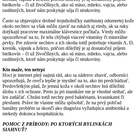
bielkovín – či už živočíšnych, ako sú mäso, mlieko, vajcia, alebo
rastlinných, ktoré nám poskytuje sója či strukoviny.
Často sa objavujúce drobné trojuholníčky natrhnutej odumretej kože
okolo nechtov sa však môžu zjaviť na rukách aj vtedy, ak sa ruky
dotýkajú pracovne maximálne klávesnice počítača. Vtedy môžu
upozorňovať na to, že telu chýbajú viaceré vitamíny či minerálne
prvky. Pre zdravie nechtov a ich okolia totiž potrebuje vitamín A, D,
kremík, vápnik a železo, pričom dôležitý je aj dostatočný príjem
bielkovín – či už živočíšnych, ako sú mäso, mlieko, vajcia, alebo
rastlinných, ktoré nám poskytuje sója či strukoviny.
Kto maže, ten netrpí
Hoci je internet plný najmä rád, ako sa záderov zbaviť, odborníci
upozorňujú, že oveľa lepšie je myslieť na to, ako im predchádzať.
Predovšetkým platí, že jemná koža v okolí nechtov hrá dôležitú
úlohu v ich ochrane. Preto ju pri manikúre nie je vhodné strihať, ale
len zatláčať. Chráni totiž nechty pred baktériami, kvasinkami či
plesňami. Práve tie vlastne môžu spôsobiť, že na prvý pohľad
banálny problém sa skončí ako diagnóza vyžadujúca antibiotiká a
niekedy dokonca hospitalizáciu.
POMOC Z PRÍRODY: PO KTORÝCH BYLINKÁCH
SIAHNUŤ?