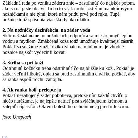
Základná rada po vzniku záderu znie – zastrihnúť čo najskôr potom,
ako sa na prste objaví. Treba to však urobiť ostrými manikúrovými
nožničkami a nie tými, ktoré nám prídu prvé pod ruku. Tupé
nožnice totiž spôsobia viac škody ako úžitku.
2. Na nožničky dezinfekcia, na záder voda
Skôr než siahneme po nožniciach, odporúča sa miesto umyť teplou
vodou a mydlom. Zmäkčená koža totiž umožňuje kvalitnejší zástrih.
Pokiaľ sa snažíme znížiť riziko zápalu na minimum, je vhodné
nožnice najskôr vydezinfi kovať.
3. Strihá sa pri koži
Odtrhnutú kožtičku treba odstrihnúť čo najbližšie ku koži. Pokiaľ je
záder veľmi hlboký, oplatí sa pred zastrihnutím chvíľku počkať, aby
sa ranka aspoň trochu zahojila.
4. Ak ranka bolí, prelepte ju
Pokiaľ nezahojený záder pobolieva, pretože ním každú chvíľu o
niečo narážame, je najlepšie natrieť prst zvláčňujúcim krémom a
zalepiť náplasťou. Okrem bolesti ho ochránime aj pred infekciou.
foto: Unsplash