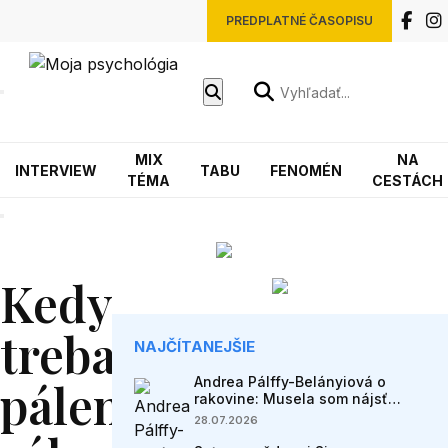
PREDPLATNÉ ČASOPISU
MIX
NA
INTERVIEW
TABU
FENOMÉN
TÉMA
CESTÁCH
Kedy
treba
NAJČÍTANEJŠIE
pálenie
Andrea Pálffy-Belányiová o
rakovine: Musela som nájsť
spôsob, ako fungovať s kartami,
28.07.2026
ktoré som dostala