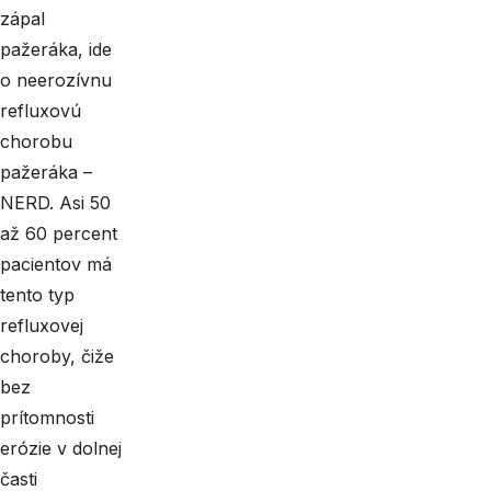
zápal
pažeráka, ide
o neerozívnu
refluxovú
chorobu
pažeráka –
NERD. Asi 50
až 60 percent
pacientov má
tento typ
refluxovej
choroby, čiže
bez
prítomnosti
erózie v dolnej
časti