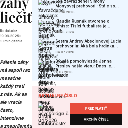
záhy
Syn zavraždenej Simony
Monyovej prehovoril: Stále som
liečiť?
čakal, že sa mama vráti
30.06.2026
Klaudia Rusnák otvorene o
tenise: Tisíci futbalista je
milionár, tenista bezdomovec
Redakcia
•
10.06.2026
19.09.2025
•
Sestra Andrey Absolonovej Lucia
10 min čítania
prehovorila: Aká bola hrdinka
filmu Jej telo v skutočnosti?
04.07.2026
Bývalá pornohviezda Jenna
Pálenie záhy
Presley našla vieru: Dnes je
má aspoň raz
Brittni De La Mora manželkou
11.07.2026
pastora
mesačne
každý tretí
z nás. Ak sa
AKTUÁLNE ČÍSLO
ale vracia
PREDPLATIŤ
často,
intenzívne
ARCHÍV ČÍSEL
a znepríjemňuje