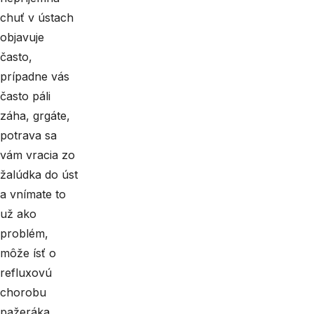
chuť v ústach
objavuje
často,
prípadne vás
často páli
záha, grgáte,
potrava sa
vám vracia zo
žalúdka do úst
a vnímate to
už ako
problém,
môže ísť o
refluxovú
chorobu
pažeráka.