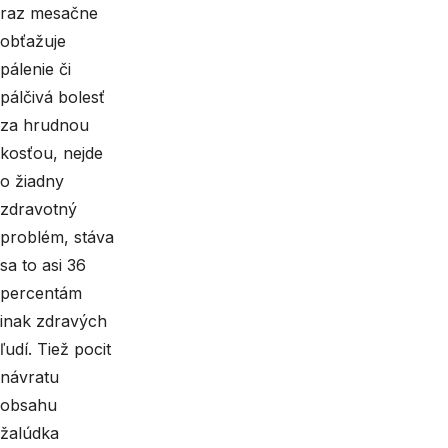
raz mesačne
obťažuje
pálenie či
pálčivá bolesť
za hrudnou
kosťou, nejde
o žiadny
zdravotný
problém, stáva
sa to asi 36
percentám
inak zdravých
ľudí. Tiež pocit
návratu
obsahu
žalúdka