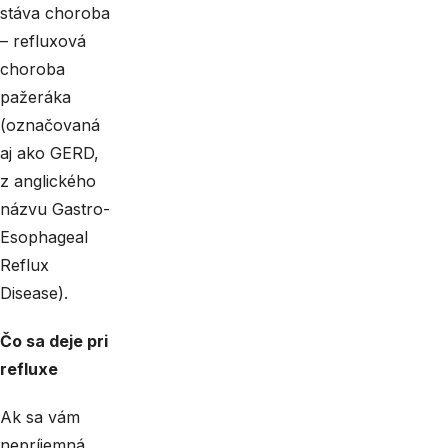
stáva choroba
– refluxová
choroba
pažeráka
(označovaná
aj ako GERD,
z anglického
názvu Gastro-
Esophageal
Reflux
Disease).
Čo sa deje pri
refluxe
Ak sa vám
nepríjemná