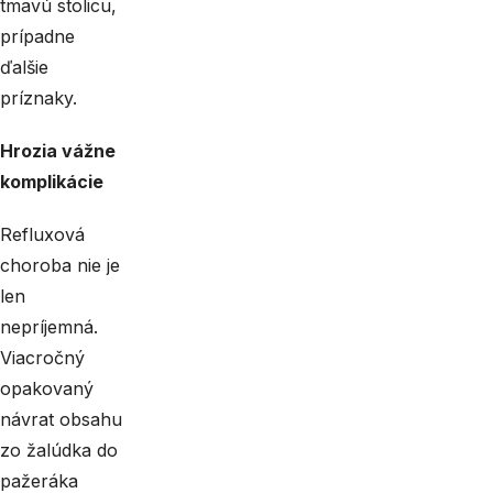
tmavú stolicu,
prípadne
ďalšie
príznaky.
Hrozia vážne
komplikácie
Refluxová
choroba nie je
len
nepríjemná.
Viacročný
opakovaný
návrat obsahu
zo žalúdka do
pažeráka