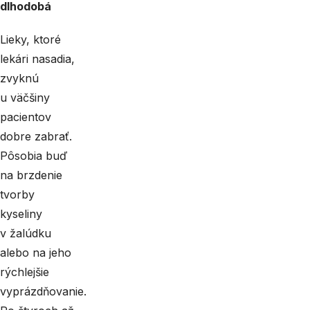
dlhodobá
Lieky, ktoré
lekári nasadia,
zvyknú
u väčšiny
pacientov
dobre zabrať.
Pôsobia buď
na brzdenie
tvorby
kyseliny
v žalúdku
alebo na jeho
rýchlejšie
vyprázdňovanie.