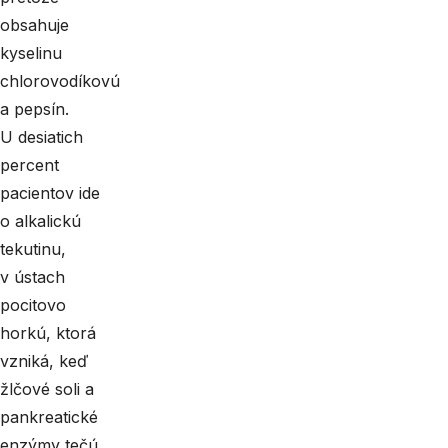
obsahuje
kyselinu
chlorovodíkovú
a pepsín.
U desiatich
percent
pacientov ide
o alkalickú
tekutinu,
v ústach
pocitovo
horkú, ktorá
vzniká, keď
žlčové soli a
pankreatické
enzýmy tečú