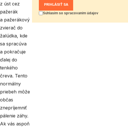
z úst cez
PRIHLÁSIŤ SA
pažerák
Súhlasím so spracovaním údajov
a pažerákový
zvierač do
žalúdka, kde
sa spracúva
a pokračuje
ďalej do
tenkého
čreva. Tento
normálny
priebeh môže
občas
znepríjemniť
pálenie záhy.
Ak vás aspoň