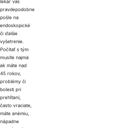
lekár vás
pravdepodobne
pošle na
endoskopické
či ďalšie
vyšetrenie.
Počítať s tým
musíte najmä
ak máte nad
45 rokov,
problémy či
bolesti pri
prehĺtaní,
často vraciate,
máte anémiu,
nápadne