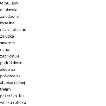
tomu, aby
odolávala
žalúdočnej
kyseline,
návrat obsahu
žalúdka
smerom
nahor
zapríčiňuje
podráždenie
alebo až
poškodenie
sliznice dolnej
tretiny
pažeráka. Ku
vzniku refluxu