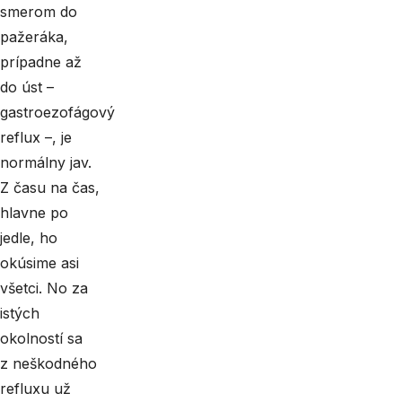
smerom do
pažeráka,
prípadne až
do úst –
gastroezofágový
reflux –, je
normálny jav.
Z času na čas,
hlavne po
jedle, ho
okúsime asi
všetci. No za
istých
okolností sa
z neškodného
refluxu už