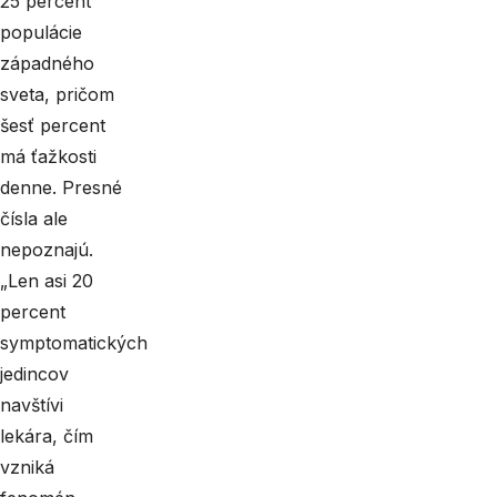
25 percent
populácie
západného
sveta, pričom
šesť percent
má ťažkosti
denne. Presné
čísla ale
nepoznajú.
„Len asi 20
percent
symptomatických
jedincov
navštívi
lekára, čím
vzniká