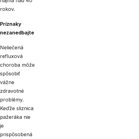
najmä nad 40
rokov.
Príznaky
nezanedbajte
Neliečená
refluxová
choroba môže
spôsobiť
vážne
zdravotné
problémy.
Keďže sliznica
pažeráka nie
je
prispôsobená