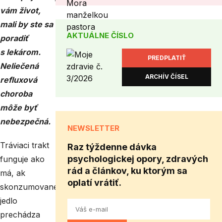
vám život,
mali by ste sa
AKTUÁLNE ČÍSLO
poradiť
s lekárom.
PREDPLATIŤ
Neliečená
ARCHÍV ČÍSEL
refluxová
choroba
môže byť
nebezpečná.
NEWSLETTER
Tráviaci trakt
Raz týždenne dávka
psychologickej opory, zdravých
funguje ako
rád a článkov, ku ktorým sa
má, ak
oplatí vrátiť.
skonzumované
jedlo
prechádza