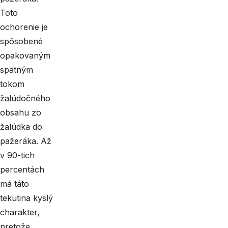
Toto
ochorenie je
spôsobené
opakovaným
spätným
tokom
žalúdočného
obsahu zo
žalúdka do
pažeráka. Až
v 90-tich
percentách
má táto
tekutina kyslý
charakter,
pretože