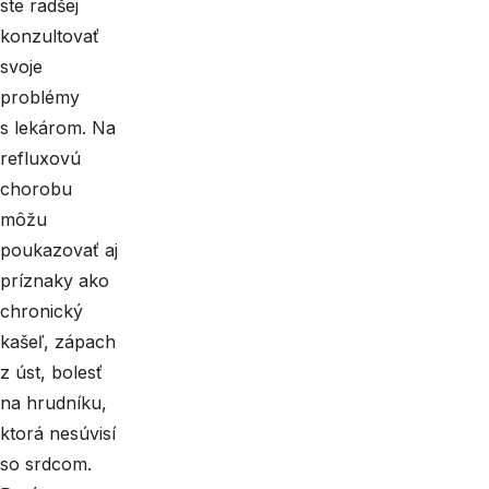
ste radšej
konzultovať
svoje
problémy
s lekárom. Na
refluxovú
chorobu
môžu
poukazovať aj
príznaky ako
chronický
kašeľ, zápach
z úst, bolesť
na hrudníku,
ktorá nesúvisí
so srdcom.