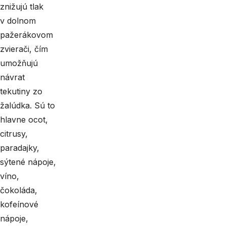
znižujú tlak
v dolnom
pažerákovom
zvierači, čím
umožňujú
návrat
tekutiny zo
žalúdka. Sú to
hlavne ocot,
citrusy,
paradajky,
sýtené nápoje,
víno,
čokoláda,
kofeínové
nápoje,