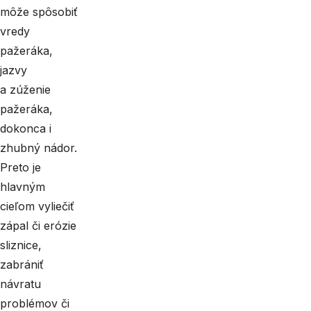
môže spôsobiť
vredy
pažeráka,
jazvy
a zúženie
pažeráka,
dokonca i
zhubný nádor.
Preto je
hlavným
cieľom vyliečiť
zápal či erózie
sliznice,
zabrániť
návratu
problémov či