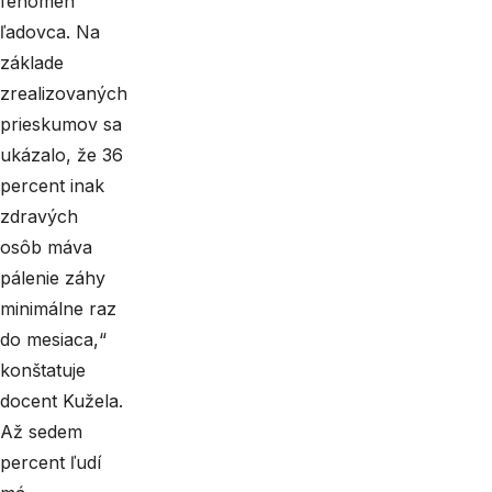
fenomén
ľadovca. Na
základe
zrealizovaných
prieskumov sa
ukázalo, že 36
percent inak
zdravých
osôb máva
pálenie záhy
minimálne raz
do mesiaca,“
konštatuje
docent Kužela.
Až sedem
percent ľudí