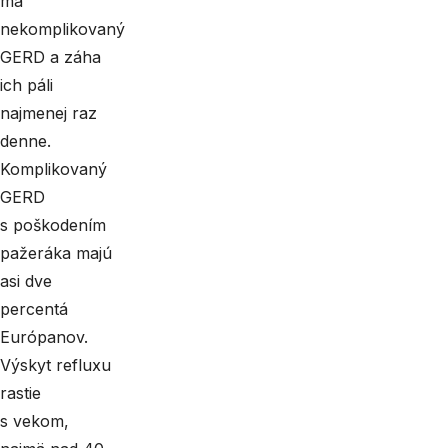
má
nekomplikovaný
GERD a záha
ich páli
najmenej raz
denne.
Komplikovaný
GERD
s poškodením
pažeráka majú
asi dve
percentá
Európanov.
Výskyt refluxu
rastie
s vekom,