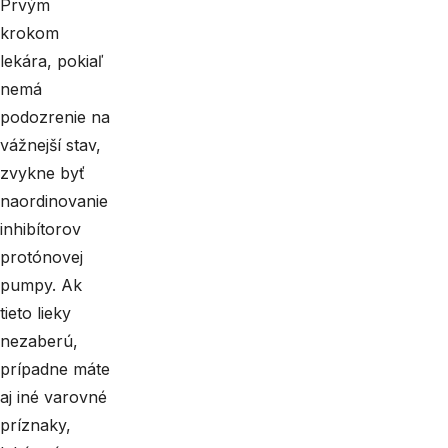
Prvým
krokom
lekára, pokiaľ
nemá
podozrenie na
vážnejší stav,
zvykne byť
naordinovanie
inhibítorov
protónovej
pumpy. Ak
tieto lieky
nezaberú,
prípadne máte
aj iné varovné
príznaky,