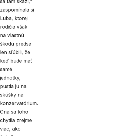
sa tam skazí,“
zaspomínala si
Luba, ktorej
rodičia však
na vlastnú
škodu predsa
len sľúbili, že
keď bude mať
samé
jednotky,
pustia ju na
skúšky na
konzervatórium.
Ona sa toho
chytila zrejme
viac, ako