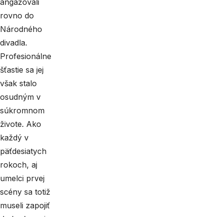
angažovali
rovno do
Národného
divadla.
Profesionálne
šťastie sa jej
však stalo
osudným v
súkromnom
živote. Ako
každý v
päťdesiatych
rokoch, aj
umelci prvej
scény sa totiž
museli zapojiť