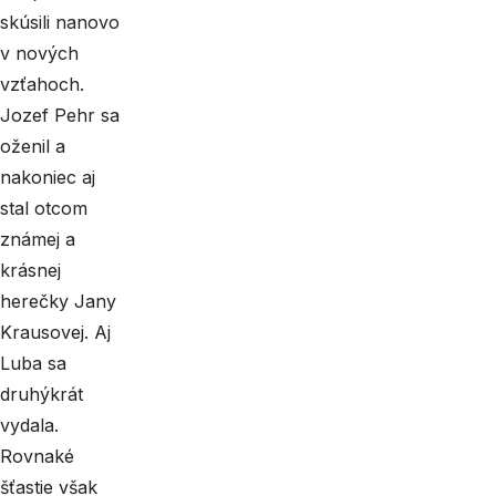
skúsili nanovo
v nových
vzťahoch.
Jozef Pehr sa
oženil a
nakoniec aj
stal otcom
známej a
krásnej
herečky Jany
Krausovej. Aj
Luba sa
druhýkrát
vydala.
Rovnaké
šťastie však