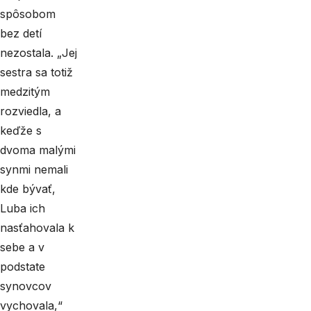
spôsobom
bez detí
nezostala. „Jej
sestra sa totiž
medzitým
rozviedla, a
keďže s
dvoma malými
synmi nemali
kde bývať,
Luba ich
nasťahovala k
sebe a v
podstate
synovcov
vychovala,“