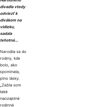
Národného
divadla vtedy
odviezť k
divákom na
vidieku,
sadala
tehotná...
Narodila sa do
rodiny, kde
bolo, ako
spomínala,
plno lásky.
„Zažila som
také
naozajstné
rodinné