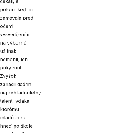
čakali, a
potom, keď im
zamávala pred
očami
vysvedčením
na výbornú,
už inak
nemohli, len
prikývnuť.
Zvyšok
zariadil dcérin
neprehliadnuteľný
talent, vďaka
ktorému
mladú ženu
hneď po škole