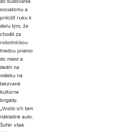
do budovania
socializmu a
priložiť ruku k
dielu tým, že
chodili za
robotníckou
triedou priamo
do miest a
dedín na
vidieku na
takzvané
kultúrne
brigády.
„Vozilo ich tam
nákladné auto.
Šofér však