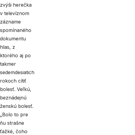
zvýši herečka
v televíznom
zázname
spomínaného
dokumentu
hlas, z
ktorého aj po
takmer
sedemdesiatich
rokoch cítiť
bolesť. Veľkú,
beznádejnú
ženskú bolesť.
„Bolo to pre
ňu strašne
ťažké, čoho