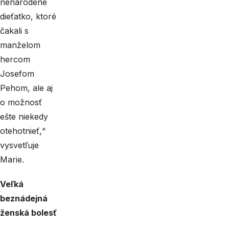
nenarodené
dieťatko, ktoré
čakali s
manželom
hercom
Josefom
Pehom, ale aj
o možnosť
ešte niekedy
otehotnieť,“
vysvetľuje
Marie.
Veľká
beznádejná
ženská bolesť