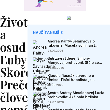
Život
a
NAJČÍTANEJŠIE
osud
Andrea Pálffy-Belányiová o
rakovine: Musela som nájsť
spôsob, ako fungovať s kartami,
28.07.2026
Ľuby
ktoré som dostala
Syn zavraždenej Simony
Monyovej prehovoril: Stále som
Skořepovej:
čakal, že sa mama vráti
30.06.2026
Klaudia Rusnák otvorene o
Prečo
tenise: Tisíci futbalista je
milionár, tenista bezdomovec
10.06.2026
človek
Sestra Andrey Absolonovej Lucia
prehovorila: Aká bola hrdinka
filmu Jej telo v skutočnosti?
04.07.2026
nemôže
Bývalá pornohviezda Jenna