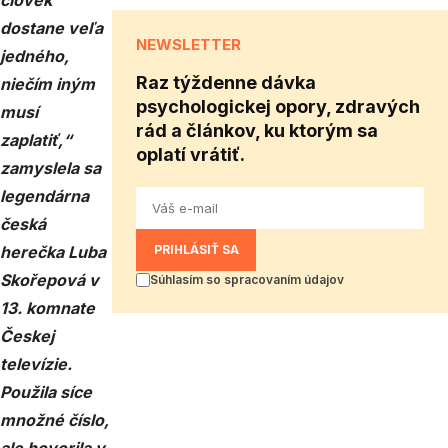
človek
dostane veľa
NEWSLETTER
jedného,
Raz týždenne dávka
niečím iným
psychologickej opory, zdravých
musí
rád a článkov, ku ktorým sa
zaplatiť,“
oplatí vrátiť.
zamyslela sa
legendárna
česká
herečka Luba
PRIHLÁSIŤ SA
Skořepová v
Súhlasím so spracovaním údajov
13. komnate
Českej
televízie.
Použila síce
množné číslo,