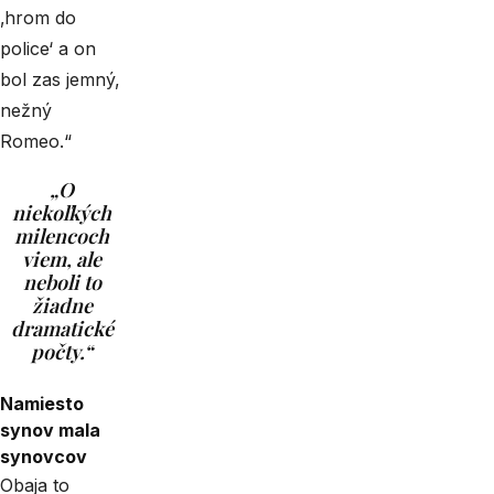
‚hrom do
police‘ a on
bol zas jemný,
nežný
Romeo.“
„O
niekoľkých
milencoch
viem, ale
neboli to
žiadne
dramatické
počty.“
Namiesto
synov mala
synovcov
Obaja to