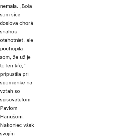
nemala. „Bola
som síce
doslova chorá
snahou
otehotnieť, ale
pochopila
som, že už je
to len kŕč,“
pripustila pri
spomienke na
vzťah so
spisovateľom
Pavlom
Hanušom.
Nakoniec však
svojím