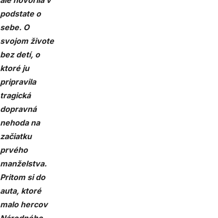
ale hovorila v
podstate o
sebe. O
svojom živote
bez detí, o
ktoré ju
pripravila
tragická
dopravná
nehoda na
začiatku
prvého
manželstva.
Pritom si do
auta, ktoré
malo hercov