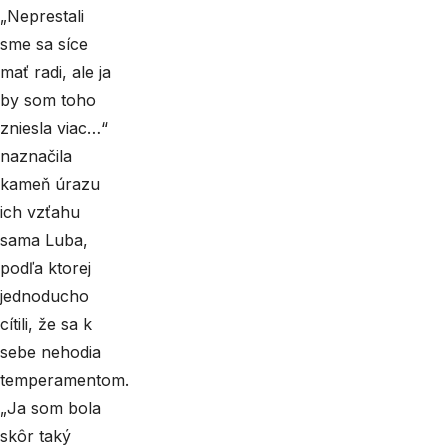
„Neprestali
sme sa síce
mať radi, ale ja
by som toho
zniesla viac…“
naznačila
kameň úrazu
ich vzťahu
sama Luba,
podľa ktorej
jednoducho
cítili, že sa k
sebe nehodia
temperamentom.
„Ja som bola
skôr taký