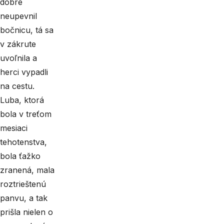
dobre
neupevnil
bočnicu, tá sa
v zákrute
uvoľnila a
herci vypadli
na cestu.
Luba, ktorá
bola v treťom
mesiaci
tehotenstva,
bola ťažko
zranená, mala
roztrieštenú
panvu, a tak
prišla nielen o