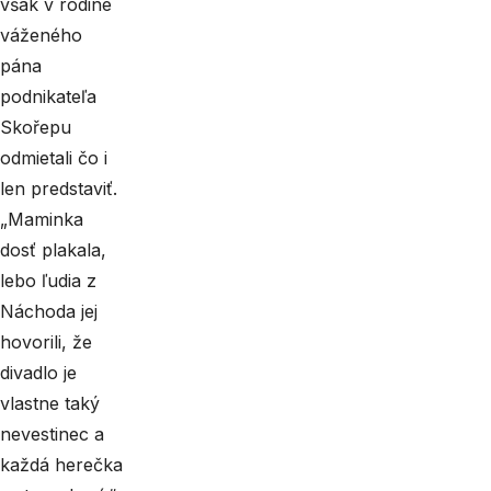
však v rodine
váženého
pána
podnikateľa
Skořepu
odmietali čo i
len predstaviť.
„Maminka
dosť plakala,
lebo ľudia z
Náchoda jej
hovorili, že
divadlo je
vlastne taký
nevestinec a
každá herečka