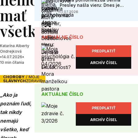
Presley našla vieru: Dnes je
mať
Brittni De La Mora manželkou
11.07.2026
pastora
všetko?
AKTUÁLNE ČÍSLO
Katarína Alberty
PREDPLATIŤ
Ondrejková
•
14.07.2026
•
10 min čítania
ARCHÍV ČÍSEL
CHOROBY
/ MOJE
SLÁVNYCH
ZDRAVIE
AKTUÁLNE ČÍSLO
„Ako ja
poznám ľudí,
PREDPLATIŤ
tak nikdy
ARCHÍV ČÍSEL
nemajú
všetko, keď