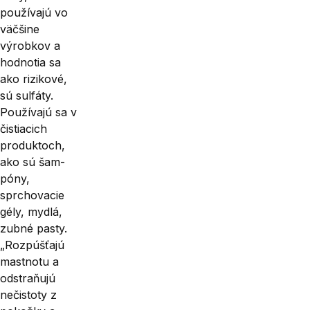
používajú vo
väčšine
výrobkov a
hodnotia sa
ako rizikové,
sú sulfáty.
Používajú sa v
čistiacich
produktoch,
ako sú šam­
póny,
sprchovacie
gély, mydlá,
zubné pasty.
„Rozpúšťajú
mastnotu a
od­straňujú
nečistoty z