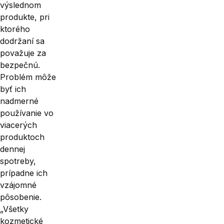
výslednom
produkte, pri
ktorého
dodržaní sa
považuje za
bezpečnú.
Problém môže
byť ich
nadmerné
používanie vo
via­cerých
produktoch
dennej
spotreby,
prípadne ich
vzájomné
pôsobenie.
„Všetky
kozmetické