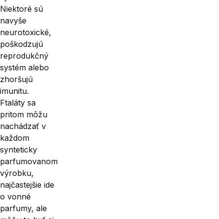
Niektoré sú
navyše
neurotoxické,
po­škodzujú
reprodukčný
systém alebo
zhoršujú
imunitu.
Ftaláty sa
pritom môžu
nachádzať v
každom
synteticky
parfumovanom
výrobku,
najčastejšie ide
o vonné
parfumy, ale