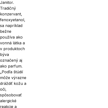
Janitor.
Tradičný
konzervant,
fenoxyetanol,
sa napríklad
bežne
používa ako
vonná látka a
v produktoch
býva
označený aj
ako parfum.
„Podľa štúdií
môže vý­razne
dráždiť kožu a
oči,
spôsobovať
alergické
reakcie a