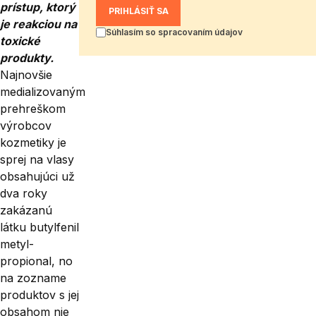
prístup, ktorý
PRIHLÁSIŤ SA
je reakciou na
Súhlasím so spracovaním údajov
toxické
produkty.
Najnovšie
medializovaným
pre­hreškom
výrobcov
kozmetiky je
sprej na vlasy
obsahujúci už
dva roky
zakázanú
látku butylfenil
metyl-
propional, no
na zozname
produktov s jej
obsahom nie