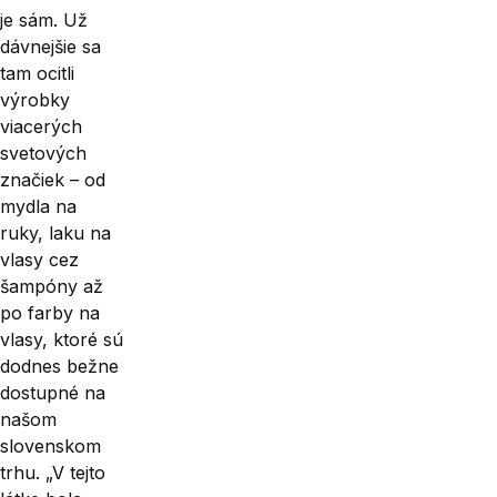
je sám. Už
dávnej­šie sa
tam ocitli
výrobky
viacerých
svetových
značiek – od
mydla na
ruky, laku na
vlasy cez
šampóny až
po farby na
vlasy, ktoré sú
dodnes bežne
dostupné na
našom
slovenskom
trhu. „V tejto