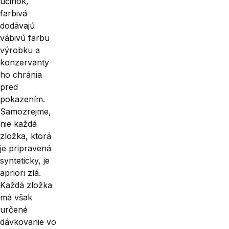
účinok,
farbivá
dodávajú
vábivú farbu
výrobku a
konzervanty
ho chránia
pred
pokazením.
Samozrejme,
nie každá
zložka, ktorá
je pripravená
syn­teticky, je
apriori zlá.
Každá zložka
má však
určené
dávkovanie vo