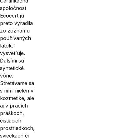
Certifikačná
spoločnosť
Ecocert ju
preto vyradila
zo zoznamu
používa­ných
látok,“
vysvetľuje.
Ďalšími sú
syntetické
vône.
Stretávame sa
s nimi nielen v
kozmetike, ale
aj v pracích
práškoch,
čistiacich
prostriedkoch,
sviečkach či