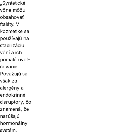
„Syntetické
vône môžu
obsahovať
ftaláty. V
kozmetike sa
používajú na
stabilizáciu
vôní a ich
pomalé uvoľ­
ňovanie.
Považujú sa
však za
alergény a
endokrinné
disruptory, čo
zname­ná, že
narúšajú
hormonálny
systém.