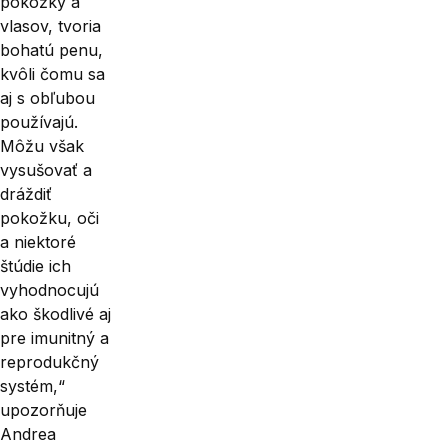
pokožky a
vlasov, tvoria
bohatú penu,
kvôli čomu sa
aj s obľubou
používajú.
Môžu však
vysu­šovať a
dráždiť
pokožku, oči
a niekto­ré
štúdie ich
vyhodnocujú
ako škod­livé aj
pre imunitný a
reprodukčný
systém,“
upozorňuje
Andrea