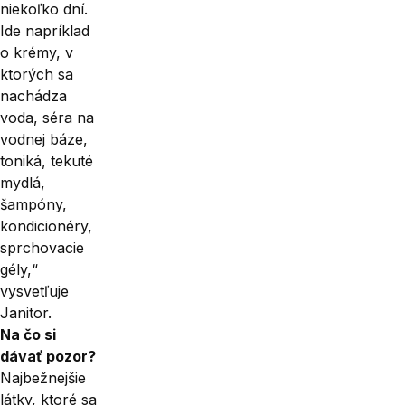
niekoľko dní.
Ide napríklad
o krémy, v
ktorých sa
nachádza
voda, séra na
vodnej báze,
toniká, tekuté
mydlá,
šampóny,
kondicionéry,
sprchovacie
gély,“
vysvetľuje
Janitor.
Na čo si
dávať pozor?
Najbežnejšie
látky, ktoré sa