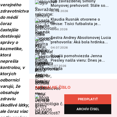
Syn zavraždenej Simony
verejného
Monyovej prehovoril: Stále som
čakal, že sa mama vráti
zdravotníctva
30.06.2026
do médií
Klaudia Rusnák otvorene o
čoraz
tenise: Tisíci futbalista je
milionár, tenista bezdomovec
častejšie
10.06.2026
dostávajú
Sestra Andrey Absolonovej Lucia
správy o
prehovorila: Aká bola hrdinka
filmu Jej telo v skutočnosti?
04.07.2026
kozmetike,
ktorá
Bývalá pornohviezda Jenna
Presley našla vieru: Dnes je
neprešla
Brittni De La Mora manželkou
11.07.2026
kontrolou, v
pastora
ktorých
odborníci
varujú, že
AKTUÁLNE ČÍSLO
obsahuje
zdraviu
PREDPLATIŤ
škodlivé látky,
ARCHÍV ČÍSEL
ale čoraz viac