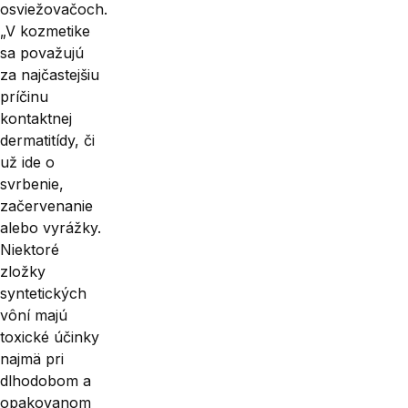
osviežovačoch.
„V koz­metike
sa považujú
za najčastejšiu
príčinu
kontaktnej
dermatitídy, či
už ide o
svrbenie,
začervenanie
alebo vyrážky.
Niektoré
zložky
syntetických
vôní majú
toxické účinky
najmä pri
dlhodobom a
opakovanom