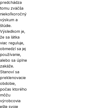
predchádza
tomu zväčša
niekoľko­ročný
výskum a
štúdie.
Výsledkom je,
že sa látka
viac reguluje,
obmedzí sa jej
používanie,
alebo sa úplne
zakáže.
Stanoví sa
preklenovacie
obdobie,
počas ktorého
môžu
výrobcovia
ešte svoje