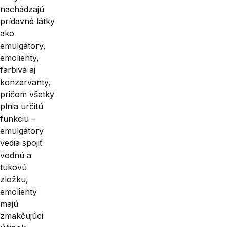
nachádzajú
prí­davné látky
ako
emulgátory,
emo­lienty,
farbivá aj
konzervanty,
pričom všetky
plnia určitú
funkciu –
emul­gátory
vedia spojiť
vodnú a
tukovú
zložku,
emolienty
majú
zmäkčujúci