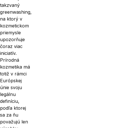
takzvaný
greenwashing,
na ktorý v
kozmetickom
priemysle
upo­zorňuje
čoraz viac
iniciatív.
Prírodná
kozmetika má
totiž v rámci
Európskej
únie svoju
legálnu
definíciu,
podľa ktorej
sa za ňu
považujú len