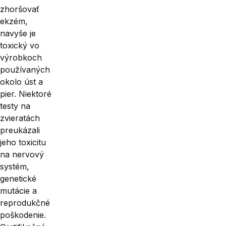
zhoršovať
ekzém,
navyše je
toxický vo
výrobkoch
po­užívaných
okolo úst a
pier. Niektoré
testy na
zvieratách
preukázali
jeho toxicitu
na nervový
systém,
genetické
mutácie a
reprodukčné
poškodenie.