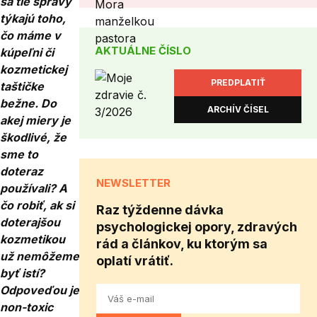
sa tie správy
týkajú toho,
čo máme v
AKTUÁLNE ČÍSLO
kúpeľni či
kozmetickej
PREDPLATIŤ
taštičke
bežne. Do
ARCHÍV ČÍSEL
akej miery je
škodlivé, že
sme to
doteraz
NEWSLETTER
používali? A
čo robiť, ak si
Raz týždenne dávka
doterajšou
psychologickej opory, zdravých
kozmetikou
rád a článkov, ku ktorým sa
už nemôžeme
oplatí vrátiť.
byť istí?
Odpoveďou je
non-toxic