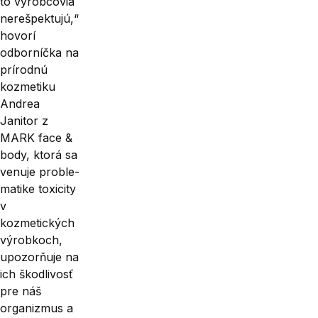
to výrobcovia
nerešpek­tujú,“
hovorí
odborníčka na
prírodnú
kozmetiku
Andrea
Janitor z
MARK face &
body, ktorá sa
venuje proble­
matike toxicity
v
kozmetických
výrob­koch,
upozorňuje na
ich škodlivosť
pre náš
organizmus a