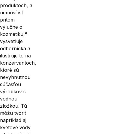
pro­duktoch, a
nemusí ísť
pritom
výlučne o
kozmetiku,“
vysvetľuje
odborníčka a
ilustruje to na
konzervantoch,
ktoré sú
nevyhnutnou
súčasťou
výrobkov s
vodnou
zložkou. Tú
môžu tvoriť
napríklad aj
kvetové vody