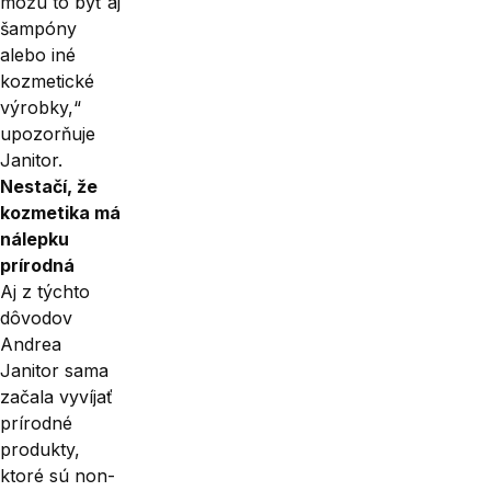
môžu to byť aj
šampóny
alebo iné
kozmetické
výrobky,“
upozorňuje
Janitor.
Nestačí, že
kozmetika má
nálepku
prírodná
Aj z týchto
dôvodov
Andrea
Janitor sama
začala vyvíjať
prírodné
produkty,
ktoré sú non-