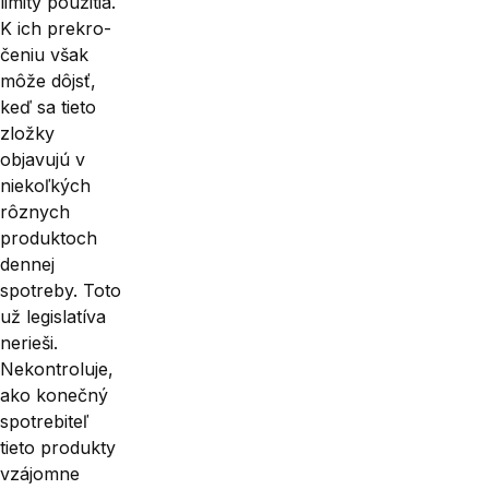
limity použitia.
K ich prekro­
čeniu však
môže dôjsť,
keď sa tieto
zložky
objavujú v
niekoľkých
rôznych
produktoch
dennej
spotreby. Toto
už legislatíva
nerieši.
Nekontroluje,
ako konečný
spotrebiteľ
tieto produkty
vzájomne