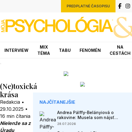
PREDPLATNÉ ČASOPISU
MIX
NA
INTERVIEW
TABU
FENOMÉN
TÉMA
CESTÁCH
(Ne)toxická
krása
Redakcia
•
NAJČÍTANEJŠIE
29.10.2025
•
Andrea Pálffy-Belányiová o
16 min čítania
rakovine: Musela som nájsť
spôsob, ako fungovať s kartami,
Nielenže sa z
28.07.2026
ktoré som dostala
Úradu