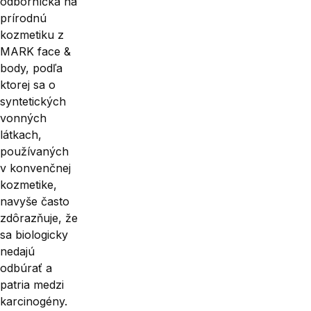
odborníčka na
prírodnú
kozmetiku z
MARK face &
body, podľa
ktorej sa o
syntetických
vonných
látkach,
používaných
v kon­venčnej
kozmetike,
navyše často
zdôrazňuje, že
sa biologicky
nedajú
odbúrať a
patria medzi
karcinogény.