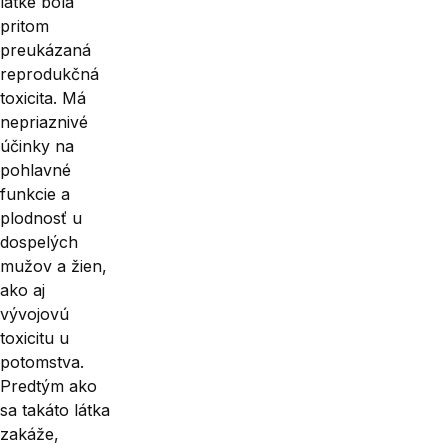
látke bola
pritom
preukázaná
reprodukčná
toxicita. Má
nepriaznivé
účinky na
pohlavné
funkcie a
plod­nosť u
dospelých
mužov a žien,
ako aj
vývojovú
toxicitu u
potomstva.
Predtým ako
sa takáto látka
zakáže,