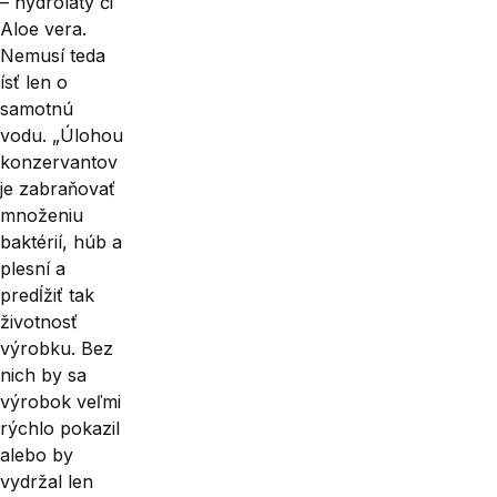
– hydro­láty či
Aloe vera.
Nemusí teda
ísť len o
samotnú
vodu. „Úlohou
konzervan­tov
je zabraňovať
množeniu
baktérií, húb a
plesní a
predĺžiť tak
životnosť
výrobku. Bez
nich by sa
výrobok veľmi
rýchlo pokazil
alebo by
vydržal len