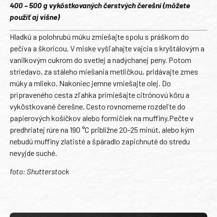
400 – 500 g vykôstkovaných čerstvých čerešní (môžete
použiť aj višne)
Hladkú a polohrubú múku zmiešajte spolu s práškom do
pečiva a škoricou. V miske vyšľahajte vajcia s kryštálovým a
vanilkovým cukrom do svetlej a nadýchanej peny. Potom
striedavo, za stáleho miešania metličkou, pridávajte zmes
múky a mlieko. Nakoniec jemne vmiešajte olej. Do
pripraveného cesta zľahka primiešajte citrónovú kôru a
vykôstkované čerešne. Cesto rovnomerne rozdeľte do
papierových košíčkov alebo formičiek na muffiny.Pečte v
predhriatej rúre na 190 °C približne 20-25 minút, alebo kým
nebudú muffiny zlatisté a špáradlo zapichnuté do stredu
nevyjde suché.
foto: Shutterstock