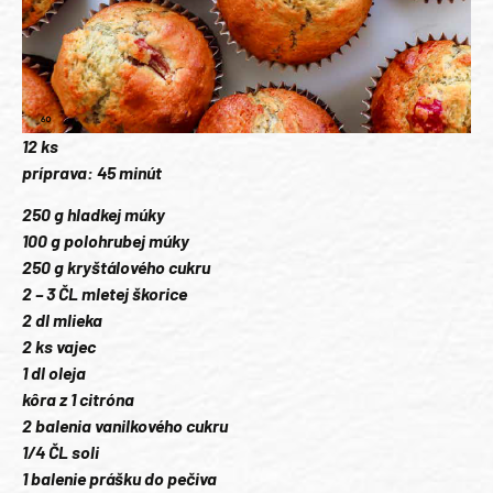
12 ks
príprava: 45 minút
250 g hladkej múky
100 g polohrubej múky
250 g kryštálového cukru
2 – 3 ČL mletej škorice
2 dl mlieka
2 ks vajec
1 dl oleja
kôra z 1 citróna
2 balenia vanilkového cukru
1/4 ČL soli
1 balenie prášku do pečiva