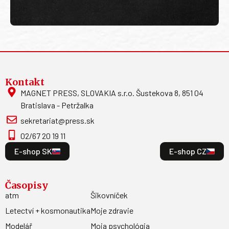
Kontakt
MAGNET PRESS, SLOVAKIA s.r.o. Šustekova 8, 851 04
Bratislava - Petržalka
sekretariat@press.sk
02/67 20 19 11
E-shop SK
E-shop CZ
Časopisy
atm
Šikovníček
Letectví + kosmonautika
Moje zdravie
Modelář
Moja psychológia