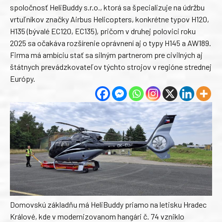
spoločnosť HeliBuddy s.r.o., ktorá sa špecializuje na údržbu
vrtuľníkov značky Airbus Helicopters, konkrétne typov H120,
H135 (bývalé EC120, EC135), pričom v druhej polovici roku
2025 sa očakáva rozšírenie oprávnení aj o typy H145 a AW189.
Firma má ambíciu stať sa silným partnerom pre civilných aj
štátnych prevádzkovateľov týchto strojov v regióne strednej
Európy.
Domovskú základňu má HeliBuddy priamo na letisku Hradec
Králové, kde v modernizovanom hangári č. 74 vzniklo