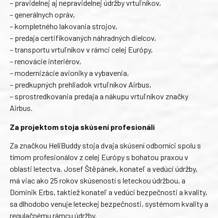
– pravidelnej aj nepravidelnej údržby vrtuľníkov,
– generálnych opráv,
– kompletného lakovania strojov,
– predaja certifikovaných náhradných dielcov,
– transportu vrtuľníkov v rámci celej Európy,
– renovácie interiérov,
– modernizácie avioniky a vybavenia,
– predkupných prehliadok vrtuľníkov Airbus,
– sprostredkovania predaja a nákupu vrtuľníkov značky
Airbus.
Za projektom stoja skúsení profesionáli
Za značkou HeliBuddy stoja dvaja skúsení odborníci spolu s
tímom profesionálov z celej Európy s bohatou praxou v
oblasti letectva. Josef Štěpánek, konateľ a vedúci údržby,
má viac ako 25 rokov skúseností s leteckou údržbou, a
Dominik Erbs, taktiež konateľ a vedúci bezpečnosti a kvality,
sa dlhodobo venuje leteckej bezpečnosti, systémom kvality a
regulačnému rámcu údržby.