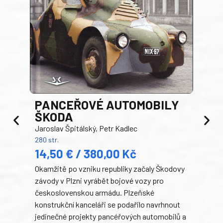
PANCEŘOVÉ AUTOMOBILY
ŠKODA
TA
Jaroslav Špitálský, Petr Kadlec
Ben
280 str.
352 s
14,50 € / 380,00 Kč
22
Okamžitě po vzniku republiky začaly Škodovy
Tank
závody v Plzni vyrábět bojové vozy pro
býva
československou armádu. Plzeňské
Rusk
konstrukční kanceláři se podařilo navrhnout
armá
jedinečné projekty pancéřových automobilů a
stře