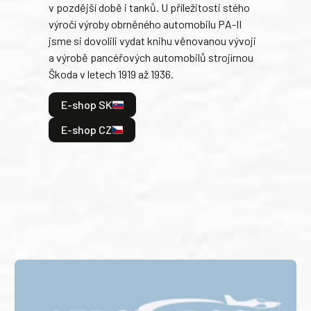
v pozdější době i tanků. U příležitosti stého
při 
výročí výroby obrněného automobilu PA-II
blíz
jsme si dovolili vydat knihu věnovanou vývoji
tank
a výrobě pancéřových automobilů strojírnou
v lé
Škoda v letech 1919 až 1936.
tak 
hrdi
E-shop SK
je: 
odeh
E-shop CZ
bitv
E
E