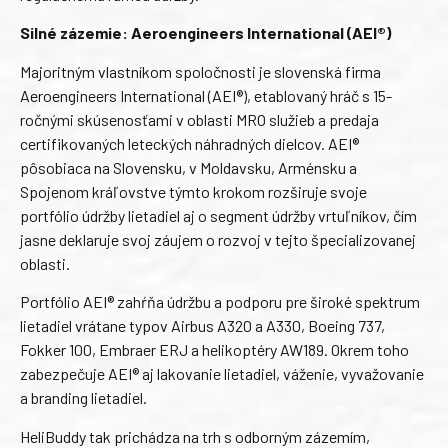
Silné zázemie: Aeroengineers International (AEI®)
Majoritným vlastníkom spoločnosti je slovenská firma
Aeroengineers International (AEI®), etablovaný hráč s 15-
ročnými skúsenosťami v oblasti MRO služieb a predaja
certifikovaných leteckých náhradných dielcov. AEI®
pôsobiaca na Slovensku, v Moldavsku, Arménsku a
Spojenom kráľovstve týmto krokom rozširuje svoje
portfólio údržby lietadiel aj o segment údržby vrtuľníkov, čím
jasne deklaruje svoj záujem o rozvoj v tejto špecializovanej
oblasti.
Portfólio AEI® zahŕňa údržbu a podporu pre široké spektrum
lietadiel vrátane typov Airbus A320 a A330, Boeing 737,
Fokker 100, Embraer ERJ a helikoptéry AW189. Okrem toho
zabezpečuje AEI® aj lakovanie lietadiel, váženie, vyvažovanie
a branding lietadiel.
HeliBuddy tak prichádza na trh s odborným zázemím,