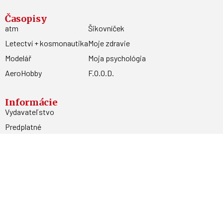
Časopisy
atm
Šikovníček
Letectví + kosmonautika
Moje zdravie
Modelář
Moja psychológia
AeroHobby
F.O.O.D.
Informácie
Vydavateľstvo
Predplatné
Archív
Inzercia
GDPR
Kontakty