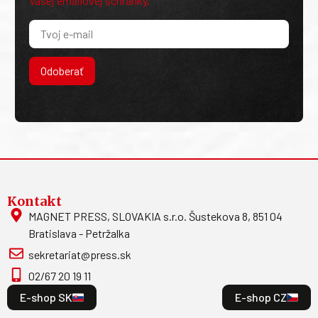
Vašej emailovej schránky.
Odoberať
Kontakt
MAGNET PRESS, SLOVAKIA s.r.o. Šustekova 8, 851 04
Bratislava - Petržalka
sekretariat@press.sk
02/67 20 19 11
E-shop SK
E-shop CZ