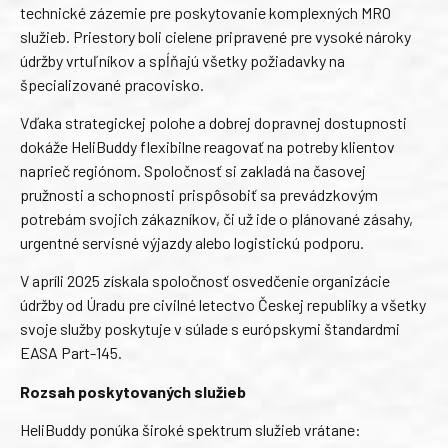
technické zázemie pre poskytovanie komplexných MRO
služieb. Priestory boli cielene pripravené pre vysoké nároky
údržby vrtuľníkov a spĺňajú všetky požiadavky na
špecializované pracovisko.
Vďaka strategickej polohe a dobrej dopravnej dostupnosti
dokáže HeliBuddy flexibilne reagovať na potreby klientov
naprieč regiónom. Spoločnosť si zakladá na časovej
pružnosti a schopnosti prispôsobiť sa prevádzkovým
potrebám svojich zákazníkov, či už ide o plánované zásahy,
urgentné servisné výjazdy alebo logistickú podporu.
V apríli 2025 získala spoločnosť osvedčenie organizácie
údržby od Úradu pre civilné letectvo Českej republiky a všetky
svoje služby poskytuje v súlade s európskymi štandardmi
EASA Part-145.
Rozsah poskytovaných služieb
HeliBuddy ponúka široké spektrum služieb vrátane: