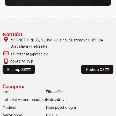
Kontakt
MAGNET PRESS, SLOVAKIA s.r.o. Šustekova 8, 851 04
Bratislava - Petržalka
sekretariat@press.sk
02/67 20 19 11
E-shop SK
E-shop CZ
Časopisy
atm
Šikovníček
Letectví + kosmonautika
Moje zdravie
Modelář
Moja psychológia
AeroHobby
F.O.O.D.