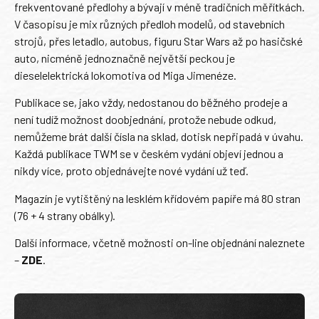
frekventované předlohy a bývají v méně tradičních měřítkách.
V časopisu je mix různých předloh modelů, od stavebních
strojů, přes letadlo, autobus, figuru Star Wars až po hasičské
auto, nicméně jednoznačně největší peckou je
dieselelektrická lokomotiva od Miga Jimenéze.
Publikace se, jako vždy, nedostanou do běžného prodeje a
není tudíž možnost doobjednání, protože nebude odkud,
nemůžeme brát další čísla na sklad, dotisk nepřipadá v úvahu.
Každá publikace TWM se v českém vydání objeví jednou a
nikdy více, proto objednávejte nové vydání už teď.
Magazín je vytištěný na lesklém křídovém papíře má 80 stran
(76 + 4 strany obálky).
Další informace, včetně možnosti on-line objednání naleznete
–
ZDE
.