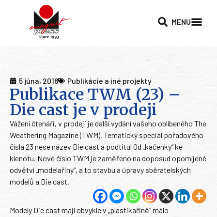
MENU
5 júna, 2018
Publikácie a iné projekty
Publikace TWM (23) –
Die cast je v prodeji
Vážení čtenáři, v prodeji je další vydání vašeho oblíbeného The
Weathering Magazine (TWM). Tematický speciál pořadového
čísla 23 nese název Die cast a podtitul Od „kačenky“ ke
klenotu. Nové číslo TWM je zaměřeno na doposud opomíjené
odvětví „modelařiny“, a to stavbu a úpravy sběratelských
modelů a Die cast.
Modely Die cast mají obvykle v „plastikařině“ málo