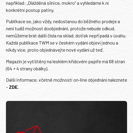
například: „Dlážděná silnice, mokro“ a vyhledáme k ní
konkrétní postup patiny.
Publikace se, jako vždy, nedostanou do běžného prodeje a
není tudíž možnost doobjednání, protože nebude odkud,
nemůžeme brát další čísla na sklad, dotisk nepřipadá v úvahu.
Každá publikace TWM se v českém vydání objeví jednou a
nikdy více, proto objednávejte nové vydání už teď.
Magazín je vytištěný na lesklém křídovém papíře má 68 stran
(64 + 4 strany obálky).
Další informace, včetně možnosti on-line objednání naleznete
–
ZDE
.