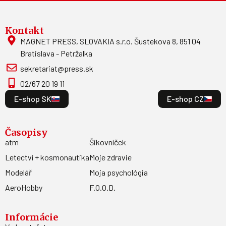
Kontakt
MAGNET PRESS, SLOVAKIA s.r.o. Šustekova 8, 851 04
Bratislava - Petržalka
sekretariat@press.sk
02/67 20 19 11
E-shop SK
E-shop CZ
Časopisy
atm
Šikovníček
Letectví + kosmonautika
Moje zdravie
Modelář
Moja psychológia
AeroHobby
F.O.O.D.
Informácie