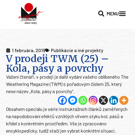
MENU
1 februára, 2019
Publikácie a iné projekty
V prodeji TWM (25) –
Kola, pásy a povrchy
Vážení čtenáři, v prodeji je další vydání vašeho oblíbeného The
Weathering Magazine (TWM) s pořadovým číslem 25, který
nese název „Kola, pásy a povrchy“.
Obsahem speciálu je série instruktážních článků zaměřených
na napodobování efektů vzniklých vlivem styku kol, pásů a
křídel s konkrétním prostředím. Vše je zpracováno
encyklopedicky, tudíž stačí jen vybrat konkrétní situaci,