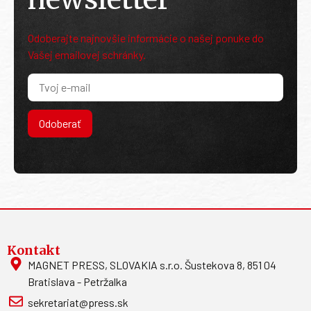
Odoberajte najnovšie informácie o našej ponuke do
Vašej emailovej schránky.
Odoberať
Kontakt
MAGNET PRESS, SLOVAKIA s.r.o. Šustekova 8, 851 04
Bratislava - Petržalka
sekretariat@press.sk