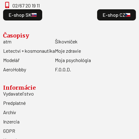
02/67 20 19 11
E-shop SK
E-shop CZ
Časopisy
atm
Šikovníček
Letectví + kosmonautika
Moje zdravie
Modelář
Moja psychológia
AeroHobby
F.O.O.D.
Informácie
Vydavateľstvo
Predplatné
Archív
Inzercia
GDPR