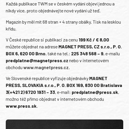
Každá publikace TWM se v českém vydání objeví jednou a
nikdy více, proto objednávejte nové vydání už teď.
Magazín by měl mít 68 stran + 4 strany obálky. Tisk na lesklou
křídu.
V České republice si publikaci za cenu
199 Kč / € 8,00
můžete objednat na adrese
MAGNET PRESS, CZ s.r.o., P. O.
BOX 6, 620 00 Brno
, také na tel.:
225 348 568 – 9
, e-mailu
predplatne@magnetpress.cz
nebo v internetovém
obchodu
www.magnetpress.cz
.
Ve Slovenské republice vyřizuje objednávky
MAGNET
PRESS, SLOVAKIA s.r.o., P. O. BOX 169, 830 00 Bratislava
3(+421 2) 6720 1931 – 33
, e-mail:
predplatne@press.sk
,
možno též přímo objednat v internetovém obchodu
www.press.sk
.