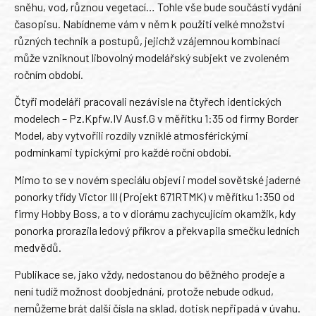
sněhu, vod, různou vegetací… Tohle vše bude součástí vydání
časopisu. Nabídneme vám v něm k použití velké množství
různých technik a postupů, jejichž vzájemnou kombinací
může vzniknout libovolný modelářský subjekt ve zvoleném
ročním období.
Čtyři modeláři pracovali nezávisle na čtyřech identických
modelech – Pz.Kpfw.IV Ausf.G v měřítku 1:35 od firmy Border
Model, aby vytvořili rozdíly vzniklé atmosférickými
podmínkami typickými pro každé roční období.
Mimo to se v novém speciálu objeví i model sovětské jaderné
ponorky třídy Victor III (Projekt 671RTMK) v měřítku 1:350 od
firmy Hobby Boss, a to v diorámu zachycujícím okamžik, kdy
ponorka prorazila ledový příkrov a překvapila smečku ledních
medvědů.
Publikace se, jako vždy, nedostanou do běžného prodeje a
není tudíž možnost doobjednání, protože nebude odkud,
nemůžeme brát další čísla na sklad, dotisk nepřipadá v úvahu.