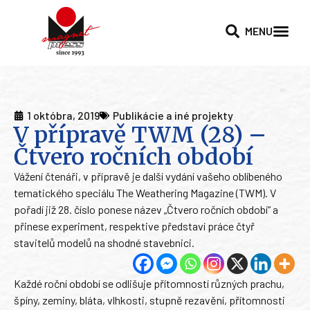
MENU
1 októbra, 2019
Publikácie a iné projekty
V přípravě TWM (28) –
Čtvero ročních období
Vážení čtenáři, v přípravě je další vydání vašeho oblíbeného
tematického speciálu The Weathering Magazine (TWM). V
pořadí již 28. číslo ponese název „Čtvero ročních období“ a
přinese experiment, respektive představí práce čtyř
stavitelů modelů na shodné stavebnici.
Každé roční období se odlišuje přítomností různých prachu,
špíny, zeminy, bláta, vlhkosti, stupně rezavění, přítomnosti