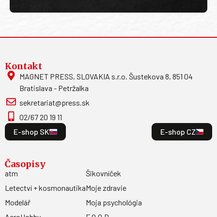
Kontakt
MAGNET PRESS, SLOVAKIA s.r.o. Šustekova 8, 851 04
Bratislava - Petržalka
sekretariat@press.sk
02/67 20 19 11
E-shop SK
E-shop CZ
Časopisy
atm
Šikovníček
Letectví + kosmonautika
Moje zdravie
Modelář
Moja psychológia
AeroHobby
F.O.O.D.