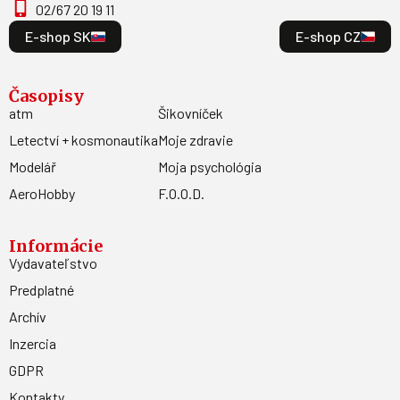
02/67 20 19 11
E-shop SK
E-shop CZ
Časopisy
atm
Šikovníček
Letectví + kosmonautika
Moje zdravie
Modelář
Moja psychológia
AeroHobby
F.O.O.D.
Informácie
Vydavateľstvo
Predplatné
Archív
Inzercia
GDPR
Kontakty