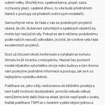
zubem války. Ohořelý kov, spálená barva, popel, saze,
roztavený plast, opálené dřevo, to vše bude předmětem
článků s postupy od předních světových modelářů.
Samozřejmě víme, že řada z vás se podobných projektů
obává, že cítí, že barvení vyhořelých a spálených objektů by
mohlo být nad jejich síly. Pokud se ale k něčemu podobnému
podle našich návodů odhodláte, je jisté, že vznikne celá řada
excelentních projektů.
Dost už chození okolo horké kaše a vyhýbání se tomuto
tématu kvůli strachu z neúspěchu. Nastal čas postavit
model nějakého vyhořelého stroje nebo budovy a tým Ammo
vám poskytne podrobné informace a postupy, jak se k co
nejlepšímu výsledku dobrat.
Publikace se, jako vždy, nedostanou do běžného prodeje a
není tudíž možnost doobjednání, protože nebude odkud,
nemůžeme brát další čísla na sklad, dotisk nepřipadá v úvahu.
Každá publikace TWM se v českém vydání objeví jednou a