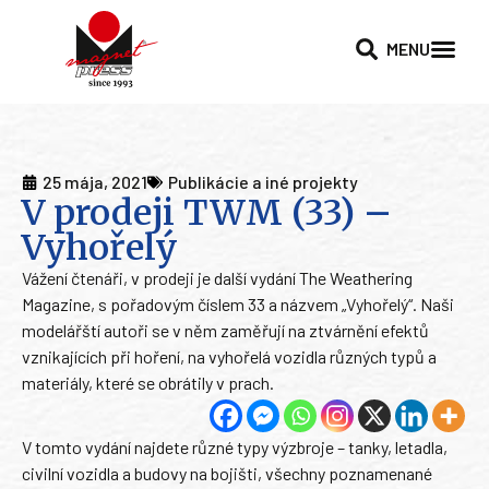
MENU
25 mája, 2021
Publikácie a iné projekty
V prodeji TWM (33) –
Vyhořelý
Vážení čtenáři, v prodeji je další vydání The Weathering
Magazine, s pořadovým číslem 33 a názvem „Vyhořelý“. Naši
modelářští autoři se v něm zaměřují na ztvárnění efektů
vznikajících při hoření, na vyhořelá vozidla různých typů a
materiály, které se obrátily v prach.
V tomto vydání najdete různé typy výzbroje – tanky, letadla,
civilní vozidla a budovy na bojišti, všechny poznamenané