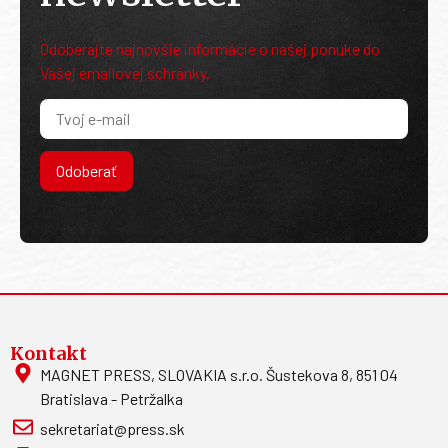
Odoberajte najnovšie informácie o našej ponuke do
Vašej emailovej schránky.
Odoberať
Kontakt
MAGNET PRESS, SLOVAKIA s.r.o. Šustekova 8, 851 04
Bratislava - Petržalka
sekretariat@press.sk