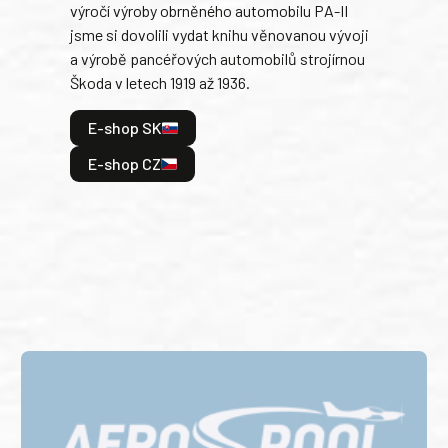
výročí výroby obrněného automobilu PA-II
blíz
jsme si dovolili vydat knihu věnovanou vývoji
tank
a výrobě pancéřových automobilů strojírnou
v lé
Škoda v letech 1919 až 1936.
tak 
hrdi
E-shop SK
je: 
odeh
E-shop CZ
bitv
E
E