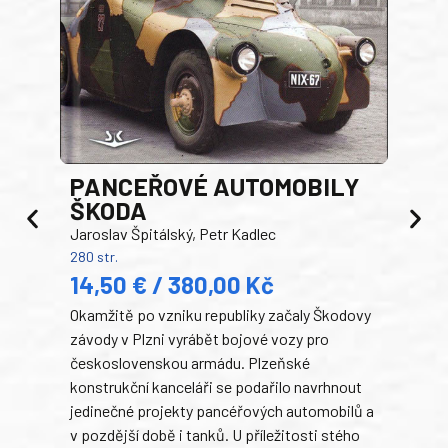
PANCEŘOVÉ AUTOMOBILY
ŠKODA
TA
Jaroslav Špitálský, Petr Kadlec
Ben
280 str.
352 s
14,50 € / 380,00 Kč
22
Okamžitě po vzniku republiky začaly Škodovy
Tank
závody v Plzni vyrábět bojové vozy pro
býva
československou armádu. Plzeňské
Rusk
konstrukční kanceláři se podařilo navrhnout
armá
jedinečné projekty pancéřových automobilů a
stře
v pozdější době i tanků. U příležitosti stého
při 