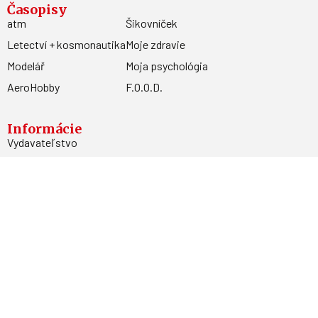
Časopisy
atm
Šikovníček
Letectví + kosmonautika
Moje zdravie
Modelář
Moja psychológia
AeroHobby
F.O.O.D.
Informácie
Vydavateľstvo
Predplatné
Archív
Inzercia
GDPR
Kontakty