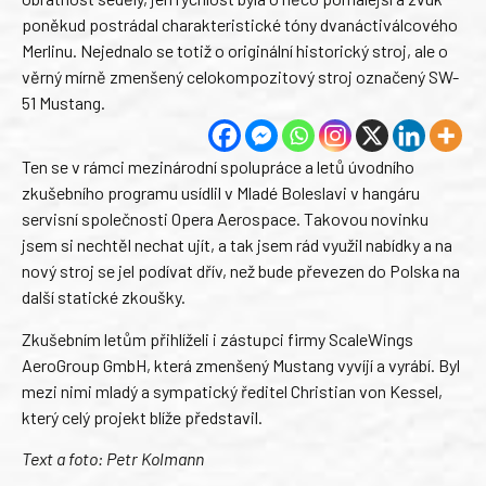
poněkud postrádal charakteristické tóny dvanáctiválcového
Merlinu. Nejednalo se totiž o originální historický stroj, ale o
věrný mírně zmenšený celokompozitový stroj označený SW-
51 Mustang.
Ten se v rámci mezinárodní spolupráce a letů úvodního
zkušebního programu usídlil v Mladé Boleslavi v hangáru
servisní společnosti Opera Aerospace. Takovou novinku
jsem si nechtěl nechat ujít, a tak jsem rád využil nabídky a na
nový stroj se jel podívat dřív, než bude převezen do Polska na
další statické zkoušky.
Zkušebním letům přihlíželi i zástupci firmy ScaleWings
AeroGroup GmbH, která zmenšený Mustang vyvíjí a vyrábí. Byl
mezi nimi mladý a sympatický ředitel Christian von Kessel,
který celý projekt blíže představil.
Text a foto: Petr Kolmann