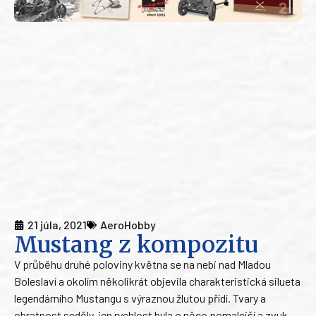
21 júla, 2021
AeroHobby
Mustang z kompozitu
V průběhu druhé poloviny května se na nebi nad Mladou
Boleslaví a okolím několikrát objevila charakteristická silueta
legendárního Mustangu s výraznou žlutou přídí. Tvary a
obratnost seděly, jen rychlost byla o něco pomalejší a zvuk