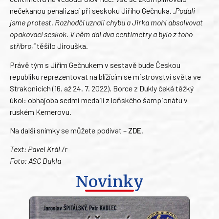
nečekanou penalizací při seskoku Jiřího Gečnuka.
„Podali
jsme protest. Rozhodčí uznali chybu a Jirka mohl absolvovat
opakovací seskok. V něm dal dva centimetry a bylo z toho
stříbro,“
těšilo Jirouška.
Právě tým s Jiřím Gečnukem v sestavě bude Českou
republiku reprezentovat na blížícím se mistrovství světa ve
Strakonicích (16. až 24. 7. 2022). Borce z Dukly čeká těžký
úkol: obhajoba sedmi medailí z loňského šampionátu v
ruském Kemerovu.
Na další snímky se můžete podívat –
ZDE
.
Text: Pavel Král /r
Foto: ASC Dukla
Novinky