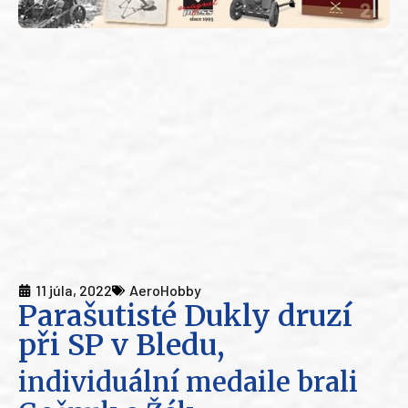
11 júla, 2022
AeroHobby
Parašutisté Dukly druzí
při SP v Bledu,
individuální medaile brali