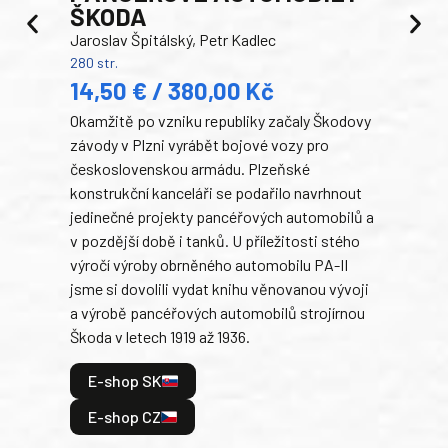
ŠKODA
TA
Jaroslav Špitálský, Petr Kadlec
Ben
280 str.
352 s
14,50 € / 380,00 Kč
22
Okamžitě po vzniku republiky začaly Škodovy
Tank
závody v Plzni vyrábět bojové vozy pro
býva
československou armádu. Plzeňské
Rusk
konstrukční kanceláři se podařilo navrhnout
armá
jedinečné projekty pancéřových automobilů a
stře
v pozdější době i tanků. U příležitosti stého
při 
výročí výroby obrněného automobilu PA-II
blíz
jsme si dovolili vydat knihu věnovanou vývoji
tank
a výrobě pancéřových automobilů strojírnou
v lé
Škoda v letech 1919 až 1936.
tak 
hrdi
E-shop SK
je: 
odeh
E-shop CZ
bitv