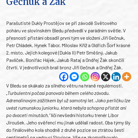
Gečnuk a Žák
Parašutisté Dukly Prostějov se při závodě Světového
poháru ve slovinském Bledu předvedli v parádním světle. V
přesnosti přistání obsadil první tým ve složení Jiří Gečnuk,
Petr Chládek, Hynek Tábor, Miloslav Kříž a Oldřich Šorf krásné
2. místo. Jejich kolegové (Dukla II) Petr Směšný, Jakub
Pavlíček, Bonifác Hájek, Jakub Rataj a Ondřej Žák skončili
čtvrtí. V jednotlivcích brali bronz Jiří Gečnuk a Ondřej Žák.
V Bledu se skákalo za silného větru na hraně regulérnosti.
„Turbulentní počasí panovalo během celého závodu.
Adrenalinovým zážitkem byl už samotný let. Jako perličku lze
uvést rumunskou juniorku, která nebyla schopna přistát ani
po dvaceti minutách,“
líčí nevšední historku trenér Libor
Jiroušek. Jeho svěřenci mu jinak udělali radost. Oba týmy šly
do finálového kola shodně z druhé pozice se ztrátou šesti
centimetrů na vedoucí Slovince. Vše se zkomplikovalo