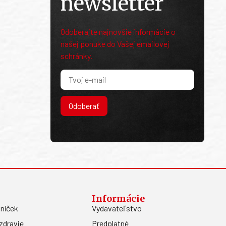
newsletter
Odoberajte najnovšie informácie o
našej ponuke do Vašej emailovej
schránky.
Odoberať
Informácie
níček
Vydavateľstvo
zdravie
Predplatné