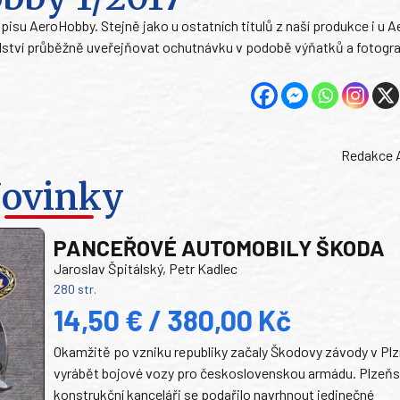
sopisu AeroHobby. Stejně jako u ostatních titulů z naší produkce i u
ství průběžně uveřejňovat ochutnávku v podobě výňatků a fotograf
Redakce 
ovinky
PANCEŘOVÉ AUTOMOBILY ŠKODA
Jaroslav Špitálský, Petr Kadlec
280 str.
14,50 € / 380,00 Kč
Okamžitě po vzniku republiky začaly Škodovy závody v Plz
vyrábět bojové vozy pro československou armádu. Plzeň
konstrukční kanceláři se podařilo navrhnout jedinečné