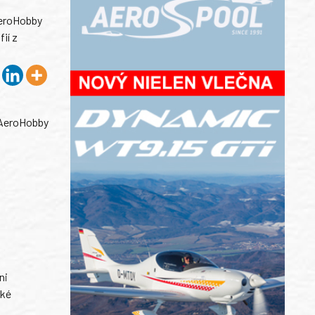
 AeroHobby
ií z
AeroHobby
ni
ské