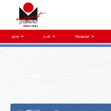
atm
L+K
Modelář