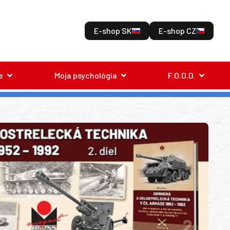
E-shop SK
E-shop CZ
e
Moja psychológia
F.O.O.D.