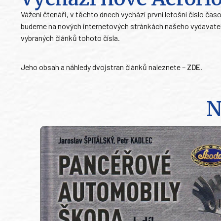
Vážení čtenáři, v těchto dnech vychází první letošní číslo ča
budeme na nových internetových stránkách našeho vydavatel
vybraných článků tohoto čísla.
Jeho obsah a náhledy dvojstran článků naleznete –
ZDE
.
N