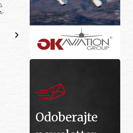
ů.
A-
Odoberajte