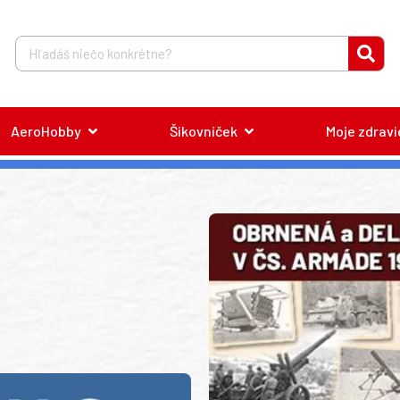
AeroHobby
Šikovníček
Moje zdravi