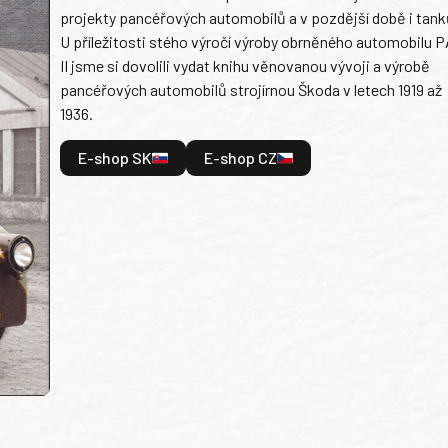
projekty pancéřových automobilů a v pozdější době i tank
U příležitosti stého výročí výroby obrněného automobilu P
II jsme si dovolili vydat knihu věnovanou vývoji a výrobě
pancéřových automobilů strojírnou Škoda v letech 1919 až
1936.
E-shop SK
E-shop CZ