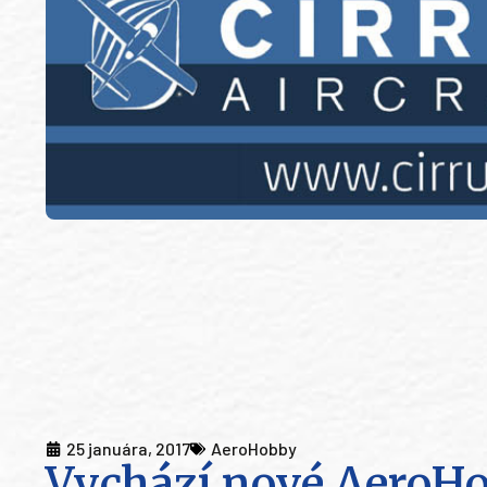
25 januára, 2017
AeroHobby
Vychází nové AeroHo