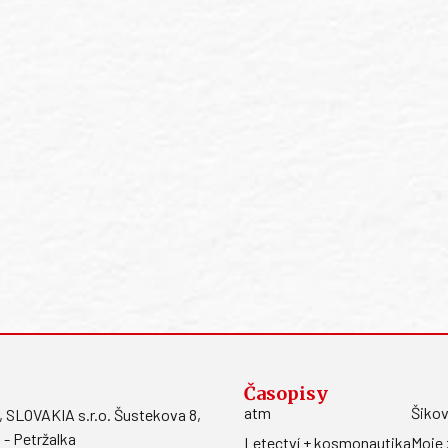
Časopisy
atm
Šikov
LOVAKIA s.r.o. Šustekova 8,
 - Petržalka
Letectví + kosmonautika
Moje 