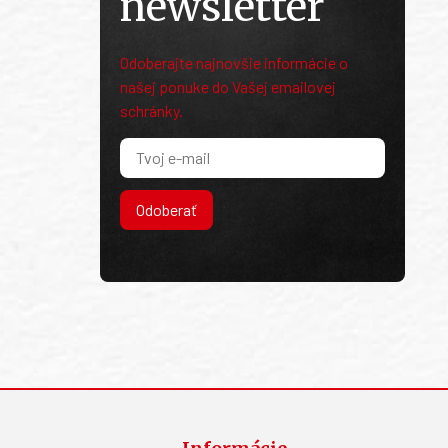
newsletter
Odoberajte najnovšie informácie o
našej ponuke do Vašej emailovej
schránky.
Odoberať