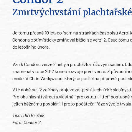
Zmrtvýchvstání plachtařské
Je tomu přesně 10 let, co jsem na stránkách časopisu AeroH
Condor a optimisticky zmiňoval blížící se verzi 2. Osud tomu 
do letošního února.
Vznik Condoru verze 2 nebyla procházka růžovým sadem. Odch
znamenal v roce 2012 konec rozvoje první verze. Z původního
modelář Chris Wedgwood, který se podílel na přípravě posledn
V té době se již začínaly projevovat první technické slabiny st
Pro oba hlavní tvůrce (a vlastně i pro ostatní, kteří postupně
jejich běžnému povolání. I proto počáteční fáze vývoje trvala 
Text: Jiří Brožek
Foto: Condor 2