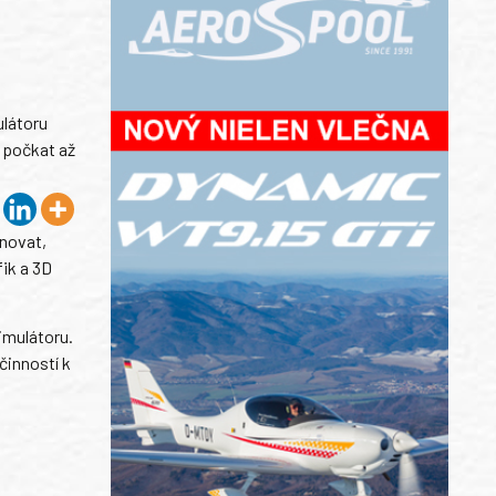
ulátoru
i počkat až
ěnovat,
ik a 3D
simulátoru.
činností k