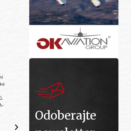
ni
ské
ů.
A-
Odoberajte