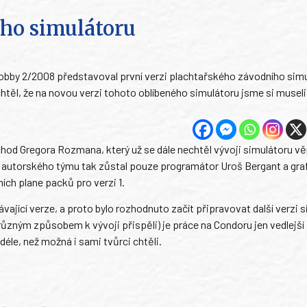
ho simulátoru
obby 2/2008 představoval první verzi plachtařského závodního sim
chtěl, že na novou verzi tohoto oblíbeného simulátoru jsme si musel
od Gregora Rozmana, který už se dále nechtěl vývoji simulátoru v
 autorského týmu tak zůstal pouze programátor Uroš Bergant a graf
ích plane packů pro verzi 1.
ávající verze, a proto bylo rozhodnuto začít připravovat další verzi 
 různým způsobem k vývoji přispěli) je práce na Condoru jen vedlejší 
déle, než možná i sami tvůrci chtěli.