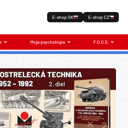
E-shop SK
E-shop CZ
e
Moja psychológia
F.O.O.D.