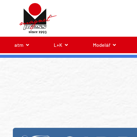
atm
L+K
Modelář