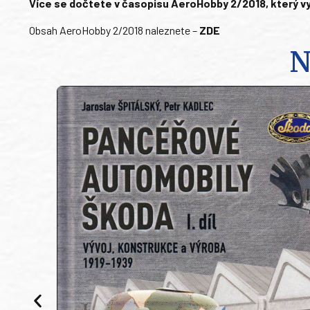
Více se dočtete v časopisu AeroHobby 2/2018, který vy
Obsah AeroHobby 2/2018 naleznete –
ZDE
N