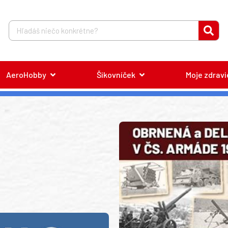
AeroHobby
Šikovníček
Moje zdravi