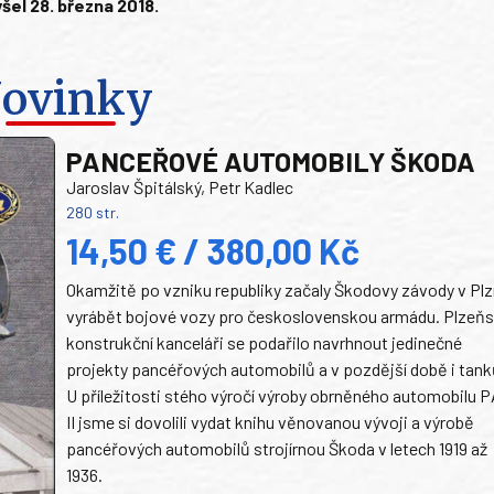
šel 28. března 2018.
ovinky
PANCEŘOVÉ AUTOMOBILY ŠKODA
Jaroslav Špitálský, Petr Kadlec
280 str.
14,50 € / 380,00 Kč
Okamžitě po vzniku republiky začaly Škodovy závody v Plz
vyrábět bojové vozy pro československou armádu. Plzeň
konstrukční kanceláři se podařilo navrhnout jedinečné
projekty pancéřových automobilů a v pozdější době i tank
U příležitosti stého výročí výroby obrněného automobilu P
II jsme si dovolili vydat knihu věnovanou vývoji a výrobě
pancéřových automobilů strojírnou Škoda v letech 1919 až
1936.